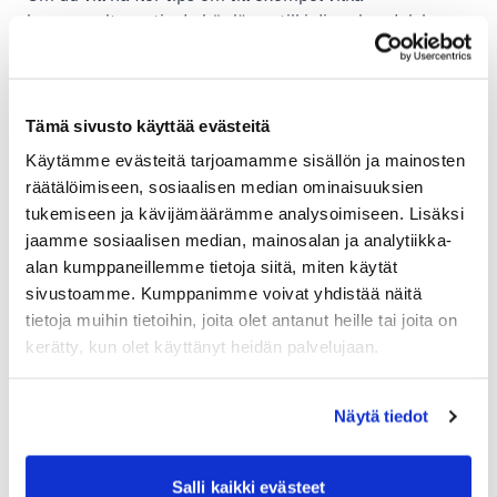
leveransalternativ du bör lägga till i din e-handelskassa
eller hur du packar produkter korrekt för både inrikes
och utrikes leveranser, står Shipits kundservice redo
att hjälpa!
Tämä sivusto käyttää evästeitä
– För oss är varje kund lika viktig, och vi hjälper varje
Käytämme evästeitä tarjoamamme sisällön ja mainosten
kund – oavsett om det är en stor eller liten e-handel
räätälöimiseen, sosiaalisen median ominaisuuksien
eller till och med ett stort börsnoterat företag,
tukemiseen ja kävijämäärämme analysoimiseen. Lisäksi
påminner Hakanen.
jaamme sosiaalisen median, mainosalan ja analytiikka-
alan kumppaneillemme tietoja siitä, miten käytät
sivustoamme. Kumppanimme voivat yhdistää näitä
tietoja muihin tietoihin, joita olet antanut heille tai joita on
Vår kundservice betjänar vardagar kl. 9-16
kerätty, kun olet käyttänyt heidän palvelujaan.
+358 (0)20 752 8488
Näytä tiedot
kundservice (at) shipit.fi
i chatten på webbplatsen
Salli kaikki evästeet