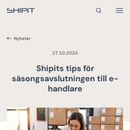
Gå till startsidan
Open
Sök
Nyheter
27.10.2024
Shipits tips för
säsongsavslutningen till e-
handlare