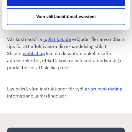
Vain välttämättömät evästeet
Läs mer om våra mångsidiga tjänster för
e-handel
och
företag
samt
registrera
dig kostnadsfritt.
Vår kostnadsfria
logistikguide
erbjuder fler användbara
tips för att effektivisera din e-handelslogistik. I
Shipits
webbshop
kan du dessutom enkelt skaffa
adressetiketter, etikettskrivare och andra nödvändiga
produkter för att skicka paket.
Läs också våra instruktioner för tydlig
varubeskrivning
i
internationella försändelser!