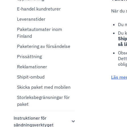
E-handel kundreturer
När du 
Leveranstider
Du m
Paketautomater inom
Du k
Finland
Ship
så l
Paketering av försändelse
Obse
Prissättning
Dett
obli
Reklamationer
Shipit-ombud
Läs mer
Skicka paket med mobilen
Storleksbegränsningar för
paket
Instruktioner för
sändningsverktyget