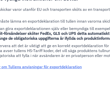
skickar varor utanför EU och transporten sköts av en transport
åste lämna en exportdeklaration till tullen innan varorna skic
an göra exportdeklarationen själv eller bemyndiga till exempel 
it-försändelser sköter FedEx, GLS och UPS detta automatiskt f
änge de obligatoriska uppgifterna är ifyllda och produktinform
rvera att det är viktigt att ge en korrekt exportdeklaration för
a avser tullens HS-Tariff koder, det vill säga produktens tulln
gatoriska att fylla i när avsändaren är en privatperson eller mo
 om Tullens anvisningar för exportdeklaration