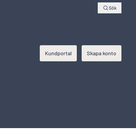
Webshop
Spåra ditt paket
Kundportal
Sök
Kundportal
Skapa konto