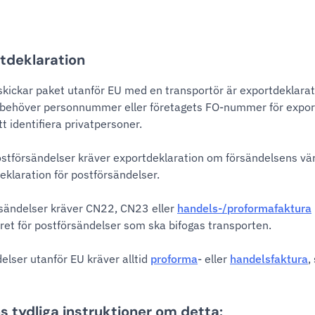
tdeklaration
skickar paket utanför EU med en transportör är exportdeklarati
 behöver personnummer eller företagets FO-nummer för expor
tt identifiera privatpersoner.
stförsändelser kräver exportdeklaration om försändelsens värd
eklaration för postförsändelser.
sändelser kräver CN22, CN23 eller
handels-/proformafaktura
ret för postförsändelser som ska bifogas transporten.
elser utanför EU kräver alltid
proforma
- eller
handelsfaktura
,
ns tydliga instruktioner om detta: