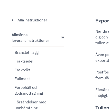
Alla instruktioner
Expor
När du 
Allmänna
dig och
leveransinstruktioner
tullen a
Bränsletillägg
Även po
exportd
Fraktsedel
Fraktvikt
Postför
formulä
Fullmakt
Förbehåll och
Försänd
godsmottagning
möjligt.
Försändelser med
Tulle
upphämtning