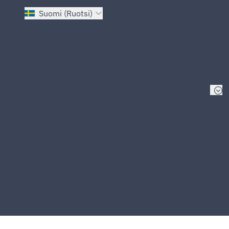
Suomi (Ruotsi)
Gå till startsidan
Skicka paket
Tjänster