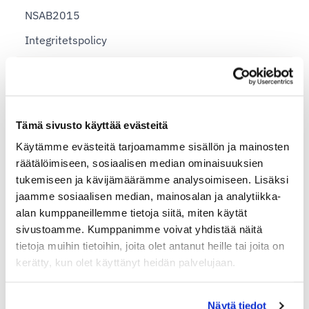
NSAB2015
Integritetspolicy
Integrationer
AI Commerce - Instruktioner
Tämä sivusto käyttää evästeitä
Clover Shop - Instruktioner
Käytämme evästeitä tarjoamamme sisällön ja mainosten
Ecwid - Instruktioner
räätälöimiseen, sosiaalisen median ominaisuuksien
tukemiseen ja kävijämäärämme analysoimiseen. Lisäksi
Finqu - Instruktioner
jaamme sosiaalisen median, mainosalan ja analytiikka-
Lunni - Instruktioner
alan kumppaneillemme tietoja siitä, miten käytät
sivustoamme. Kumppanimme voivat yhdistää näitä
Magento 2.0 - Instruktioner
tietoja muihin tietoihin, joita olet antanut heille tai joita on
MyCashflow - Instruktioner
kerätty, kun olet käyttänyt heidän palvelujaan.
OpenCart - Instruktioner
PrestaShop - Instruktioner
Näytä tiedot