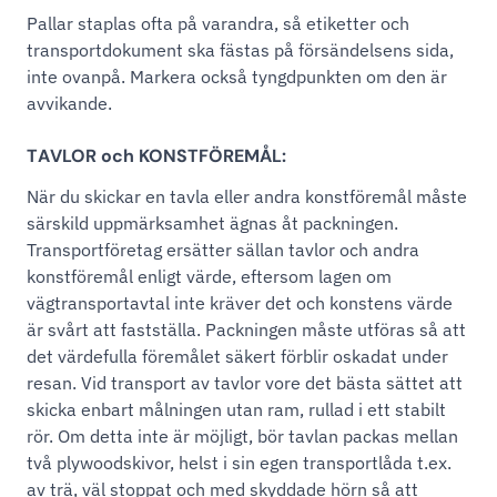
Pallar staplas ofta på varandra, så etiketter och
transportdokument ska fästas på försändelsens sida,
inte ovanpå. Markera också tyngdpunkten om den är
avvikande.
TAVLOR och KONSTFÖREMÅL:
När du skickar en tavla eller andra konstföremål måste
särskild uppmärksamhet ägnas åt packningen.
Transportföretag ersätter sällan tavlor och andra
konstföremål enligt värde, eftersom lagen om
vägtransportavtal inte kräver det och konstens värde
är svårt att fastställa. Packningen måste utföras så att
det värdefulla föremålet säkert förblir oskadat under
resan. Vid transport av tavlor vore det bästa sättet att
skicka enbart målningen utan ram, rullad i ett stabilt
rör. Om detta inte är möjligt, bör tavlan packas mellan
två plywoodskivor, helst i sin egen transportlåda t.ex.
av trä, väl stoppat och med skyddade hörn så att