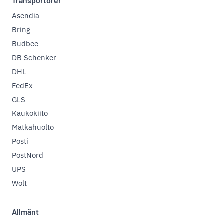
Transportörer
Asendia
Bring
Budbee
DB Schenker
DHL
FedEx
GLS
Kaukokiito
Matkahuolto
Posti
PostNord
UPS
Wolt
Allmänt