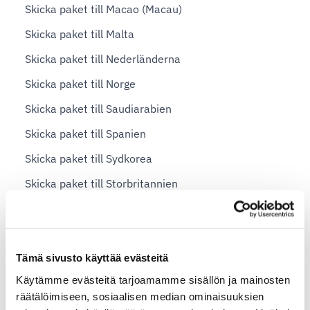
Skicka paket till Macao (Macau)
Skicka paket till Malta
Skicka paket till Nederländerna
Skicka paket till Norge
Skicka paket till Saudiarabien
Skicka paket till Spanien
Skicka paket till Sydkorea
Skicka paket till Storbritannien
Skicka paket till Sverige
Skicka paket till Tyskland
Skicka paket till Vietnam
Tämä sivusto käyttää evästeitä
Käytämme evästeitä tarjoamamme sisällön ja mainosten
Skicka paket till USA
räätälöimiseen, sosiaalisen median ominaisuuksien