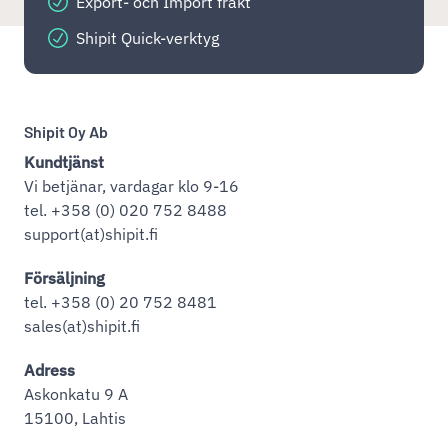
Export- och Import frakt
Shipit Quick-verktyg
Shipit Oy Ab
Kundtjänst
Vi betjänar, vardagar klo 9-16
tel. +358 (0) 020 752 8488
support(at)shipit.fi
Försäljning
tel. +358 (0) 20 752 8481
sales(at)shipit.fi
Adress
Askonkatu 9 A
15100, Lahtis