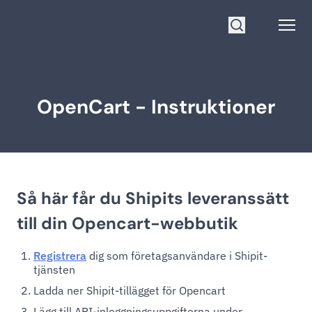
Gå till startsidan
Open
Sök
OpenCart - Instruktioner
Så här får du Shipits leveranssätt
till din Opencart-webbutik
Registrera
dig som företagsanvändare i Shipit-
tjänsten
Ladda ner Shipit-tillägget för Opencart
Lägg till API-inloggningsuppgifterna under