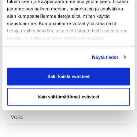
tukemiseen ja kävijämäärämme analysoimiseen. Lisäksi
Utrikeshandel och moms
jaamme sosiaalisen median, mainosalan ja analytiikka-
alan kumppaneillemme tietoja siitä, miten käytät
Exportdeklaration
sivustoamme. Kumppanimme voivat yhdistää näitä
Temporär exportdeklaration
tietoja muihin tietoihin, joita olet antanut heille tai joita on
kerätty, kun olet käyttänyt heidän palvelujaan.
EORI
EU-länder
Näytä tiedot
Handels- och proformafaktura
Import leveranser
Salli kaikki evästeet
Incoterms
Postis utländska betalningszoner
Vain välttämättömät evästeet
Skicka personliga tillhörigheter utomlands
VOEC