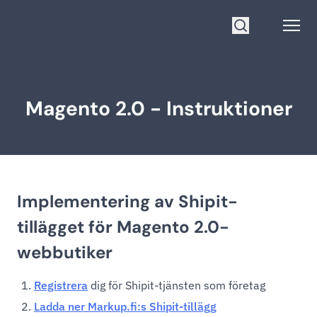
Gå till startsidan
Open
Sök
Magento 2.0 - Instruktioner
Implementering av Shipit-
tillägget för Magento 2.0-
webbutiker
Registrera
dig för Shipit-tjänsten som företag
Ladda ner Markup.fi:s Shipit-tillägg