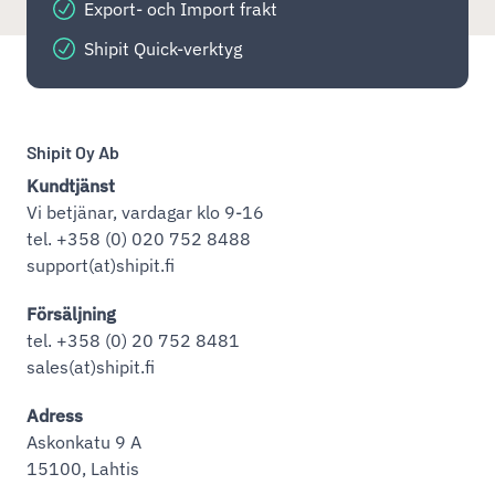
Export- och Import frakt
Shipit Quick-verktyg
Shipit Oy Ab
Kundtjänst
Vi betjänar, vardagar klo 9-16
tel. +358 (0) 020 752 8488
support(at)shipit.fi
Försäljning
tel. +358 (0) 20 752 8481
sales(at)shipit.fi
Adress
Askonkatu 9 A
15100, Lahtis