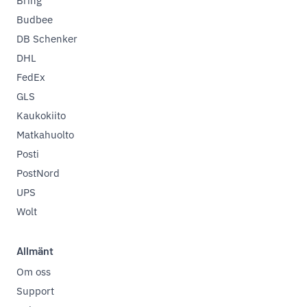
Bring
Budbee
DB Schenker
DHL
FedEx
GLS
Kaukokiito
Matkahuolto
Posti
PostNord
UPS
Wolt
Allmänt
Om oss
Support