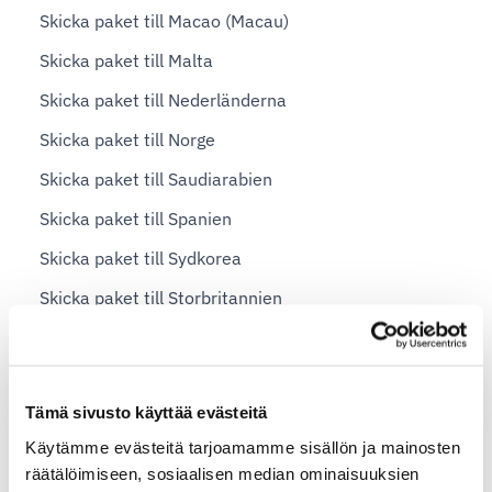
Skicka paket till Macao (Macau)
Skicka paket till Malta
Skicka paket till Nederländerna
Skicka paket till Norge
Skicka paket till Saudiarabien
Skicka paket till Spanien
Skicka paket till Sydkorea
Skicka paket till Storbritannien
Skicka paket till Sverige
Skicka paket till Tyskland
Tämä sivusto käyttää evästeitä
Skicka paket till Vietnam
Käytämme evästeitä tarjoamamme sisällön ja mainosten
Skicka paket till USA
räätälöimiseen, sosiaalisen median ominaisuuksien