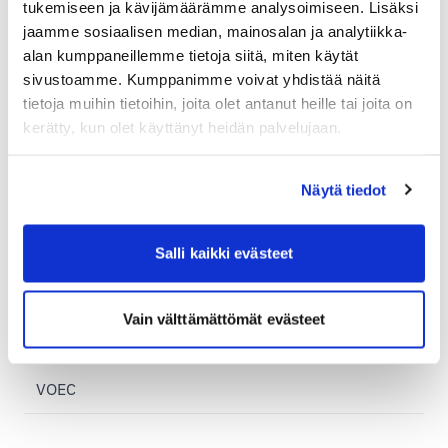
tukemiseen ja kävijämäärämme analysoimiseen. Lisäksi
Utrikeshandel och moms
jaamme sosiaalisen median, mainosalan ja analytiikka-
alan kumppaneillemme tietoja siitä, miten käytät
Exportdeklaration
sivustoamme. Kumppanimme voivat yhdistää näitä
Temporär exportdeklaration
tietoja muihin tietoihin, joita olet antanut heille tai joita on
kerätty, kun olet käyttänyt heidän palvelujaan.
EORI
EU-länder
Näytä tiedot
Handels- och proformafaktura
Import leveranser
Salli kaikki evästeet
Incoterms
Postis utländska betalningszoner
Vain välttämättömät evästeet
Skicka personliga tillhörigheter utomlands
VOEC