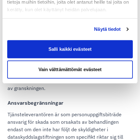
tietoja muihin tietoihin, joita olet antanut heille tai joita on
göras på ett sätt som inte stör Shipits övriga
kerätty, kun olet käyttänyt heidän palvelujaan.
verksamhet mer än nödvändigt. Shipit har rätt att
bestämma att utredningar görs av en professionell part
som kan göra en sådan granskning om åtgärderna kan
Näytä tiedot
leda till att känsliga uppgifter äventyras eller om tredje
part konstateras vara inkompetent att hantera
Salli kaikki evästeet
ärendet. Om kunden upptäcker stora brister i
behandlingen av personuppgifter som inte kan
åtgärdas inom 30 dagar från upptäckten har kunden
Vain välttämättömät evästeet
rätt att häva avtalet utan dröjsmål. Om endast små fel
upptäcks har Shipit rätt till skälig ersättning på grund
av granskningen.
Ansvarsbegränsningar
Tjänsteleverantören är som personuppgiftsbiträde
ansvarig för skada som orsakats av behandlingen
endast om den inte har följt de skyldigheter i
dataskyddslagstiftningen som specifikt riktar sig till