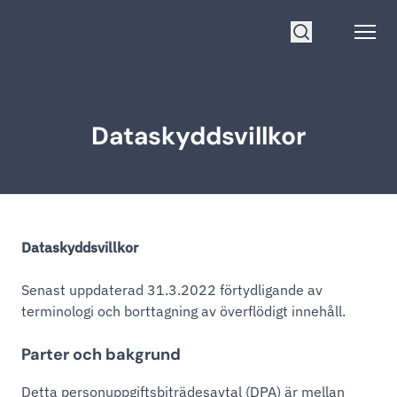
Gå till startsidan
Open
Sök
Dataskyddsvillkor
Dataskyddsvillkor
Senast uppdaterad 31.3.2022 förtydligande av
terminologi och borttagning av överflödigt innehåll.
Parter och bakgrund
Detta personuppgiftsbiträdesavtal (DPA) är mellan