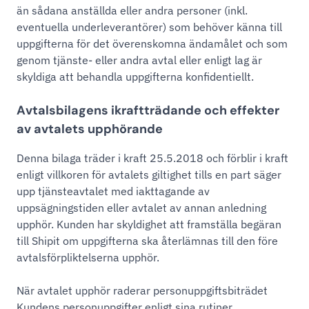
än sådana anställda eller andra personer (inkl.
eventuella underleverantörer) som behöver känna till
uppgifterna för det överenskomna ändamålet och som
genom tjänste- eller andra avtal eller enligt lag är
skyldiga att behandla uppgifterna konfidentiellt.
Avtalsbilagens ikraftträdande och effekter
av avtalets upphörande
Denna bilaga träder i kraft 25.5.2018 och förblir i kraft
enligt villkoren för avtalets giltighet tills en part säger
upp tjänsteavtalet med iakttagande av
uppsägningstiden eller avtalet av annan anledning
upphör. Kunden har skyldighet att framställa begäran
till Shipit om uppgifterna ska återlämnas till den före
avtalsförpliktelserna upphör.
När avtalet upphör raderar personuppgiftsbiträdet
Kundens personuppgifter enligt sina rutiner.