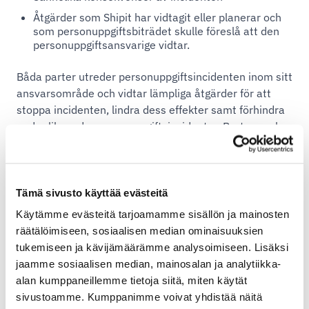
Åtgärder som Shipit har vidtagit eller planerar och
som personuppgiftsbiträdet skulle föreslå att den
personuppgiftsansvarige vidtar.
Båda parter utreder personuppgiftsincidenten inom sitt
ansvarsområde och vidtar lämpliga åtgärder för att
stoppa incidenten, lindra dess effekter samt förhindra
andra liknande personuppgiftsincidenter. Parterna ska
dokumentera och meddela den andra parten
resultaten av sina utredningar och vidtagna åtgärder.
Parterna samarbetar i rimlig omfattning för att kunna
uppfylla sina skyldigheter enligt dataskyddsbilagan och
Tämä sivusto käyttää evästeitä
lagstiftningen.
Käytämme evästeitä tarjoamamme sisällön ja mainosten
räätälöimiseen, sosiaalisen median ominaisuuksien
Granskningar
tukemiseen ja kävijämäärämme analysoimiseen. Lisäksi
jaamme sosiaalisen median, mainosalan ja analytiikka-
Kunden har tillstånd att på egen bekostnad eller med
alan kumppaneillemme tietoja siitä, miten käytät
hjälp av tredje part utreda att Shipit följer detta
sivustoamme. Kumppanimme voivat yhdistää näitä
personuppgiftsbiträdesavtal. Sådana utredningar ska