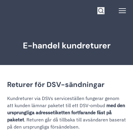
Gå till startsidan
Open
Sök
E-handel kundreturer
Returer för DSV-sändningar
Kundreturer via DSVs serviceställen fungerar genom
att kunden lämnar paketet till ett DSV-ombud
med den
ursprungliga adressetiketten fortfarande fäst på
paketet
. Returen går då tillbaka till avsändaren baserat
på den ursprungliga försändelsen.