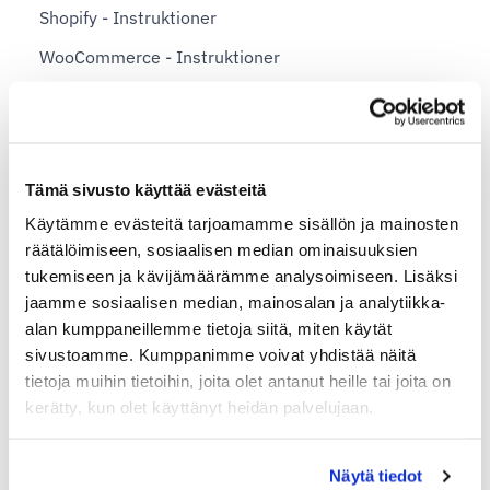
Shopify - Instruktioner
WooCommerce - Instruktioner
Landspecifika leveransinstruktioner
Skicka paket till Åland
Tämä sivusto käyttää evästeitä
Skicka paket till Förenade Arabemiraten
Käytämme evästeitä tarjoamamme sisällön ja mainosten
Skicka paket till Argentina
räätälöimiseen, sosiaalisen median ominaisuuksien
tukemiseen ja kävijämäärämme analysoimiseen. Lisäksi
Skicka paket till Australien
jaamme sosiaalisen median, mainosalan ja analytiikka-
Skicka paket till Belgien
alan kumppaneillemme tietoja siitä, miten käytät
sivustoamme. Kumppanimme voivat yhdistää näitä
Skicka paket till Brasilien
tietoja muihin tietoihin, joita olet antanut heille tai joita on
Skicka paket till Hong Kong
kerätty, kun olet käyttänyt heidän palvelujaan.
Skicka paket till Italien
Näytä tiedot
Skicka paket till Japan