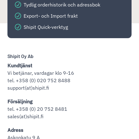
Tydlig orderhistorik och adressbok
Export- och Import frakt
Shipit Quick-verktyg
Shipit Oy Ab
Kundtjänst
Vi betjänar, vardagar klo 9-16
tel. +358 (0) 020 752 8488
support(at)shipit.fi
Försäljning
tel. +358 (0) 20 752 8481
sales(at)shipit.fi
Adress
Askonkatu 9 A