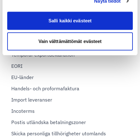
Näytä tiedot
Skicka paket till Vietnam
Skicka paket till USA
Salli kaikki evästeet
Utrikeshandel och moms
Vain välttämättömät evästeet
Exportdeklaration
Temporär exportdeklaration
EORI
EU-länder
Handels- och proformafaktura
Import leveranser
Incoterms
Postis utländska betalningszoner
Skicka personliga tillhörigheter utomlands