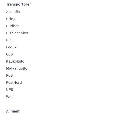
Transportörer
Asendia
Bring
Budbee
DB Schenker
DHL
FedEx
GLS
Kaukokiito
Matkahuolto
Posti
PostNord
UPS
Wolt
Allmänt