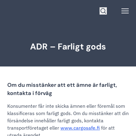
Gå till startsidan
Open
Sök
ADR – Farligt gods
Om du misstänker att ett ämne är farligt,
kontakta i förväg
Konsumenter får inte skicka ämnen eller föremål som
klassificeras som farligt gods. Om du misstänker att din
försändelse innehåller farligt gods, kontakta
transportföretaget eller
www.cargosafe.fi
för att
utreda ärendet.