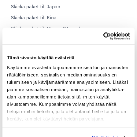
Skicka paket till Japan
Skicka paket till Kina
Skicka paket till Macao (Macau)
Skicka paket till Malta
Skicka paket till Nederländerna
Tämä sivusto käyttää evästeitä
Skicka paket till Norge
Käytämme evästeitä tarjoamamme sisällön ja mainosten
Skicka paket till Saudiarabien
räätälöimiseen, sosiaalisen median ominaisuuksien
tukemiseen ja kävijämäärämme analysoimiseen. Lisäksi
Skicka paket till Spanien
jaamme sosiaalisen median, mainosalan ja analytiikka-
Skicka paket till Sydkorea
alan kumppaneillemme tietoja siitä, miten käytät
sivustoamme. Kumppanimme voivat yhdistää näitä
Skicka paket till Storbritannien
tietoja muihin tietoihin, joita olet antanut heille tai joita on
Skicka paket till Sverige
kerätty, kun olet käyttänyt heidän palvelujaan.
Skicka paket till Tyskland