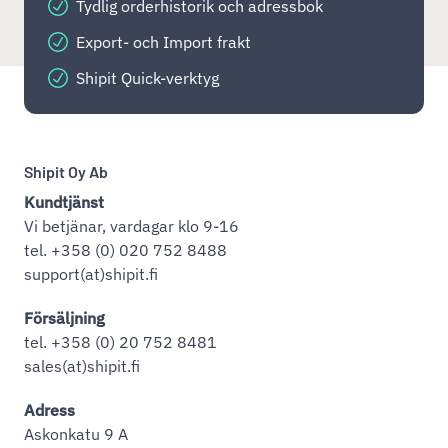
Tydlig orderhistorik och adressbok
Export- och Import frakt
Shipit Quick-verktyg
Shipit Oy Ab
Kundtjänst
Vi betjänar, vardagar klo 9-16
tel. +358 (0) 020 752 8488
support(at)shipit.fi
Försäljning
tel. +358 (0) 20 752 8481
sales(at)shipit.fi
Adress
Askonkatu 9 A