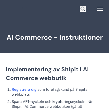
Gå till startsidan
Open
Sök
AI Commerce - Instruktioner
Implementering av Shipit i AI
Commerce webbutik
Registrera dig
som företagskund på Shipits
webbplats
Spara API-nyckeln och krypteringsnyckeln från
Shipit i AI Commerce webbutiken (gå till