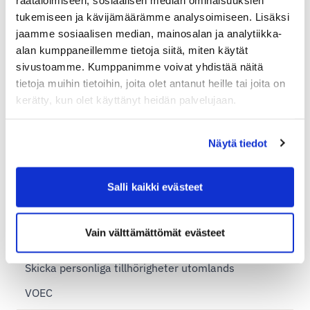
Skicka paket till USA
tukemiseen ja kävijämäärämme analysoimiseen. Lisäksi
jaamme sosiaalisen median, mainosalan ja analytiikka-
Utrikeshandel och moms
alan kumppaneillemme tietoja siitä, miten käytät
sivustoamme. Kumppanimme voivat yhdistää näitä
Exportdeklaration
tietoja muihin tietoihin, joita olet antanut heille tai joita on
Temporär exportdeklaration
kerätty, kun olet käyttänyt heidän palvelujaan.
EORI
EU-länder
Näytä tiedot
Handels- och proformafaktura
Salli kaikki evästeet
Import leveranser
Incoterms
Vain välttämättömät evästeet
Postis utländska betalningszoner
Skicka personliga tillhörigheter utomlands
VOEC