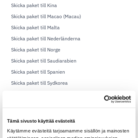
Skicka paket till Kina
Skicka paket till Macao (Macau)
Skicka paket till Malta
Skicka paket till Nederländerna
Skicka paket till Norge
Skicka paket till Saudiarabien
Skicka paket till Spanien
Skicka paket till Sydkorea
Skicka paket till Storbritannien
Skicka paket till Sverige
Skicka paket till Tyskland
Tämä sivusto käyttää evästeitä
Skicka paket till Vietnam
Käytämme evästeitä tarjoamamme sisällön ja mainosten
räätälöimiseen, sosiaalisen median ominaisuuksien