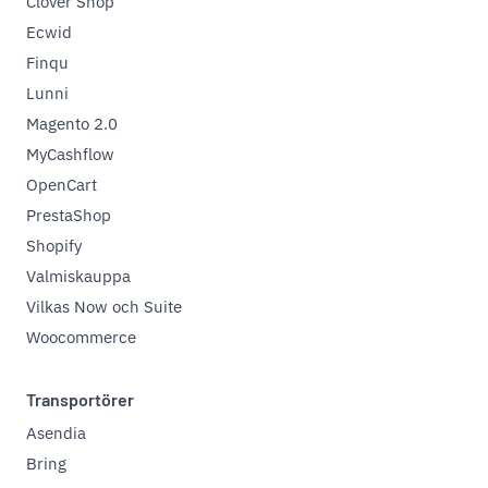
Clover Shop
Ecwid
Finqu
Lunni
Magento 2.0
MyCashflow
OpenCart
PrestaShop
Shopify
Valmiskauppa
Vilkas Now och Suite
Woocommerce
Transportörer
Asendia
Bring