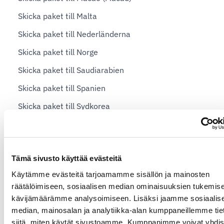
Skicka paket till Malta
Skicka paket till Nederländerna
Skicka paket till Norge
Skicka paket till Saudiarabien
Skicka paket till Spanien
Skicka paket till Sydkorea
Skicka paket till Storbritannien
Skicka paket till Sverige
Tämä sivusto käyttää evästeitä
Skicka paket till Tyskland
Käytämme evästeitä tarjoamamme sisällön ja mainosten
Skicka paket till Vietnam
räätälöimiseen, sosiaalisen median ominaisuuksien tukemise
Skicka paket till USA
kävijämäärämme analysoimiseen. Lisäksi jaamme sosiaalis
median, mainosalan ja analytiikka-alan kumppaneillemme tie
Utrikeshandel och moms
siitä, miten käytät sivustoamme. Kumppanimme voivat yhdis