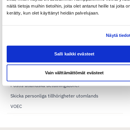
näitä tietoja muihin tietoihin, joita olet antanut heille tai joita o
Exportdeklaration
kerätty, kun olet käyttänyt heidän palvelujaan.
Temporär exportdeklaration
EORI
Näytä tiedo
EU-länder
Handels- och proformafaktura
Salli kaikki evästeet
Import leveranser
Vain välttämättömät evästeet
Incoterms
Postis utländska betalningszoner
Skicka personliga tillhörigheter utomlands
VOEC