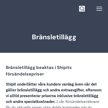
Gå till startsidan
Open
Sök
Bränsletillägg
Bränsletillägg beaktas i Shipits
försändelsepriser
Shipit underlättar våra kunders vardag även när det
gäller bränsletillägg och andra extraavgifter, eftersom
vi alltid presenterar priserna inklusive bränsletillägg
och andra specialkostnader.
I vår försändelseräknare
får du aktuella priser utan dolda kostnader när du