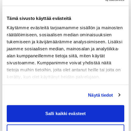
Skicka paket till Argentina
Skicka paket till Australien
Tämä sivusto käyttää evästeitä
Skicka paket till Belgien
Käytämme evästeitä tarjoamamme sisällön ja mainosten
Skicka paket till Brasilien
räätälöimiseen, sosiaalisen median ominaisuuksien
tukemiseen ja kävijämäärämme analysoimiseen. Lisäksi
Skicka paket till Hong Kong
jaamme sosiaalisen median, mainosalan ja analytiikka-
Skicka paket till Italien
alan kumppaneillemme tietoja siitä, miten käytät
sivustoamme. Kumppanimme voivat yhdistää näitä
Skicka paket till Japan
tietoja muihin tietoihin, joita olet antanut heille tai joita on
Skicka paket till Kina
kerätty, kun olet käyttänyt heidän palvelujaan.
Skicka paket till Macao (Macau)
Skicka paket till Malta
Näytä tiedot
Skicka paket till Nederländerna
Salli kaikki evästeet
Skicka paket till Norge
Skicka paket till Saudiarabien