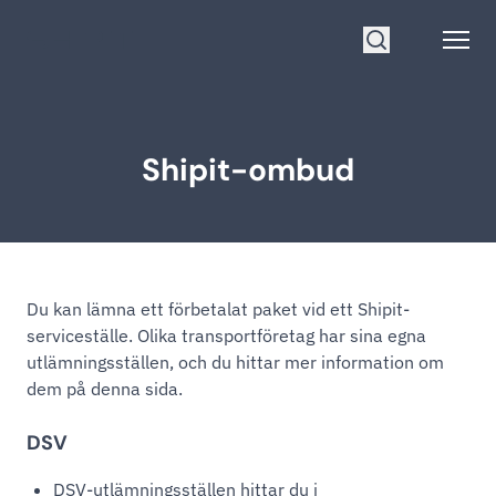
Gå till startsidan
Open
Sök
Shipit-ombud
Du kan lämna ett förbetalat paket vid ett Shipit-
serviceställe. Olika transportföretag har sina egna
utlämningsställen, och du hittar mer information om
dem på denna sida.
DSV
DSV-utlämningsställen hittar du i