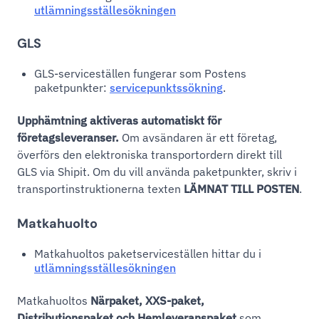
utlämningsställesökningen
GLS
GLS-serviceställen fungerar som Postens
paketpunkter:
servicepunktssökning
.
Upphämtning aktiveras automatiskt för
företagsleveranser.
Om avsändaren är ett företag,
överförs den elektroniska transportordern direkt till
GLS via Shipit. Om du vill använda paketpunkter, skriv i
transportinstruktionerna texten
LÄMNAT TILL POSTEN
.
Matkahuolto
Matkahuoltos paketserviceställen hittar du i
utlämningsställesökningen
Matkahuoltos
Närpaket, XXS-paket,
Distributionspaket och Hemleveranspaket
som