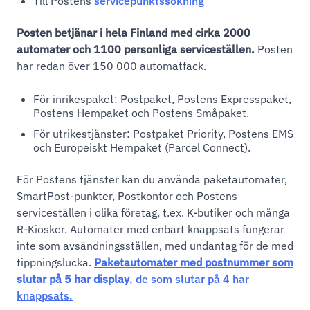
Till Postens
servicepunktssökning
Posten betjänar i hela Finland med cirka 2000
automater och 1100 personliga serviceställen.
Posten
har redan över 150 000 automatfack.
För inrikespaket: Postpaket, Postens Expresspaket,
Postens Hempaket och Postens Småpaket.
För utrikestjänster: Postpaket Priority, Postens EMS
och Europeiskt Hempaket (Parcel Connect).
För Postens tjänster kan du använda paketautomater,
SmartPost-punkter, Postkontor och Postens
serviceställen i olika företag, t.ex. K-butiker och många
R-Kiosker. Automater med enbart knappsats fungerar
inte som avsändningsställen, med undantag för de med
tippningslucka.
Paketautomater med postnummer som
slutar på 5 har display
, de som slutar på 4 har
knappsats.