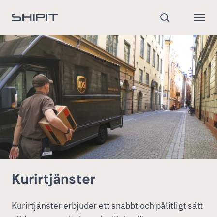
Gå till startsidan
Open
Sök
Kurirtjänster
Kurirtjänster erbjuder ett snabbt och pålitligt sätt