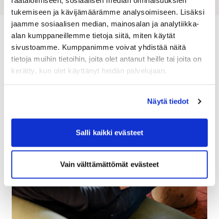
räätälöimiseen, sosiaalisen median ominaisuuksien
tukemiseen ja kävijämäärämme analysoimiseen. Lisäksi
jaamme sosiaalisen median, mainosalan ja analytiikka-
alan kumppaneillemme tietoja siitä, miten käytät
Senaste nytt och aktuella
sivustoamme. Kumppanimme voivat yhdistää näitä
tietoja muihin tietoihin, joita olet antanut heille tai joita on
ärenden
kerätty, kun olet käyttänyt heidän palvelujaan.
Näytä tiedot
Salli kaikki evästeet
Vain välttämättömät evästeet