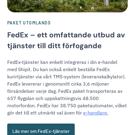
PAKET UTOMLANDS
FedEx – ett omfattande utbud av
tjänster till ditt förfogande
FedEx-tjänster kan enkelt integreras i din e-handel
med Shipit. Du kan också enkelt beställa FedEx
kurirtjänster via vårt TMS-system (leveranskalkylator).
FedEx levererar i genomsnitt cirka 3,6 miljoner
försändelser varje dag. FedEx paket transporteras av
657 flygplan och uppskattningsvis 48.500
motorfordon. FedEx har 38.750 paketautomater, vilket
gör det till ett utmärkt val även för
e-handlare.
Läs mer om FedEx-tjänster