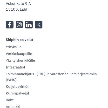
Askonkatu 9 A
15100, Lahti
Shipitin palvelut
Yrityksille
Verkkokaupoille
Yksityishenkilöille
Integraatiot
Toiminnanohjaus- (ERP) ja varastonhallintajärjestelmiin
(WMS)
Kuljetusyhtiöt
Kuriiripalvelut
Rahti
Apteekki