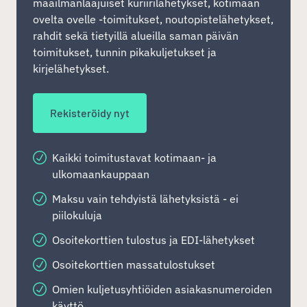
maailmanlaajuiset kuriirilähetykset, kotimaan
ovelta ovelle -toimitukset, noutopistelähetykset,
rahdit sekä tietyillä alueilla saman päivän
toimitukset, tunnin pikakuljetukset ja
kirjelähetykset.
Rekisteröidy nyt
Kaikki toimitustavat kotimaan- ja
ulkomaankauppaan
Maksu vain tehdyistä lähetyksistä - ei
piilokuluja
Osoitekorttien tulostus ja EDI-lähetykset
Osoitekorttien massatulostukset
Omien kuljetusyhtiöiden asiakasnumeroiden
käyttö