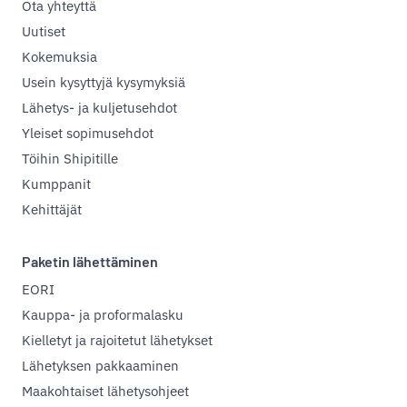
Ota yhteyttä
Uutiset
Kokemuksia
Usein kysyttyjä kysymyksiä
Lähetys- ja kuljetusehdot
Yleiset sopimusehdot
Töihin Shipitille
Kumppanit
Kehittäjät
Paketin lähettäminen
EORI
Kauppa- ja proformalasku
Kielletyt ja rajoitetut lähetykset
Lähetyksen pakkaaminen
Maakohtaiset lähetysohjeet