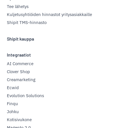
Tee lähetys
Kuljetusyhtiöiden hinnastot yritysasiakkaille
Shipit TMS-hinnasto
Shipit kauppa
Integraatiot
AI Commerce
Clover Shop
Creamarketing
Ecwid
Evolution Solutions
Finqu
Johku
Kotisivukone
Magento 2.0