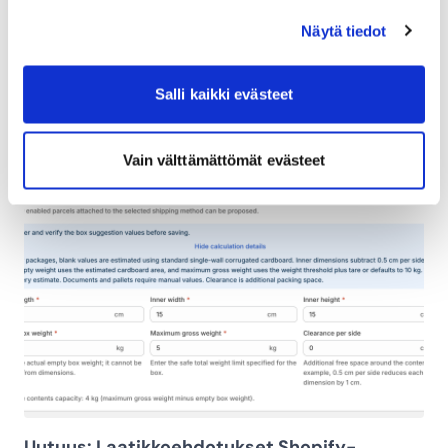
Näytä tiedot
Haetaan Senioritason Full stack -kehittäjää
Salli kaikki evästeet
26.07.2026
Vain välttämättömät evästeet
Uutuus: Laatikkoehdotukset Shopify-