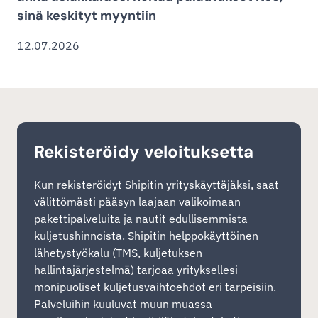
sinä keskityt myyntiin
12.07.2026
Rekisteröidy veloituksetta
Kun rekisteröidyt Shipitin yrityskäyttäjäksi, saat
välittömästi pääsyn laajaan valikoimaan
pakettipalveluita ja nautit edullisemmista
kuljetushinnoista. Shipitin helppokäyttöinen
lähetystyökalu (TMS, kuljetuksen
hallintajärjestelmä) tarjoaa yrityksellesi
monipuoliset kuljetusvaihtoehdot eri tarpeisiin.
Palveluihin kuuluvat muun muassa