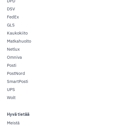
DPD
DSV
FedEx
GLS
Kaukokiito
Matkahuolto
Netlux
Omniva
Posti
PostNord
SmartPosti
UPS
Wolt
Hyvä tietää
Meistä