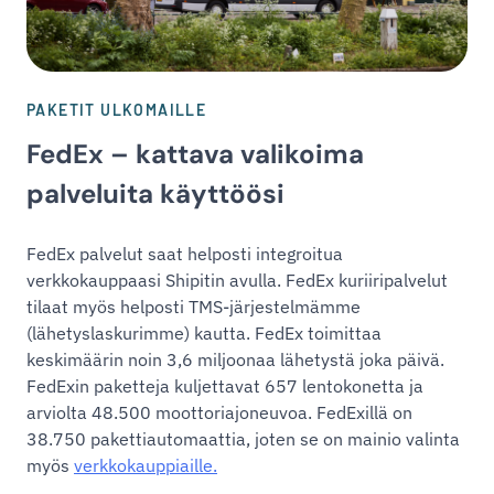
PAKETIT ULKOMAILLE
FedEx – kattava valikoima
palveluita käyttöösi
FedEx palvelut saat helposti integroitua
verkkokauppaasi Shipitin avulla. FedEx kuriiripalvelut
tilaat myös helposti TMS-järjestelmämme
(lähetyslaskurimme) kautta. FedEx toimittaa
keskimäärin noin 3,6 miljoonaa lähetystä joka päivä.
FedExin paketteja kuljettavat 657 lentokonetta ja
arviolta 48.500 moottoriajoneuvoa. FedExillä on
38.750 pakettiautomaattia, joten se on mainio valinta
myös
verkkokauppiaille.