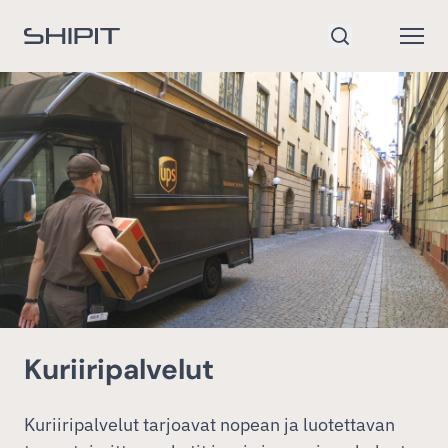
Siirry etusivulle
Open
Hae
Kuriiripalvelut
Kuriiripalvelut tarjoavat nopean ja luotettavan