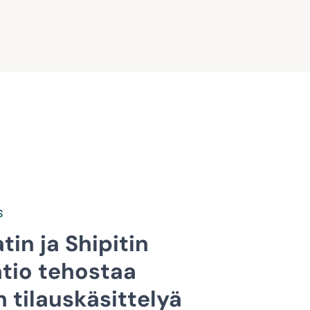
S
in ja Shipitin
atio tehostaa
 tilauskäsittelyä