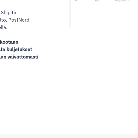
 Shipitin
lto, PostNord,
lla.
 kootaan
ta kuljetukset
taan vaivattomasti