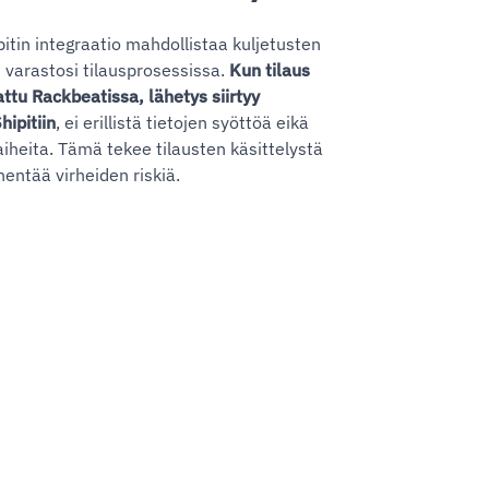
pitin integraatio mahdollistaa kuljetusten
 varastosi tilausprosessissa.
Kun tilaus
attu Rackbeatissa, lähetys siirtyy
hipitiin
, ei erillistä tietojen syöttöä eikä
aiheita. Tämä tekee tilausten käsittelystä
ntää virheiden riskiä.