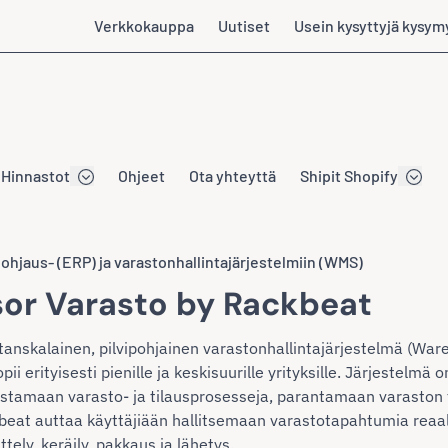
Verkkokauppa
Uutiset
Usein kysyttyjä kysym
Hinnastot
Ohjeet
Ota yhteyttä
Shipit Shopify
hjaus- (ERP) ja varastonhallintajärjestelmiin (WMS)
sor Varasto by Rackbeat
tanskalainen, pilvipohjainen varastonhallintajärjestelmä (
pii erityisesti pienille ja keskisuurille yrityksille. Järjestelm
aistamaan varasto- ja tilausprosesseja, parantamaan varaston
beat auttaa käyttäjiään hallitsemaan varastotapahtumia reaal
ttely, keräily, pakkaus ja lähetys.