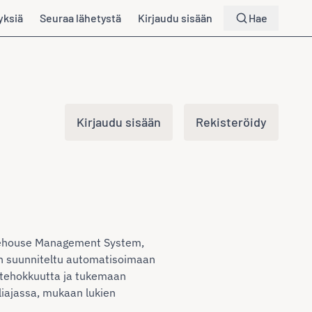
yksiä
Seuraa lähetystä
Kirjaudu sisään
Hae
Kirjaudu sisään
Rekisteröidy
Warehouse Management System,
ä on suunniteltu automatisoimaan
 tehokkuutta ja tukemaan
iajassa, mukaan lukien