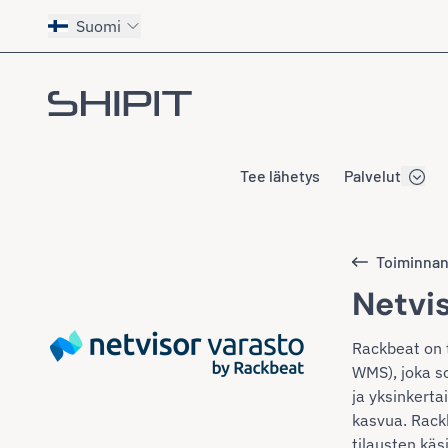
Suomi
Siirry etusivulle
Tee lähetys
Palvelut
Toiminnano
Netvi
Rackbeat on 
WMS), joka so
ja yksinkert
kasvua. Rack
tilausten käsi