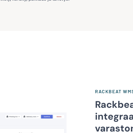
RACKBEAT WM
Rackbeat
integra
varaston