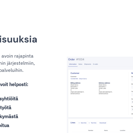
isuuksia
 avoin rajapinta
n järjestelmiin,
alveluihin.
voit helposti:
syhtiöitä
 työtä
näkymästä
itua