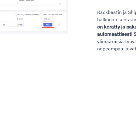
Rackbeatin ja Shi
hallinnan suoraan
on kerätty ja pak
automaattisesti S
ylimääräisiä työv
nopeampaa ja vähe