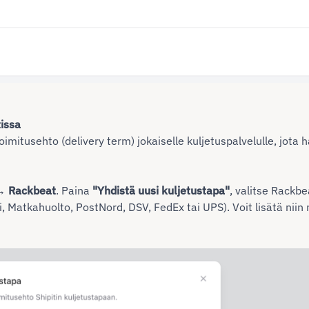
tissa
toimitusehto (delivery term) jokaiselle kuljetuspalvelulle, jota 
 → Rackbeat
. Paina
"Yhdistä uusi kuljetustapa"
, valitse Rackb
i, Matkahuolto, PostNord, DSV, FedEx tai UPS). Voit lisätä niin