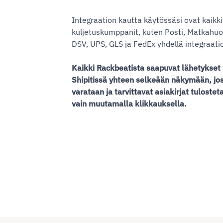
Integraation kautta käytössäsi ovat kaikki
kuljetuskumppanit, kuten Posti, Matkahuo
DSV, UPS, GLS ja FedEx yhdellä integraatio
Kaikki Rackbeatista saapuvat lähetykset
Shipitissä yhteen selkeään näkymään, jos
varataan ja tarvittavat asiakirjat tuloste
vain muutamalla klikkauksella.