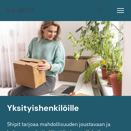
Siirry etusivulle
Open
Hae
Yksityishenkilöille
Shipit tarjoaa mahdollisuuden joustavaan ja