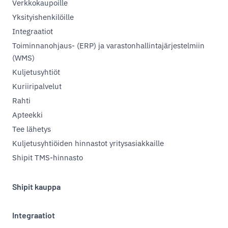
Verkkokaupoille
Yksityishenkilöille
Integraatiot
Toiminnanohjaus- (ERP) ja varastonhallintajärjestelmiin
(WMS)
Kuljetusyhtiöt
Kuriiripalvelut
Rahti
Apteekki
Tee lähetys
Kuljetusyhtiöiden hinnastot yritysasiakkaille
Shipit TMS-hinnasto
Shipit kauppa
Integraatiot