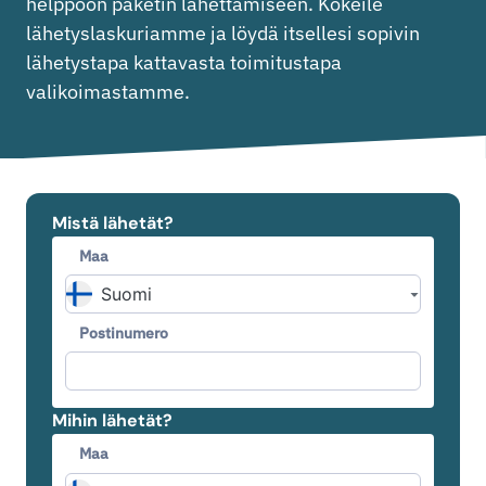
helppoon paketin lähettämiseen. Kokeile
lähetyslaskuriamme ja löydä itsellesi sopivin
lähetystapa kattavasta toimitustapa
valikoimastamme.
Mistä lähetät?
Maa
Postinumero
Mihin lähetät?
Maa