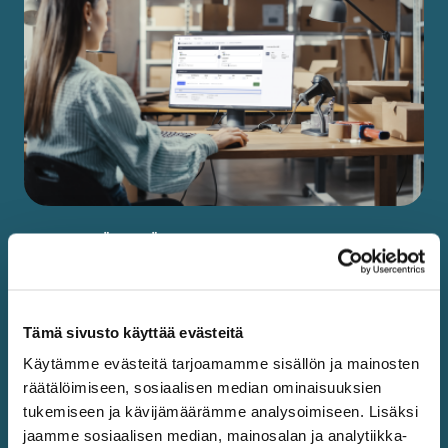
PAKETIN LÄHETTÄMINEN
Tee lähetys
Tämä sivusto käyttää evästeitä
Lähetä paketti vaivattomasti ja nopeasti niin
kotimaassa kuin ulkomaille. Syötä lähetyslaskuriin
Käytämme evästeitä tarjoamamme sisällön ja mainosten
lähtö- ja kohdeosoite sekä paketin mitat ja paino.
räätälöimiseen, sosiaalisen median ominaisuuksien
Valitse sen jälkeen sinulle tai vastaanottajalle
tukemiseen ja kävijämäärämme analysoimiseen. Lisäksi
parhaiten sopiva toimitustapa. Maksa lähetys ja
jaamme sosiaalisen median, mainosalan ja analytiikka-