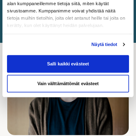
tulosta osoitekortti – niin yksinkertaista se on!
alan kumppaneillemme tietoja siitä, miten käytät
sivustoamme. Kumppanimme voivat yhdistää näitä
tietoja muihin tietoihin, joita olet antanut heille tai joita on
Lähetä paketti
kerätty, kun olet käyttänyt heidän palvelujaan.
Näytä tiedot
Salli kaikki evästeet
Vain välttämättömät evästeet