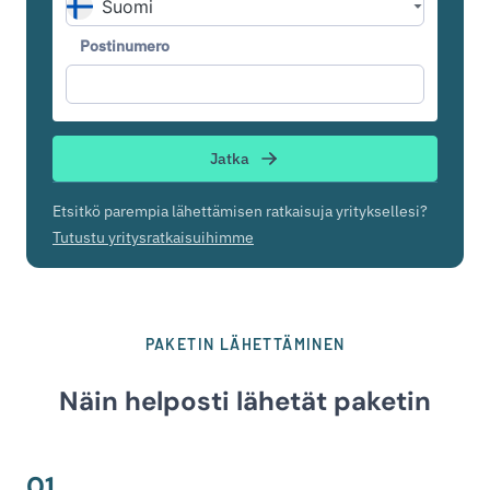
Postinumero
Jatka
Etsitkö parempia lähettämisen ratkaisuja yrityksellesi?
Tutustu yritysratkaisuihimme
PAKETIN LÄHETTÄMINEN
Näin helposti lähetät paketin
01