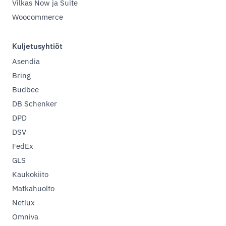
Vilkas Now ja Suite
Woocommerce
Kuljetusyhtiöt
Asendia
Bring
Budbee
DB Schenker
DPD
DSV
FedEx
GLS
Kaukokiito
Matkahuolto
Netlux
Omniva