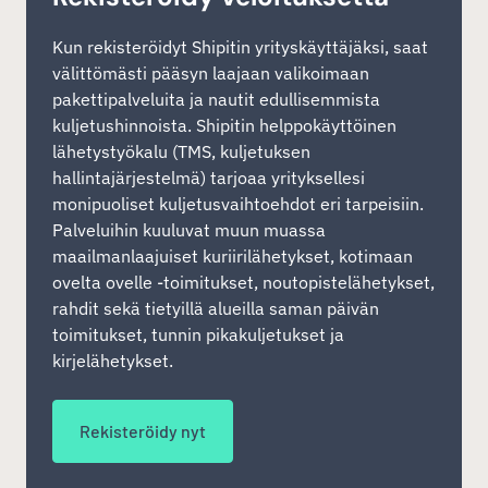
Kun rekisteröidyt Shipitin yrityskäyttäjäksi, saat
välittömästi pääsyn laajaan valikoimaan
pakettipalveluita ja nautit edullisemmista
kuljetushinnoista. Shipitin helppokäyttöinen
lähetystyökalu (TMS, kuljetuksen
hallintajärjestelmä) tarjoaa yrityksellesi
monipuoliset kuljetusvaihtoehdot eri tarpeisiin.
Palveluihin kuuluvat muun muassa
maailmanlaajuiset kuriirilähetykset, kotimaan
ovelta ovelle -toimitukset, noutopistelähetykset,
rahdit sekä tietyillä alueilla saman päivän
toimitukset, tunnin pikakuljetukset ja
kirjelähetykset.
Rekisteröidy nyt