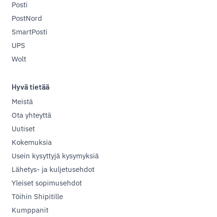
Posti
PostNord
SmartPosti
UPS
Wolt
Hyvä tietää
Meistä
Ota yhteyttä
Uutiset
Kokemuksia
Usein kysyttyjä kysymyksiä
Lähetys- ja kuljetusehdot
Yleiset sopimusehdot
Töihin Shipitille
Kumppanit