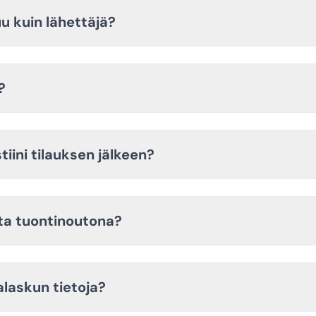
u kuin lähettäjä?
?
iini tilauksen jälkeen?
lta tuontinoutona?
laskun tietoja?