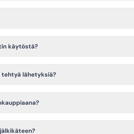
tin käytöstä?
 tehtyä lähetyksiä?
kokauppiaana?
 jälkikäteen?