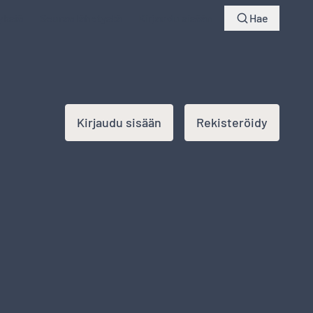
yksiä
Seuraa lähetystä
Kirjaudu sisään
Hae
Kirjaudu sisään
Rekisteröidy