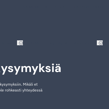
Verkkokauppa
Uutiset
Usein kysyttyjä kysym
Hinnastot
Ohjeet
Ota yhteyttä
Shipit Shopify
 kysymyksiä
 kysymyksiin. Mikäli et
 ole rohkeasti yhteydessä