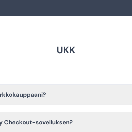
UKK
verkkokauppaani?
ery Checkout-sovelluksen?