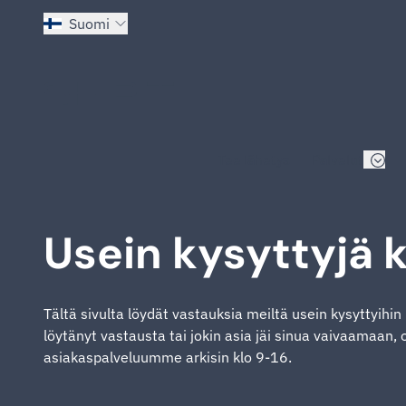
Suomi
Siirry etusivulle
Tee lähetys
Palvelut
Usein kysyttyjä
Tältä sivulta löydät vastauksia meiltä usein kysyttyihin
löytänyt vastausta tai jokin asia jäi sinua vaivaamaan,
asiakaspalveluumme arkisin klo 9-16.