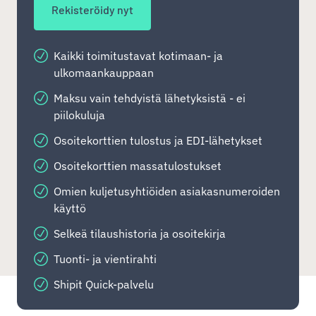
Rekisteröidy nyt
Kaikki toimitustavat kotimaan- ja
ulkomaankauppaan
Maksu vain tehdyistä lähetyksistä - ei
piilokuluja
Osoitekorttien tulostus ja EDI-lähetykset
Osoitekorttien massatulostukset
Omien kuljetusyhtiöiden asiakasnumeroiden
käyttö
Selkeä tilaushistoria ja osoitekirja
Tuonti- ja vientirahti
Shipit Quick-palvelu