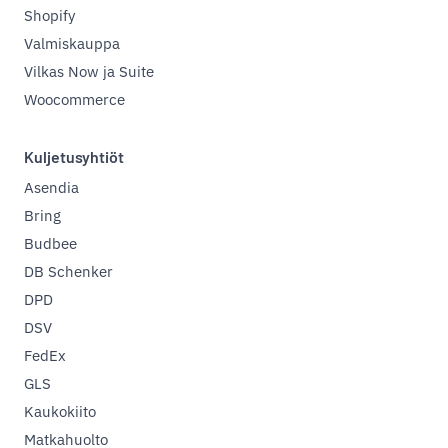
Shopify
Valmiskauppa
Vilkas Now ja Suite
Woocommerce
Kuljetusyhtiöt
Asendia
Bring
Budbee
DB Schenker
DPD
DSV
FedEx
GLS
Kaukokiito
Matkahuolto