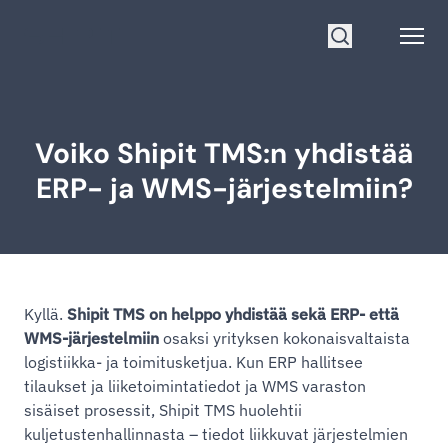
Siirry etusivulle
Open
Hae
Voiko Shipit TMS:n yhdistää
ERP- ja WMS-järjestelmiin?
Kyllä.
Shipit TMS on helppo yhdistää sekä ERP- että
WMS-järjestelmiin
osaksi yrityksen kokonaisvaltaista
logistiikka- ja toimitusketjua. Kun ERP hallitsee
tilaukset ja liiketoimintatiedot ja WMS varaston
sisäiset prosessit, Shipit TMS huolehtii
kuljetustenhallinnasta – tiedot liikkuvat järjestelmien