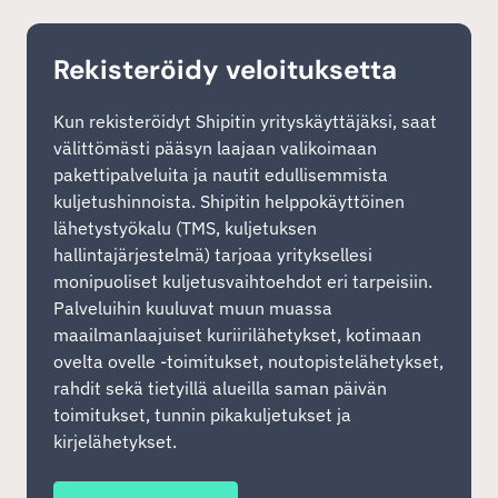
Rekisteröidy veloituksetta
Kun rekisteröidyt Shipitin yrityskäyttäjäksi, saat
välittömästi pääsyn laajaan valikoimaan
pakettipalveluita ja nautit edullisemmista
kuljetushinnoista. Shipitin helppokäyttöinen
lähetystyökalu (TMS, kuljetuksen
hallintajärjestelmä) tarjoaa yrityksellesi
monipuoliset kuljetusvaihtoehdot eri tarpeisiin.
Palveluihin kuuluvat muun muassa
maailmanlaajuiset kuriirilähetykset, kotimaan
ovelta ovelle -toimitukset, noutopistelähetykset,
rahdit sekä tietyillä alueilla saman päivän
toimitukset, tunnin pikakuljetukset ja
kirjelähetykset.