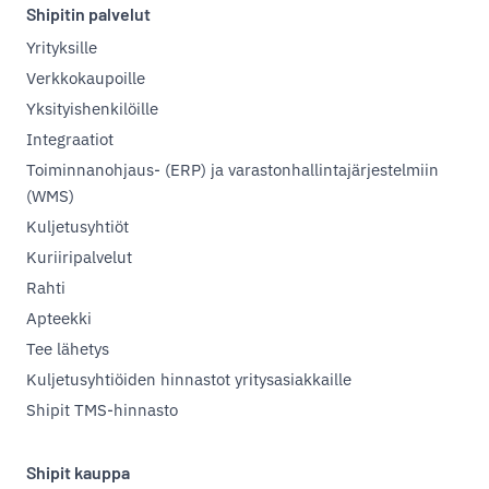
Shipitin palvelut
Yrityksille
Verkkokaupoille
Yksityishenkilöille
Integraatiot
Toiminnanohjaus- (ERP) ja varastonhallintajärjestelmiin
(WMS)
Kuljetusyhtiöt
Kuriiripalvelut
Rahti
Apteekki
Tee lähetys
Kuljetusyhtiöiden hinnastot yritysasiakkaille
Shipit TMS-hinnasto
Shipit kauppa