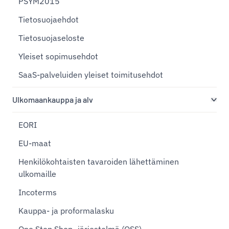
PSYM2015
Tietosuojaehdot
Tietosuojaseloste
Yleiset sopimusehdot
SaaS-palveluiden yleiset toimitusehdot
Ulkomaankauppa ja alv
EORI
EU-maat
Henkilökohtaisten tavaroiden lähettäminen
ulkomaille
Incoterms
Kauppa- ja proformalasku