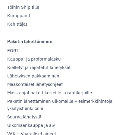
Töihin Shipitille
Kumppanit
Kehittäjät
Paketin lähettäminen
EORI
Kauppa- ja proformalasku
Kielletyt ja rajoitetut lähetykset
Lähetyksen pakkaaminen
Maakohtaiset lähetysohjeet
Massa-ajot pakettikorteille ja rahtikirjoille
Paketin lähettäminen ulkomaille – esimerkkihintoja
yksityishenkilöille
Seuraa lähetystä
Ulkomaankauppa ja alv
VAK – Vaaralliset aineet