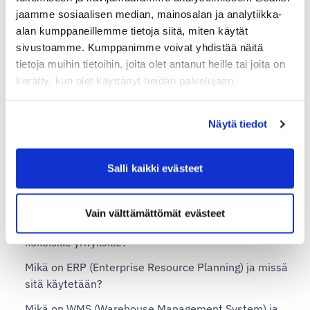
jaamme sosiaalisen median, mainosalan ja analytiikka-
Shipit Delivery Checkout – asennuspalvelu
alan kumppaneillemme tietoja siitä, miten käytät
Shipit Delivery Checkout Shopify Basic -tasolla
sivustoamme. Kumppanimme voivat yhdistää näitä
tietoja muihin tietoihin, joita olet antanut heille tai joita on
Shipit Delivery Checkout Shopify Grow -tasolla
kerätty, kun olet käyttänyt heidän palvelujaan.
Shipit Delivery Checkout Shopify Advanced -tasolla
Shipit Delivery Checkout Shopify Plus -tasolla
Näytä tiedot
Shipit TMS – kuljetustenhallintajärjestelmä
Salli kaikki evästeet
Mikä on TMS (kuljetustenhallintajärjestelmä) ja
milloin sitä tarvitaan?
Vain välttämättömät evästeet
Tarjoaako Shipit joustavan TMS-ratkaisun eri
kokoisille yrityksille?
Mikä on ERP (Enterprise Resource Planning) ja missä
sitä käytetään?
Mikä on WMS (Warehouse Management System) ja