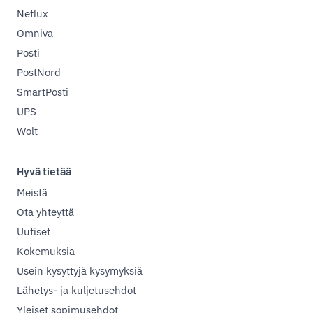
Netlux
Omniva
Posti
PostNord
SmartPosti
UPS
Wolt
Hyvä tietää
Meistä
Ota yhteyttä
Uutiset
Kokemuksia
Usein kysyttyjä kysymyksiä
Lähetys- ja kuljetusehdot
Yleiset sopimusehdot