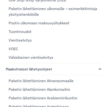
One Stop Shop -järjestelmä (OSS)
Paketin lähettäminen ulkomaille – esimerkkihintoja
yksityishenkilöille
Postin ulkomaan maksuvyöhykkeet
Tuontinoudot
Vientiselvitys
VOEC
Väliaikainen vientiselvitys
Maakohtaiset lähetysohjeet
Paketin lähettäminen Ahvenanmaalle
Paketin lähettäminen Alankomaihin
Paketin lähettäminen Arabiemiirikuntiin
Paketin lähettäminen Argentiinaan