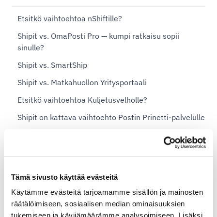
Etsitkö vaihtoehtoa nShiftille?
Shipit vs. OmaPosti Pro — kumpi ratkaisu sopii
sinulle?
Shipit vs. SmartShip
Shipit vs. Matkahuollon Yritysportaali
Etsitkö vaihtoehtoa Kuljetusvelholle?
Shipit on kattava vaihtoehto Postin Prinetti-palvelulle
Shipit on helppokäyttöinen vaihtoehto poistuvan
MySchenker-järjestelmän tilalle
Shopify-planit ja Shipit Delivery Checkout
Tämä sivusto käyttää evästeitä
Käytämme evästeitä tarjoamamme sisällön ja mainosten
Shipit Delivery Checkout – yleiset asennusohjeet
räätälöimiseen, sosiaalisen median ominaisuuksien
Lisäpalvelut Shipit Delivery Checkoutiin
tukemiseen ja kävijämäärämme analysoimiseen. Lisäksi