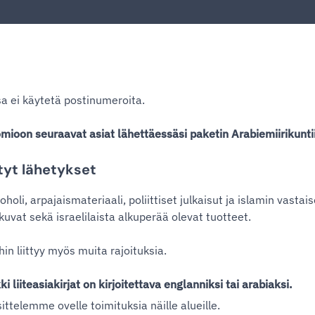
a ei käytetä postinumeroita.
mioon seuraavat asiat lähettäessäsi paketin Arabiemiirikunti
etyt lähetykset
holi, arpajaismateriaali, poliittiset julkaisut ja islamin vastais
kuvat sekä israelilaista alkuperää olevat tuotteet.
in liittyy myös muita rajoituksia.
ki liiteasiakirjat on kirjoitettava englanniksi tai arabiaksi.
ittelemme ovelle toimituksia näille alueille.