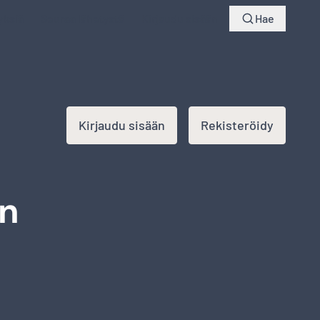
yksiä
Seuraa lähetystä
Kirjaudu sisään
Hae
Kirjaudu sisään
Rekisteröidy
en