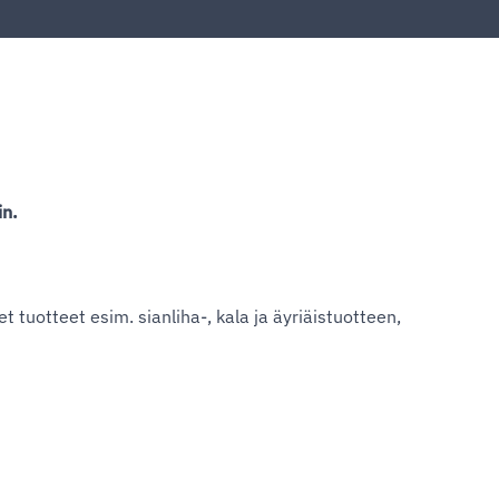
in.
et tuotteet esim. sianliha-, kala ja äyriäistuotteen,