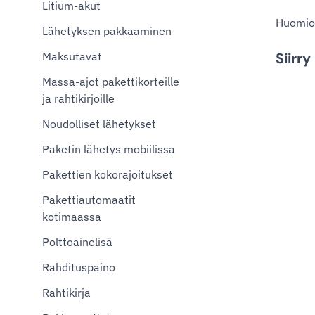
Litium-akut
Huomioi 
Lähetyksen pakkaaminen
Maksutavat
Siirr
Massa-ajot pakettikorteille
ja rahtikirjoille
Noudolliset lähetykset
Paketin lähetys mobiilissa
Pakettien kokorajoitukset
Pakettiautomaatit
kotimaassa
Polttoainelisä
Rahdituspaino
Rahtikirja