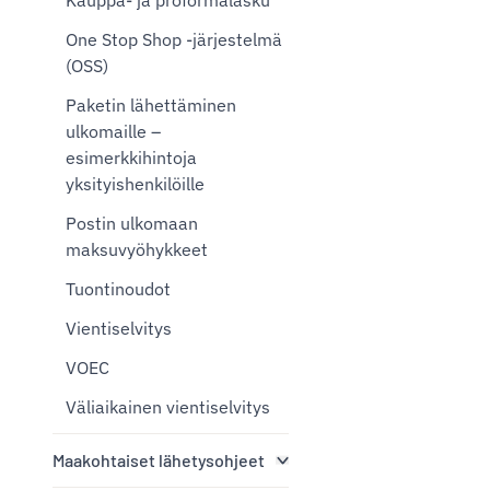
Kauppa- ja proformalasku
One Stop Shop -järjestelmä
(OSS)
Paketin lähettäminen
ulkomaille –
esimerkkihintoja
yksityishenkilöille
Postin ulkomaan
maksuvyöhykkeet
Tuontinoudot
Vientiselvitys
VOEC
Väliaikainen vientiselvitys
Maakohtaiset lähetysohjeet