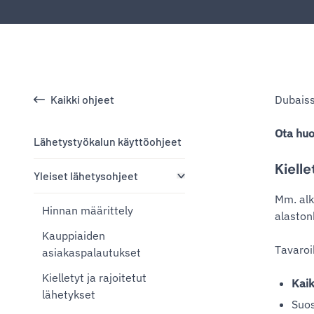
Kaikki ohjeet
Dubaiss
Ota huo
Lähetystyökalun käyttöohjeet
Kiell
Yleiset lähetysohjeet
Mm. alko
Hinnan määrittely
alaston
Kauppiaiden
Tavaroih
asiakaspalautukset
Kielletyt ja rajoitetut
Kaik
lähetykset
Suos