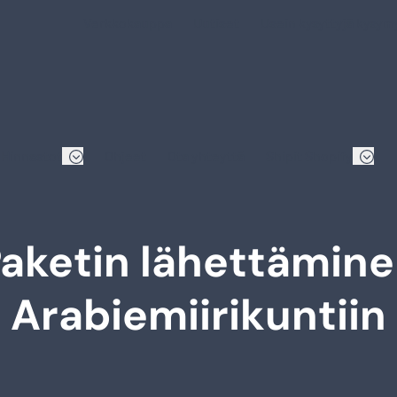
Verkkokauppa
Uutiset
Usein kysyttyjä kysym
Hinnastot
Ohjeet
Ota yhteyttä
Shipit Shopify
aketin lähettämin
Arabiemiirikuntiin