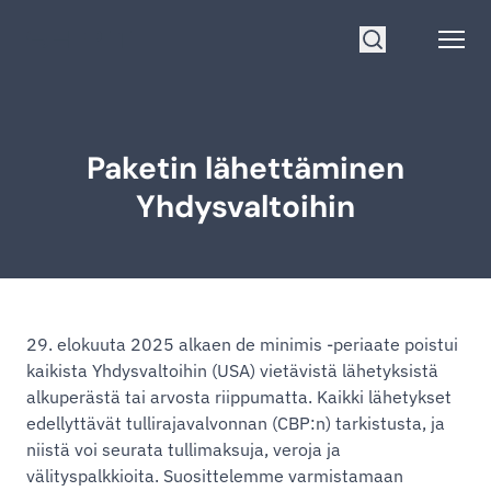
Siirry etusivulle
Open
Hae
Paketin lähettäminen
Yhdysvaltoihin
29. elokuuta 2025 alkaen de minimis -periaate poistui
kaikista Yhdysvaltoihin (USA) vietävistä lähetyksistä
alkuperästä tai arvosta riippumatta. Kaikki lähetykset
edellyttävät tullirajavalvonnan (CBP:n) tarkistusta, ja
niistä voi seurata tullimaksuja, veroja ja
välityspalkkioita. Suosittelemme varmistamaan