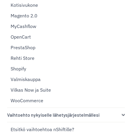
Kotisivukone
Magento 2.0
MyCashflow
OpenCart
PrestaShop
Rehti Store
Shopify
Valmiskauppa
Vilkas Now ja Suite
WooCommerce
Vaihtoehto nykyiselle lähetysjärjestelmällesi
Etsitkö vaihtoehtoa nShiftille?