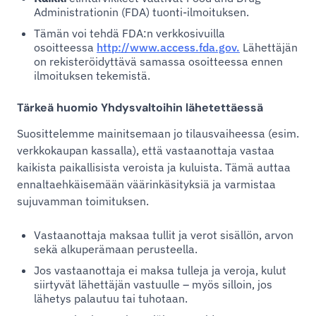
Administrationin (FDA) tuonti-ilmoituksen.
Tämän voi tehdä FDA:n verkkosivuilla
osoitteessa
http://www.access.fda.gov.
Lähettäjän
on rekisteröidyttävä samassa osoitteessa ennen
ilmoituksen tekemistä.
Tärkeä huomio Yhdysvaltoihin lähetettäessä
Suosittelemme mainitsemaan jo tilausvaiheessa (esim.
verkkokaupan kassalla), että vastaanottaja vastaa
kaikista paikallisista veroista ja kuluista. Tämä auttaa
ennaltaehkäisemään väärinkäsityksiä ja varmistaa
sujuvamman toimituksen.
Vastaanottaja maksaa tullit ja verot sisällön, arvon
sekä alkuperämaan perusteella.
Jos vastaanottaja ei maksa tulleja ja veroja, kulut
siirtyvät lähettäjän vastuulle – myös silloin, jos
lähetys palautuu tai tuhotaan.