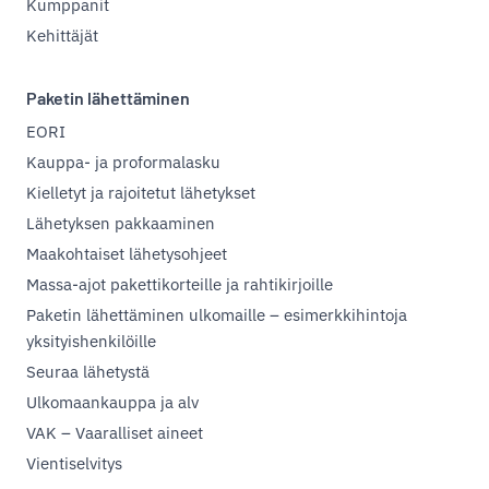
Kumppanit
Kehittäjät
Paketin lähettäminen
EORI
Kauppa- ja proformalasku
Kielletyt ja rajoitetut lähetykset
Lähetyksen pakkaaminen
Maakohtaiset lähetysohjeet
Massa-ajot pakettikorteille ja rahtikirjoille
Paketin lähettäminen ulkomaille – esimerkkihintoja
yksityishenkilöille
Seuraa lähetystä
Ulkomaankauppa ja alv
VAK – Vaaralliset aineet
Vientiselvitys