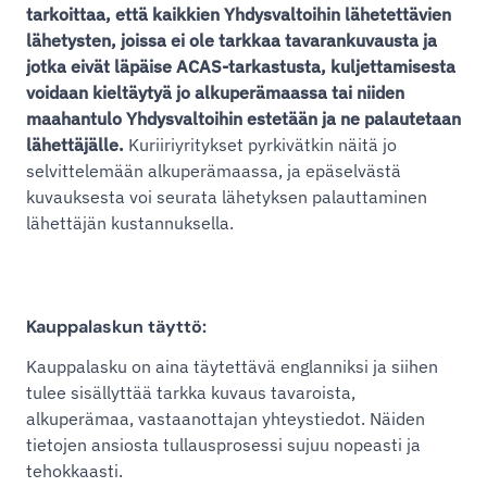
tarkoittaa, että kaikkien Yhdysvaltoihin lähetettävien
lähetysten, joissa ei ole tarkkaa tavarankuvausta ja
jotka eivät läpäise ACAS-tarkastusta, kuljettamisesta
voidaan kieltäytyä jo alkuperämaassa tai niiden
maahantulo Yhdysvaltoihin estetään ja ne palautetaan
lähettäjälle.
Kuriiriyritykset pyrkivätkin näitä jo
selvittelemään alkuperämaassa, ja epäselvästä
kuvauksesta voi seurata lähetyksen palauttaminen
lähettäjän kustannuksella.
Kauppalaskun täyttö:
Kauppalasku on aina täytettävä englanniksi ja siihen
tulee sisällyttää tarkka kuvaus tavaroista,
alkuperämaa, vastaanottajan yhteystiedot. Näiden
tietojen ansiosta tullausprosessi sujuu nopeasti ja
tehokkaasti.