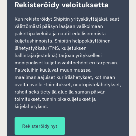
Rekisteröidy veloituksetta
Kun rekisteröidyt Shipitin yrityskäyttäjäksi, saat
välittömästi pääsyn laajaan valikoimaan
pakettipalveluita ja nautit edullisemmista
kuljetushinnoista. Shipitin helppokäyttöinen
lähetystyökalu (TMS, kuljetuksen
hallintajärjestelmä) tarjoaa yrityksellesi
monipuoliset kuljetusvaihtoehdot eri tarpeisiin.
Palveluihin kuuluvat muun muassa
maailmanlaajuiset kuriirilähetykset, kotimaan
ovelta ovelle -toimitukset, noutopistelähetykset,
rahdit sekä tietyillä alueilla saman päivän
toimitukset, tunnin pikakuljetukset ja
kirjelähetykset.
Rekisteröidy nyt