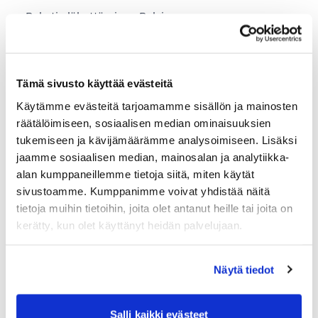
Paketin lähettäminen Belgiaan
Paketin lähettäminen Brasiliaan
Paketin lähettäminen Espanjaan
Tämä sivusto käyttää evästeitä
Paketin lähettäminen Etelä-Koreaan
Käytämme evästeitä tarjoamamme sisällön ja mainosten
Paketin lähettäminen Hong Kongiin
räätälöimiseen, sosiaalisen median ominaisuuksien
tukemiseen ja kävijämäärämme analysoimiseen. Lisäksi
Paketin lähettäminen Iso-Britanniaan
jaamme sosiaalisen median, mainosalan ja analytiikka-
Paketin lähettäminen Italiaan
alan kumppaneillemme tietoja siitä, miten käytät
sivustoamme. Kumppanimme voivat yhdistää näitä
Paketin lähettäminen Japaniin
tietoja muihin tietoihin, joita olet antanut heille tai joita on
Paketin lähettäminen Kiinaan
kerätty, kun olet käyttänyt heidän palvelujaan.
Paketin lähettäminen Macaoon (Macau)
Näytä tiedot
Paketin lähettäminen Maltalle
Paketin lähettäminen Norjaan
Salli kaikki evästeet