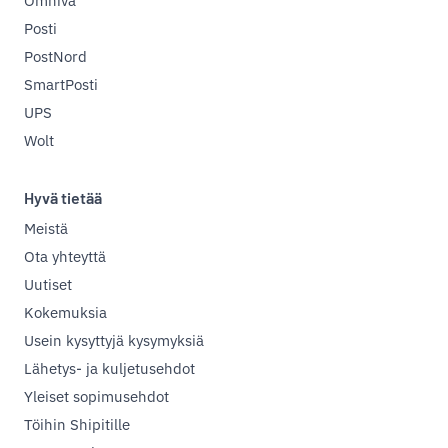
Omniva
Posti
PostNord
SmartPosti
UPS
Wolt
Hyvä tietää
Meistä
Ota yhteyttä
Uutiset
Kokemuksia
Usein kysyttyjä kysymyksiä
Lähetys- ja kuljetusehdot
Yleiset sopimusehdot
Töihin Shipitille