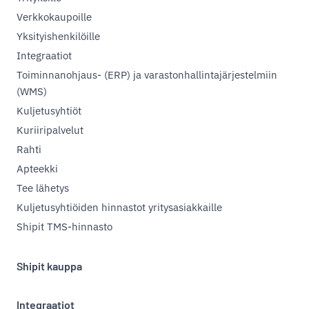
Verkkokaupoille
Yksityishenkilöille
Integraatiot
Toiminnanohjaus- (ERP) ja varastonhallintajärjestelmiin
(WMS)
Kuljetusyhtiöt
Kuriiripalvelut
Rahti
Apteekki
Tee lähetys
Kuljetusyhtiöiden hinnastot yritysasiakkaille
Shipit TMS-hinnasto
Shipit kauppa
Integraatiot