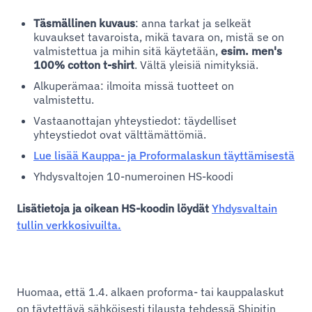
Täsmällinen kuvaus
: anna tarkat ja selkeät
kuvaukset tavaroista, mikä tavara on, mistä se on
valmistettua ja mihin sitä käytetään,
esim. men's
100% cotton t-shirt
. Vältä yleisiä nimityksiä.
Alkuperämaa: ilmoita missä tuotteet on
valmistettu.
Vastaanottajan yhteystiedot: täydelliset
yhteystiedot ovat välttämättömiä.
Lue lisää Kauppa- ja Proformalaskun täyttämisestä
Yhdysvaltojen 10-numeroinen HS-koodi
Lisätietoja ja oikean HS-koodin löydät
Yhdysvaltain
tullin verkkosivuilta.
Huomaa, että 1.4. alkaen proforma- tai kauppalaskut
on täytettävä sähköisesti tilausta tehdessä Shipitin