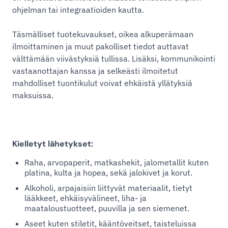
ohjelman tai integraatioiden kautta.
Täsmälliset tuotekuvaukset, oikea alkuperämaan
ilmoittaminen ja muut pakolliset tiedot auttavat
välttämään viivästyksiä tullissa. Lisäksi, kommunikointi
vastaanottajan kanssa ja selkeästi ilmoitetut
mahdolliset tuontikulut voivat ehkäistä yllätyksiä
maksuissa.
Kielletyt lähetykset:
Raha, arvopaperit, matkashekit, jalometallit kuten
platina, kulta ja hopea, sekä jalokivet ja korut.
Alkoholi, arpajaisiin liittyvät materiaalit, tietyt
lääkkeet, ehkäisyvälineet, liha- ja
maataloustuotteet, puuvilla ja sen siemenet.
Aseet kuten stiletit, kääntöveitset, taisteluissa