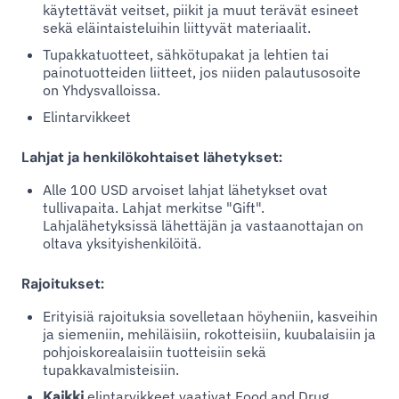
käytettävät veitset, piikit ja muut terävät esineet
sekä eläintaisteluihin liittyvät materiaalit.
Tupakkatuotteet, sähkötupakat ja lehtien tai
painotuotteiden liitteet, jos niiden palautusosoite
on Yhdysvalloissa.
Elintarvikkeet
Lahjat ja henkilökohtaiset lähetykset:
Alle 100 USD arvoiset lahjat lähetykset ovat
tullivapaita. Lahjat merkitse "Gift".
Lahjalähetyksissä lähettäjän ja vastaanottajan on
oltava yksityishenkilöitä.
Rajoitukset:
Erityisiä rajoituksia sovelletaan höyheniin, kasveihin
ja siemeniin, mehiläisiin, rokotteisiin, kuubalaisiin ja
pohjoiskorealaisiin tuotteisiin sekä
tupakkavalmisteisiin.
Kaikki
elintarvikkeet vaativat Food and Drug