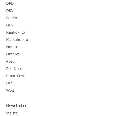
DPD
DSV
FedEx
GLS
Kaukokiito
Matkahuolto
Netlux
Omniva
Posti
PostNord
SmartPosti
UPS
Wolt
Hyvä tietää
Meistä