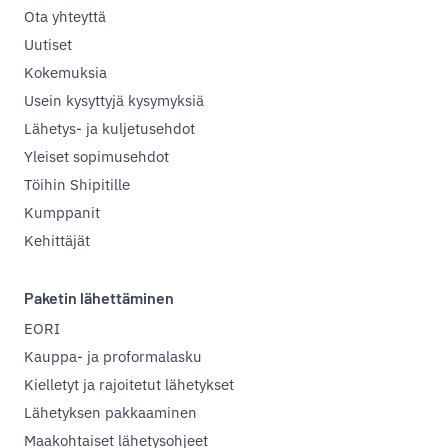
Ota yhteyttä
Uutiset
Kokemuksia
Usein kysyttyjä kysymyksiä
Lähetys- ja kuljetusehdot
Yleiset sopimusehdot
Töihin Shipitille
Kumppanit
Kehittäjät
Paketin lähettäminen
EORI
Kauppa- ja proformalasku
Kielletyt ja rajoitetut lähetykset
Lähetyksen pakkaaminen
Maakohtaiset lähetysohjeet