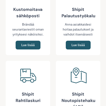
Kustomoitava
Shipit
sähköposti
Palautustyökalu
Brändää
Anna asiakkaidesi
seurantaviestit oman
hoitaa palautukset ja
yrityksesi näköisiksi.
vaihdot itsenäisesti
Lue lisää
Lue lisää
Shipit
Shipit
Rahtilaskuri
Noutopistehaku