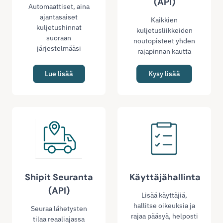
(API)
Automaattiset, aina
ajantasaiset
Kaikkien
kuljetushinnat
kuljetusliikkeiden
suoraan
noutopisteet yhden
järjestelmääsi
rajapinnan kautta
Lue lisää
Kysy lisää
Shipit Seuranta
Käyttäjähallinta
(API)
Lisää käyttäjiä,
hallitse oikeuksia ja
Seuraa lähetysten
rajaa pääsyä, helposti
tilaa reaaliajassa