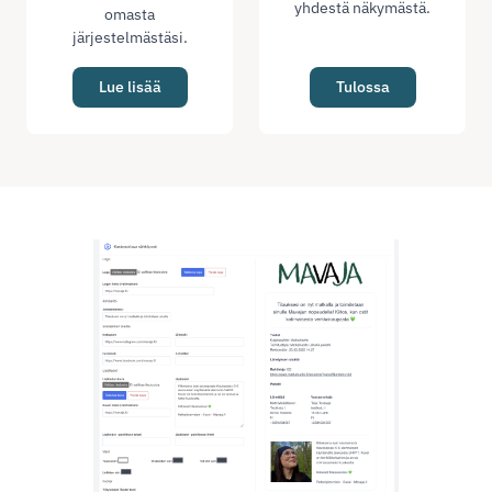
yhdestä näkymästä.
omasta
järjestelmästäsi.
Lue lisää
Tulossa