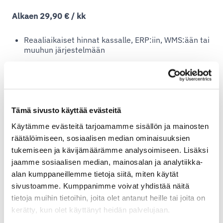
Alkaen 29,90 € / kk
Reaaliaikaiset hinnat kassalle, ERP:iin, WMS:ään tai
muuhun järjestelmään
Kattaa pakettipalvelut, kansainväliset
kuriiripalvelut ja rahtipalvelut
Hinnat päivittyvät automaattisesti — ei manuaalisia
kuukausipäivityksiä
Tämä sivusto käyttää evästeitä
Käytä omia sopimuksiasi tai Shipitin neuvottelemia
hintoja
Käytämme evästeitä tarjoamamme sisällön ja mainosten
räätälöimiseen, sosiaalisen median ominaisuuksien
Vertaile sopimushintoja toteutuneisiin laskuihin
tukemiseen ja kävijämäärämme analysoimiseen. Lisäksi
Saatavilla WooCommerce-, Finqu- ja Odoo-
jaamme sosiaalisen median, mainosalan ja analytiikka-
kauppiaille sekä avoimen rajapinnan kautta muihin
alan kumppaneillemme tietoja siitä, miten käytät
järjestelmiin
sivustoamme. Kumppanimme voivat yhdistää näitä
tietoja muihin tietoihin, joita olet antanut heille tai joita on
Lue lisää ja ota käyttöön
kerätty, kun olet käyttänyt heidän palvelujaan.