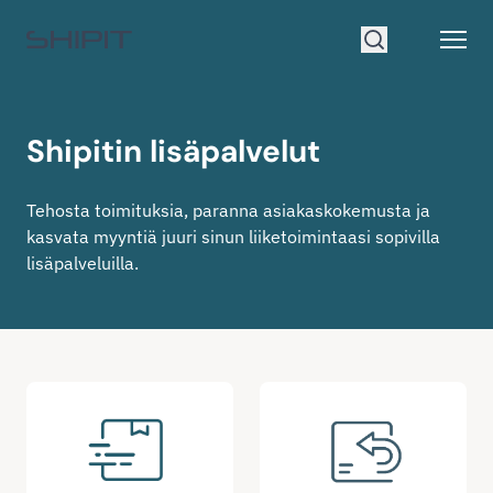
Siirry etusivulle
Open
Hae
Shipitin lisäpalvelut
Tehosta toimituksia, paranna asiakaskokemusta ja
kasvata myyntiä juuri sinun liiketoimintaasi sopivilla
lisäpalveluilla.