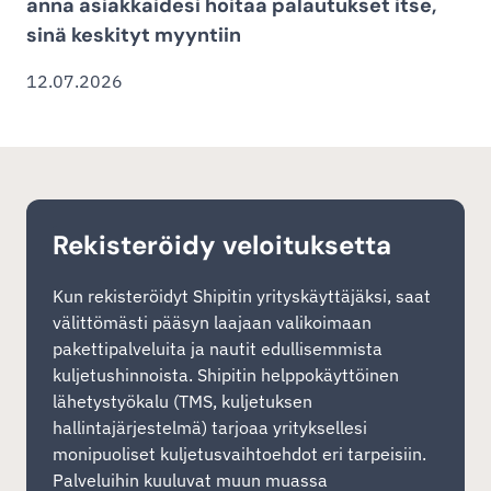
anna asiakkaidesi hoitaa palautukset itse,
sinä keskityt myyntiin
12.07.2026
Rekisteröidy veloituksetta
Kun rekisteröidyt Shipitin yrityskäyttäjäksi, saat
välittömästi pääsyn laajaan valikoimaan
pakettipalveluita ja nautit edullisemmista
kuljetushinnoista. Shipitin helppokäyttöinen
lähetystyökalu (TMS, kuljetuksen
hallintajärjestelmä) tarjoaa yrityksellesi
monipuoliset kuljetusvaihtoehdot eri tarpeisiin.
Palveluihin kuuluvat muun muassa