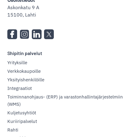
Osoitetiedot
Askonkatu 9 A
15100, Lahti
Shipitin palvelut
Yrityksille
Verkkokaupoille
Yksityishenkilöille
Integraatiot
Toiminnanohjaus- (ERP) ja varastonhallintajärjestelmiin
(WMS)
Kuljetusyhtiöt
Kuriiripalvelut
Rahti