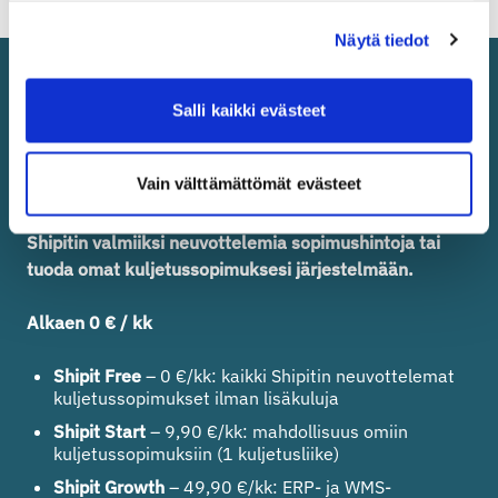
Näytä tiedot
Shipit TMS-hinnoittelu
Salli kaikki evästeet
Shipit tarjoaa läpinäkyvän ja skaalautuvan hinnoittelun
Vain välttämättömät evästeet
kuljetustenhallintaan, joka sopii niin pienille
verkkokaupoille kuin suurille yrityksille.
Voit käyttää
Shipitin valmiiksi neuvottelemia sopimushintoja tai
tuoda omat kuljetussopimuksesi järjestelmään.
Alkaen 0 € / kk
Shipit Free
– 0 €/kk: kaikki Shipitin neuvottelemat
kuljetussopimukset ilman lisäkuluja
Shipit Start
– 9,90 €/kk: mahdollisuus omiin
kuljetussopimuksiin (1 kuljetusliike)
Shipit Growth
– 49,90 €/kk: ERP- ja WMS-