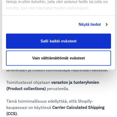
tietoja muihin tietoihin, joita olet antanut heille tai joita on
kerätty, kun olet käyttänyt heidän palvelujaan.
Näytä tiedot
Määritä toimitustapojen säännöt
Salli kaikki evästeet
Jotta toimitukset useista varastoista toimivat oikein,
jokaiselle toimitustavalle tulee määrittää säännöt
,
Vain välttämättömät evästeet
joiden avulla Shipit tietää, mistä varastosta tuotteet
lähetetään ja milloin toimitustapa näytetään kassalla.
Toimitustavat ohjataan
varaston ja tuoteryhmien
(Product collections)
perusteella.
Tämä toiminnallisuus edellyttää, että Shopify-
kaupassasi on käytössä
Carrier Calculated Shipping
(CCS)
.