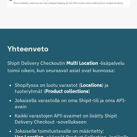
Yhteenveto
Shipit Delivery Checkoutin
Multi Location
-lisäpalvelu
toimii oikein, kun seuraavat asiat ovat kunnossa:
Shopifyssa on luotu varastot (
Locations
) ja
tuoteryhmät (
Product collections
)
Jokaisella varastolla on oma Shipit-tili ja oma API-
avain
Kaikki varastojen API-avaimet on lisätty Shipit
Delivery Checkout -sovellukseen
Jokaiselle toimitustavalle on määritetty:
Use Location
-säännöt Product Collection -logiikalla