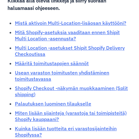
Klikkaa alla olevia linkkejä ja siirry suoraan
haluamaasi ohjeeseen.
Mistä aktivoin Multi-Location-lisäosan käyttööni?
Mitä Shopify-asetuksia vaaditaan ennen Shipit
Multi Location -asennusta?
Multi Location -asetukset Shipit Shopify Delivery
Checkoutissa
Määritä toimitustapojen säännöt
Usean varaston toimitusten yhdistäminen
toimitustavassa
Shopify Checkout -näkymän muokkaaminen (Split
shipping)
Palautuksen luominen tilaukselle
Miten lisään sijainteja (varastoja tai toimipisteitä)
Shopify kauppaani?
Kuinka lisään tuotteita eri varastosijainteihin
Shopifyssa?