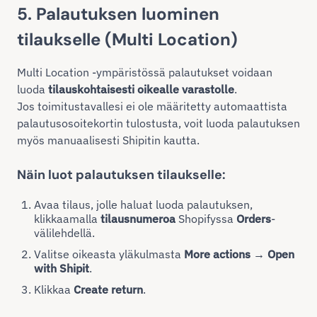
5. Palautuksen luominen
tilaukselle (Multi Location)
Multi Location -ympäristössä palautukset voidaan
luoda
tilauskohtaisesti oikealle varastolle
.
Jos toimitustavallesi ei ole määritetty automaattista
palautusosoitekortin tulostusta, voit luoda palautuksen
myös manuaalisesti Shipitin kautta.
Näin luot palautuksen tilaukselle:
Avaa tilaus, jolle haluat luoda palautuksen,
klikkaamalla
tilausnumeroa
Shopifyssa
Orders
-
välilehdellä.
Valitse oikeasta yläkulmasta
More actions → Open
with Shipit
.
Klikkaa
Create return
.