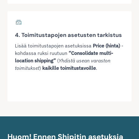
4. Toimitustapojen asetusten tarkistus
Lisää toimitustapojen asetuksissa
Price (hinta)
-
kohdassa ruksi ruutuun
“Consolidate multi-
location shipping”
(
Yhdistä usean varaston
toimitukset
)
kaikille toimitustavoille
.
Huom! Ennen Shipitin asetuksia