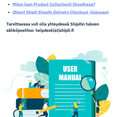
Miten luon Product Collectionit Shopifyssa?
Ohjeet Shipit Shopify Delivery Checkout -lisäosaan
Tarvittaessa voit olla yhteydessä Shipitin tukeen
sähköpostitse: helpdesk(at)shipit.fi