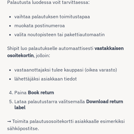
Palautusta luodessa voit tarvittaessa:
vaihtaa palautuksen toimitustapaa
muokata postinumeroa
valita noutopisteen tai pakettiautomaatin
Shipit luo palautukselle automaattisesti
vastakkaisen
osoitekortin
, jolloin:
vastaanottajaksi tulee kauppasi (oikea varasto)
lähettäjäksi asiakkaan tiedot
Paina
Book return
Lataa palautustarra valitsemalla
Download return
label
➞ Toimita palautusosoitekortti asiakkaalle esimerkiksi
sähköpostitse.