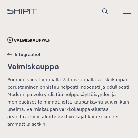
Siirry etusivulle
Open
Hae
Integraatiot
Valmiskauppa
Suomen suosituimmalla Valmiskaupalla verkkokaupan
perustaminen onnistuu helposti, nopeasti ja edullisesti.
Moderni palvelu yhdistää helppokäyttöisyyden ja
monipuoliset toiminnot, jotta kaupankäynti sujuisi kuin
unelma. Valmiskaupan verkkokauppa-alustaa
arvostavat niin aloittelevat yrittäjät kuin kokeneet
ammattilaisetkin.