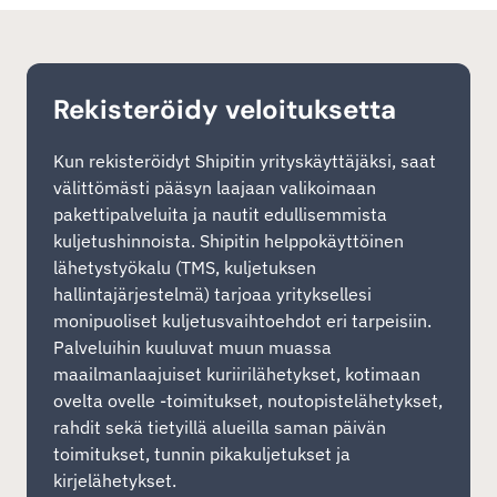
Rekisteröidy veloituksetta
Kun rekisteröidyt Shipitin yrityskäyttäjäksi, saat
välittömästi pääsyn laajaan valikoimaan
pakettipalveluita ja nautit edullisemmista
kuljetushinnoista. Shipitin helppokäyttöinen
lähetystyökalu (TMS, kuljetuksen
hallintajärjestelmä) tarjoaa yrityksellesi
monipuoliset kuljetusvaihtoehdot eri tarpeisiin.
Palveluihin kuuluvat muun muassa
maailmanlaajuiset kuriirilähetykset, kotimaan
ovelta ovelle -toimitukset, noutopistelähetykset,
rahdit sekä tietyillä alueilla saman päivän
toimitukset, tunnin pikakuljetukset ja
kirjelähetykset.