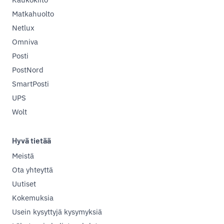
Matkahuolto
Netlux
Omniva
Posti
PostNord
SmartPosti
UPS
Wolt
Hyvä tietää
Meistä
Ota yhteyttä
Uutiset
Kokemuksia
Usein kysyttyjä kysymyksiä