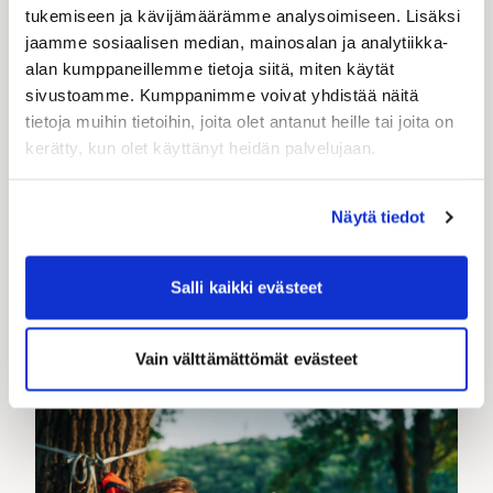
tukemiseen ja kävijämäärämme analysoimiseen. Lisäksi
jaamme sosiaalisen median, mainosalan ja analytiikka-
Puhelin
alan kumppaneillemme tietoja siitä, miten käytät
sivustoamme. Kumppanimme voivat yhdistää näitä
+358
tietoja muihin tietoihin, joita olet antanut heille tai joita on
kerätty, kun olet käyttänyt heidän palvelujaan.
Viesti
*
Näytä tiedot
Salli kaikki evästeet
Lähetä
Vain välttämättömät evästeet