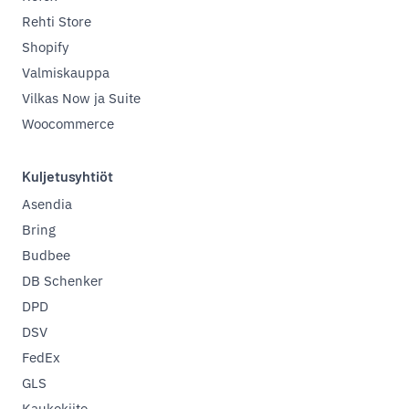
Rehti Store
Shopify
Valmiskauppa
Vilkas Now ja Suite
Woocommerce
Kuljetusyhtiöt
Asendia
Bring
Budbee
DB Schenker
DPD
DSV
FedEx
GLS
Kaukokiito