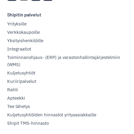
Shipitin palvelut
Yrityksille
Verkkokaupoille
Yksityishenkilöille
Integraatiot
Toiminnanohjaus- (ERP) ja varastonhallintajärjestelmiin
(WMS)
Kuljetusyhtiöt
Kuriiripalvelut
Rahti
Apteekki
Tee lähetys
Kuljetusyhtiöiden hinnastot yritysasiakkaille
Shipit TMS-hinnasto