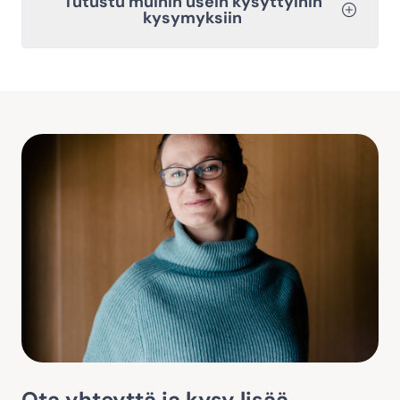
Tutustu muihin usein kysyttyihin
kysymyksiin
Ota yhteyttä ja kysy lisää