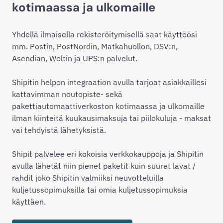
kotimaassa ja ulkomaille
Yhdellä ilmaisella rekisteröitymisellä saat käyttöösi
mm. Postin, PostNordin, Matkahuollon, DSV:n,
Asendian, Woltin ja UPS:n palvelut.
Shipitin helpon integraation avulla tarjoat asiakkaillesi
kattavimman noutopiste- sekä
pakettiautomaattiverkoston kotimaassa ja ulkomaille
ilman kiinteitä kuukausimaksuja tai piilokuluja - maksat
vai tehdyistä lähetyksistä.
Shipit palvelee eri kokoisia verkkokauppoja ja Shipitin
avulla lähetät niin pienet paketit kuin suuret lavat /
rahdit joko Shipitin valmiiksi neuvotteluilla
kuljetussopimuksilla tai omia kuljetussopimuksia
käyttäen.