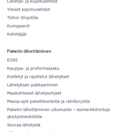
Lähetys- ja kuljetusehdot
Yleiset sopimusehdot
Töihin Shipitille
Kumppanit
Kehittäjät
Paketin lähettäminen
EORI
Kauppa- ja proformalasku
Kielletyt ja rajoitetut lähetykset
Lähetyksen pakkaaminen
Maakohtaiset lähetysohjeet
Massa-ajot pakettikorteille ja rahtikirjoille
Paketin lähettäminen ulkomaille – esimerkkihintoja
yksityishenkilöille
Seuraa lähetystä