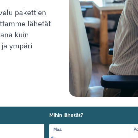
velu pakettien
uttamme lähetät
aana kuin
 ja ympäri
Mihin lähetät?
Maa
Po