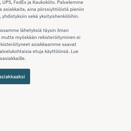
, UPS, FedEx ja Kaukokiito. Palvelemme
a asiakkaita, aina pörssiyhtiöistä pieniin
yhdistyksiin sekä yksityishenkilöihin.
lussamme lähetyksiä täysin ilman
, mutta myöskään rekisteröityminen ei
kisteröityneet asiakkaamme saavat
palvelukohtaisia etuja käyttöönsä. Lue
ysasiakkaille.
asiakkaaksi