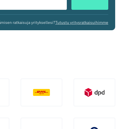
misen ratkaisuja yrityksellesi?
Tutustu yritysratkaisuihimme