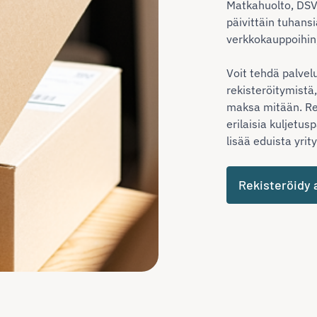
Matkahuolto, DSV
päivittäin tuhansi
verkkokauppoihin, 
Voit tehdä palve
rekisteröitymistä
maksa mitään. Re
erilaisia kuljetus
lisää eduista yrit
Rekisteröidy 