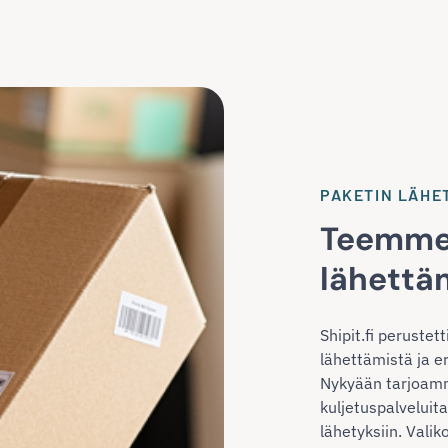
PAKETIN LÄHE
Teemme
lähettä
Shipit.fi peruste
lähettämistä ja e
Nykyään tarjoam
kuljetuspalvelui
lähetyksiin. Val