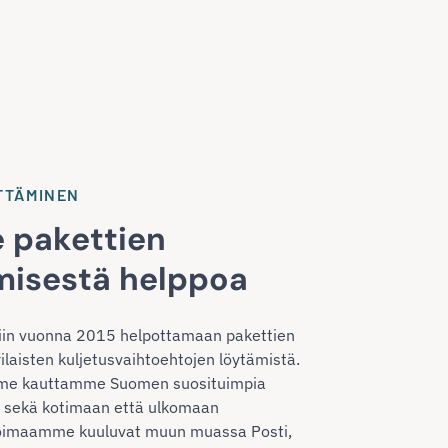
TTÄMINEN
 pakettien
misestä helppoa
ttiin vuonna 2015 helpottamaan pakettien
rilaisten kuljetusvaihtoehtojen löytämistä.
me kauttamme Suomen suosituimpia
ta sekä kotimaan että ulkomaan
ikoimaamme kuuluvat muun muassa Posti,