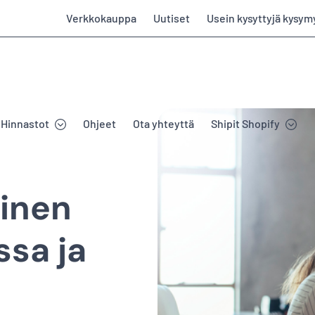
Verkkokauppa
Uutiset
Usein kysyttyjä kysym
Hinnastot
Ohjeet
Ota yhteyttä
Shipit Shopify
minen
ssa ja