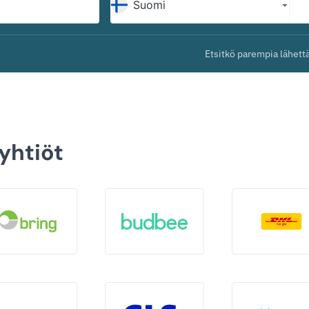
Etsitkö parempia lähettä
yhtiöt