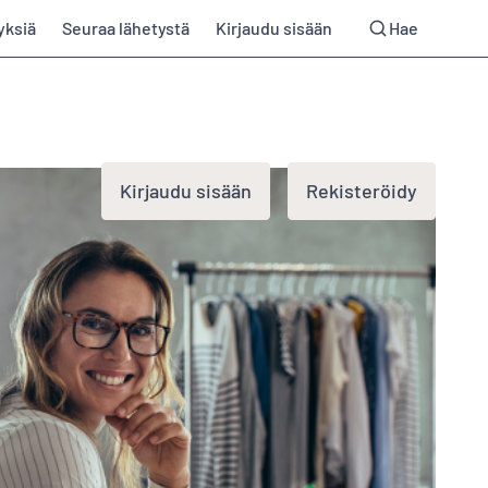
yksiä
Seuraa lähetystä
Kirjaudu sisään
Hae
Kirjaudu sisään
Rekisteröidy