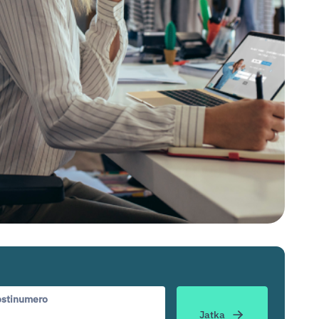
stinumero
Jatka