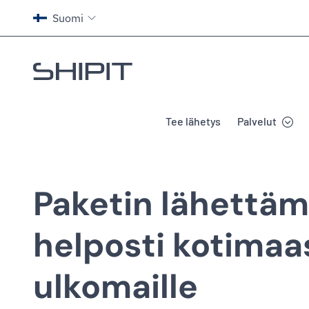
Suomi
Siirry etusivulle
Tee lähetys
Palvelut
Paketin lähettä
helposti kotimaa
ulkomaille