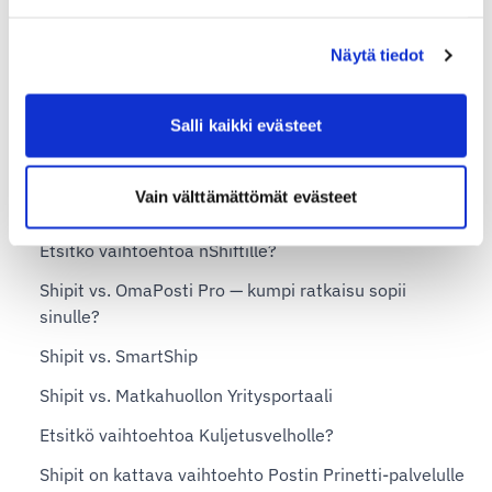
Shopify
Näytä tiedot
Valmiskauppa
Vilkas Now ja Suite
Salli kaikki evästeet
WooCommerce
Vaihtoehto nykyiselle lähetysjärjestelmällesi
Vain välttämättömät evästeet
Etsitkö vaihtoehtoa nShiftille?
Shipit vs. OmaPosti Pro — kumpi ratkaisu sopii
sinulle?
Shipit vs. SmartShip
Shipit vs. Matkahuollon Yritysportaali
Etsitkö vaihtoehtoa Kuljetusvelholle?
Shipit on kattava vaihtoehto Postin Prinetti-palvelulle