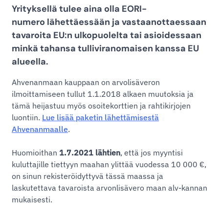
Yrityksellä tulee aina olla
EORI-
numero
lähettäessään ja vastaanottaessaan
tavaroita EU:n ulkopuolelta tai asioidessaan
minkä tahansa tulliviranomaisen kanssa EU
alueella.
Ahvenanmaan kauppaan on arvolisäveron
ilmoittamiseen tullut 1.1.2018 alkaen muutoksia ja
tämä heijastuu myös osoitekorttien ja rahtikirjojen
luontiin.
Lue lisää paketin lähettämisestä
Ahvenanmaalle
.
Huomioithan
1.7.2021 lähtien
, että jos myyntisi
kuluttajille tiettyyn maahan ylittää vuodessa 10 000 €,
on sinun rekisteröidyttyvä tässä maassa ja
laskutettava tavaroista arvonlisävero maan alv-kannan
mukaisesti.