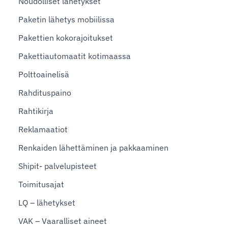
Noudolliset lähetykset
Paketin lähetys mobiilissa
Pakettien kokorajoitukset
Pakettiautomaatit kotimaassa
Polttoainelisä
Rahdituspaino
Rahtikirja
Reklamaatiot
Renkaiden lähettäminen ja pakkaaminen
Shipit- palvelupisteet
Toimitusajat
LQ – lähetykset
VAK – Vaaralliset aineet