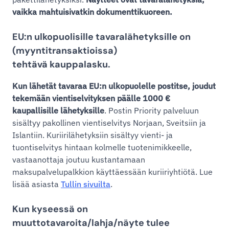
vaikka mahtuisivatkin dokumenttikuoreen.
EU:n ulkopuolisille tavaralähetyksille on
(myyntitransaktioissa)
tehtävä
kauppalasku
.
Kun lähetät tavaraa EU:n ulkopuolelle postitse, joudut
tekemään vientiselvityksen päälle 1000 €
kaupallisille lähetyksille
. Postin Priority palveluun
sisältyy pakollinen vientiselvitys Norjaan, Sveitsiin ja
Islantiin. Kuriirilähetyksiin sisältyy vienti- ja
tuontiselvitys hintaan kolmelle tuotenimikkeelle,
vastaanottaja joutuu kustantamaan
maksupalvelupalkkion käyttäessään kuriiriyhtiötä. Lue
lisää asiasta
Tullin sivuilta
.
Kun kyseessä on
muuttotavaroita/lahja/näyte tulee