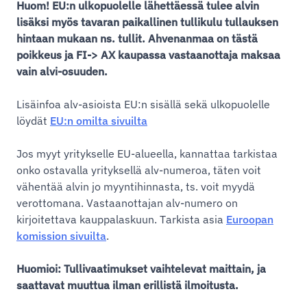
Huom! EU:n ulkopuolelle lähettäessä tulee alvin
lisäksi myös tavaran paikallinen tullikulu tullauksen
hintaan mukaan ns. tullit. Ahvenanmaa on tästä
poikkeus ja FI-> AX kaupassa vastaanottaja maksaa
vain alvi-osuuden.
Lisäinfoa alv-asioista EU:n sisällä sekä ulkopuolelle
löydät
EU:n omilta sivuilta
Jos myyt yritykselle EU-alueella, kannattaa tarkistaa
onko ostavalla yrityksellä alv-numeroa, täten voit
vähentää alvin jo myyntihinnasta, ts. voit myydä
verottomana. Vastaanottajan alv-numero on
kirjoitettava kauppalaskuun. Tarkista asia
Euroopan
komission sivuilta
.
Huomioi: Tullivaatimukset vaihtelevat maittain, ja
saattavat muuttua ilman erillistä ilmoitusta.