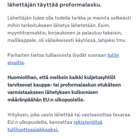
lähettäjän täyttää
proformalasku
.
Lähettäjän tulee olla todella tarkka ja mainita selkeästi
mihin tarkoitukseen lähetys lähetetään. Esim.
myyntitransaktio, korjaukseen ja palautuu takaisin,
mallikappale, oli väliaikaisesti käytössä, lahjaksi tmv.
Parhaiten tietoa tulliasioista löydät suoraan
tullin
sivuilta
.
Huomioithan, että melkein kaikki kuljetusyhtiöt
tarvitsevat
kauppa- tai proformalaskun
etukäteen
varmistaakseen lähetyksen kulkemisen
määränpäähän EU:n ulkopuolelle.
Yrityksen, joka usein lähettää tai vastaanottaa tavaraa
EU:n ulkopuolelta, kannattaa
rekisteröityä
tulliluottoasiakkaaksi.