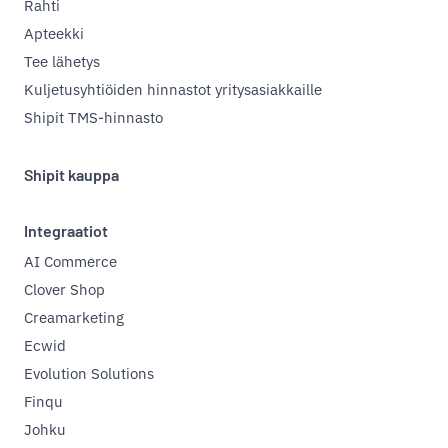
Rahti
Apteekki
Tee lähetys
Kuljetusyhtiöiden hinnastot yritysasiakkaille
Shipit TMS-hinnasto
Shipit kauppa
Integraatiot
AI Commerce
Clover Shop
Creamarketing
Ecwid
Evolution Solutions
Finqu
Johku