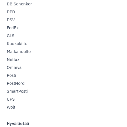
DB Schenker
DPD
DSV
FedEx
GLS
Kaukokiito
Matkahuolto
Netlux
Omniva
Posti
PostNord
SmartPosti
UPS
Wolt
Hyvä tietää