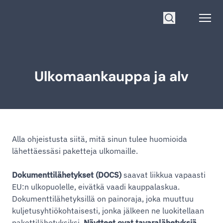
Siirry etusivulle
Open
Hae
Ulkomaankauppa ja alv
Alla ohjeistusta siitä, mitä sinun tulee huomioida
lähettäessäsi paketteja ulkomaille.
Dokumenttilähetykset (DOCS)
saavat liikkua vapaasti
EU:n ulkopuolelle, eivätkä vaadi kauppalaskua.
Dokumenttilähetyksillä on painoraja, joka muuttuu
kuljetusyhtiökohtaisesti, jonka jälkeen ne luokitellaan
pakettilähetyksiksi.
Näytteet ovat tavaralähetyksiä,