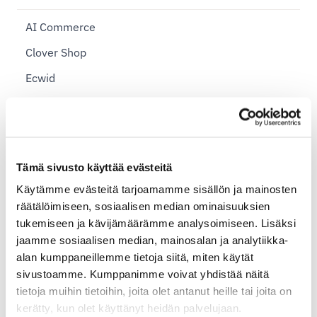
AI Commerce
Clover Shop
Ecwid
Evolution Solutions
Finqu
Johku
Tämä sivusto käyttää evästeitä
Kotisivukone
Käytämme evästeitä tarjoamamme sisällön ja mainosten
Magento 2.0
räätälöimiseen, sosiaalisen median ominaisuuksien
tukemiseen ja kävijämäärämme analysoimiseen. Lisäksi
MyCashflow
jaamme sosiaalisen median, mainosalan ja analytiikka-
OpenCart
alan kumppaneillemme tietoja siitä, miten käytät
sivustoamme. Kumppanimme voivat yhdistää näitä
PrestaShop
tietoja muihin tietoihin, joita olet antanut heille tai joita on
Rehti Store
kerätty, kun olet käyttänyt heidän palvelujaan.