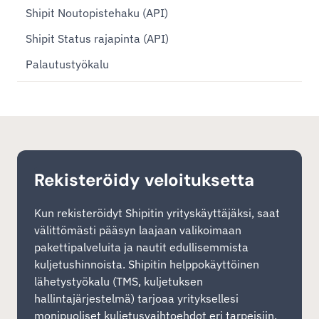
Shipit Noutopistehaku (API)
Shipit Status rajapinta (API)
Palautustyökalu
Rekisteröidy veloituksetta
Kun rekisteröidyt Shipitin yrityskäyttäjäksi, saat
välittömästi pääsyn laajaan valikoimaan
pakettipalveluita ja nautit edullisemmista
kuljetushinnoista. Shipitin helppokäyttöinen
lähetystyökalu (TMS, kuljetuksen
hallintajärjestelmä) tarjoaa yrityksellesi
monipuoliset kuljetusvaihtoehdot eri tarpeisiin.