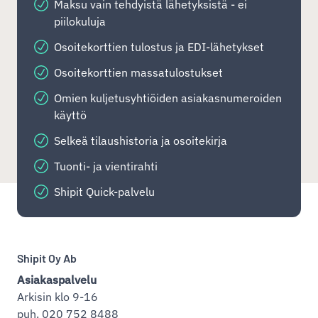
Maksu vain tehdyistä lähetyksistä - ei
piilokuluja
Osoitekorttien tulostus ja EDI-lähetykset
Osoitekorttien massatulostukset
Omien kuljetusyhtiöiden asiakasnumeroiden
käyttö
Selkeä tilaushistoria ja osoitekirja
Tuonti- ja vientirahti
Shipit Quick-palvelu
Shipit Oy Ab
Asiakaspalvelu
Arkisin klo 9-16
puh. 020 752 8488