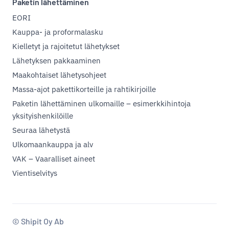
Paketin lähettäminen
EORI
Kauppa- ja proformalasku
Kielletyt ja rajoitetut lähetykset
Lähetyksen pakkaaminen
Maakohtaiset lähetysohjeet
Massa-ajot pakettikorteille ja rahtikirjoille
Paketin lähettäminen ulkomaille – esimerkkihintoja
yksityishenkilöille
Seuraa lähetystä
Ulkomaankauppa ja alv
VAK – Vaaralliset aineet
Vientiselvitys
© Shipit Oy Ab