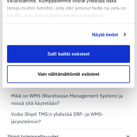
sivustoamme. Kumppanimme voivat yhdistää näitä
tietoja muihin tietoihin, joita olet antanut heille tai joita on
Shipit Delivery Checkout Shopify Plus -tasolla
kerätty, kun olet käyttänyt heidän palvelujaan.
Shipit TMS – kuljetustenhallintajärjestelmä
Näytä tiedot
Mikä on TMS (kuljetustenhallintajärjestelmä) ja
milloin sitä tarvitaan?
Salli kaikki evästeet
Tarjoaako Shipit joustavan TMS-ratkaisun eri
kokoisille yrityksille?
Vain välttämättömät evästeet
Mikä on ERP (Enterprise Resource Planning) ja missä
sitä käytetään?
Mikä on WMS (Warehouse Management System) ja
missä sitä käytetään?
Voiko Shipit TMS:n yhdistää ERP- ja WMS-
järjestelmiin?
Shipit toiminnallisuudet