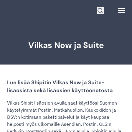
Siirry etusivulle
Open
Hae
Vilkas Now ja Suite
Lue lisää Shipitin Vilkas Now ja Suite-
lisäosista sekä lisäosien käyttöönotosta
Vilkas Shipit lisäosien avulla saat käyttöösi Suomen
käytetyimmät Postin, Matkahuollon, Kaukokiidon ja
DSV:n kotimaan pakettipalvelut ja käyt kauppaa
helposti myös ulkomaille Asendian, Postin, GLS:n,
FedExin, PostNordin sekä UPS:n avulla. Shipitin avulla