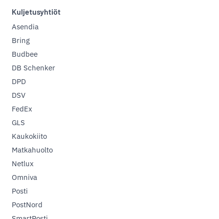
Kuljetusyhtiöt
Asendia
Bring
Budbee
DB Schenker
DPD
DSV
FedEx
GLS
Kaukokiito
Matkahuolto
Netlux
Omniva
Posti
PostNord
SmartPosti