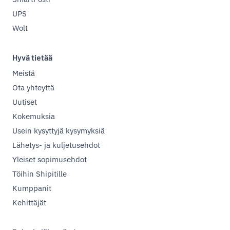
UPS
Wolt
Hyvä tietää
Meistä
Ota yhteyttä
Uutiset
Kokemuksia
Usein kysyttyjä kysymyksiä
Lähetys- ja kuljetusehdot
Yleiset sopimusehdot
Töihin Shipitille
Kumppanit
Kehittäjät