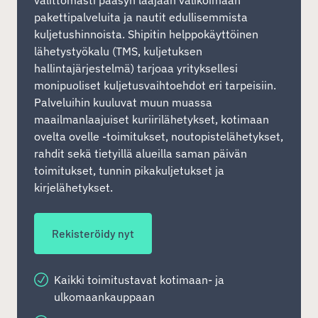
välittömästi pääsyn laajaan valikoimaan
pakettipalveluita ja nautit edullisemmista
kuljetushinnoista. Shipitin helppokäyttöinen
lähetystyökalu (TMS, kuljetuksen
hallintajärjestelmä) tarjoaa yrityksellesi
monipuoliset kuljetusvaihtoehdot eri tarpeisiin.
Palveluihin kuuluvat muun muassa
maailmanlaajuiset kuriirilähetykset, kotimaan
ovelta ovelle -toimitukset, noutopistelähetykset,
rahdit sekä tietyillä alueilla saman päivän
toimitukset, tunnin pikakuljetukset ja
kirjelähetykset.
Rekisteröidy nyt
Kaikki toimitustavat kotimaan- ja
ulkomaankauppaan