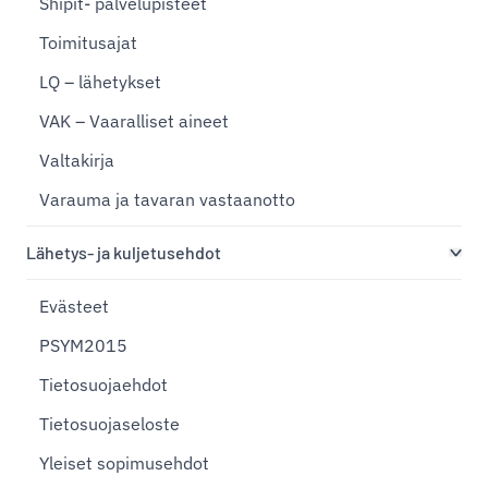
Shipit- palvelupisteet
Toimitusajat
LQ – lähetykset
VAK – Vaaralliset aineet
Valtakirja
Varauma ja tavaran vastaanotto
Lähetys- ja kuljetusehdot
Evästeet
PSYM2015
Tietosuojaehdot
Tietosuojaseloste
Yleiset sopimusehdot