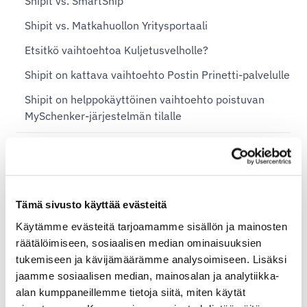
Shipit vs. SmartShip
Shipit vs. Matkahuollon Yritysportaali
Etsitkö vaihtoehtoa Kuljetusvelholle?
Shipit on kattava vaihtoehto Postin Prinetti-palvelulle
Shipit on helppokäyttöinen vaihtoehto poistuvan
MySchenker-järjestelmän tilalle
Shopify-planit ja Shipit Delivery Checkout
Shipit Delivery Checkout – yleiset asennusohjeet
Tämä sivusto käyttää evästeitä
Lisäpalvelut Shipit Delivery Checkoutiin
Käytämme evästeitä tarjoamamme sisällön ja mainosten
Shipit Delivery Checkout – asennuspalvelu
räätälöimiseen, sosiaalisen median ominaisuuksien
Shipit Delivery Checkout Shopify Basic -tasolla
tukemiseen ja kävijämäärämme analysoimiseen. Lisäksi
jaamme sosiaalisen median, mainosalan ja analytiikka-
Shipit Delivery Checkout Shopify Grow -tasolla
alan kumppaneillemme tietoja siitä, miten käytät
Shipit Delivery Checkout Shopify Advanced -tasolla