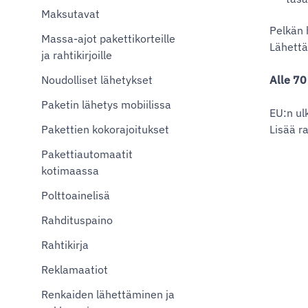
Maksutavat
Pelkän 
Massa-ajot pakettikorteille
Lähettä
ja rahtikirjoille
Noudolliset lähetykset
Alle 70
Paketin lähetys mobiilissa
EU:n ul
Pakettien kokorajoitukset
Lisää r
Pakettiautomaatit
kotimaassa
Polttoainelisä
Rahdituspaino
Rahtikirja
Reklamaatiot
Renkaiden lähettäminen ja