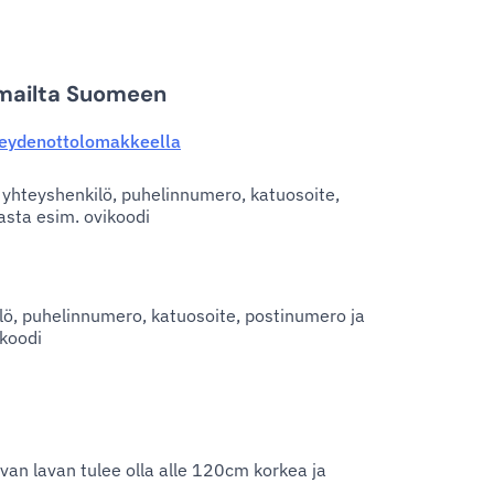
komailta Suomeen
eydenottolomakkeella
 yhteyshenkilö, puhelinnumero, katuosoite,
asta esim. ovikoodi
lö, puhelinnumero, katuosoite, postinumero ja
ikoodi
avan lavan tulee olla alle 120cm korkea ja