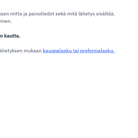
sen mitta ja painotiedot sekä mitä lähetys sisältää.
yinen.
in
kautta.
vä lähetyksen mukaan
kauppalasku tai proformalasku.