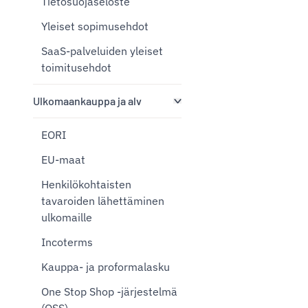
Tietosuojaseloste
Yleiset sopimusehdot
SaaS-palveluiden yleiset
toimitusehdot
Ulkomaankauppa ja alv
EORI
EU-maat
Henkilökohtaisten
tavaroiden lähettäminen
ulkomaille
Incoterms
Kauppa- ja proformalasku
One Stop Shop -järjestelmä