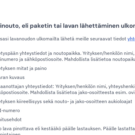
inouto, eli paketin tai lavan lähettäminen ul
sasi lavanoudon ulkomailta lähetä meille seuraavat tiedot
yht
tyspään yhteystiedot ja noutopaikka. Yrityksen/henkilön nimi,
inumero ja sähköpostiosoite. Mahdollista lisätietoa noutopaik
tyksen mitat ja paino
aran kuvaus
aanottajan yhteystiedot: Yrityksen/henkilön nimi, yhteyshenki
öpostiosoite. Mahdollista lisätietoa jako-osoitteesta esim. ov
tyksen kiireellisyys sekä nouto- ja jako-osoitteen aukioloajat
I-numero
itusehdot
 lava pinottava eli kestääkö päälle lastauksen. Päälle lastatt
pintainen.