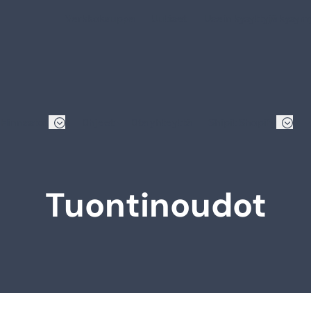
Verkkokauppa
Uutiset
Usein kysyttyjä kysym
Hinnastot
Ohjeet
Ota yhteyttä
Shipit Shopify
Tuontinoudot