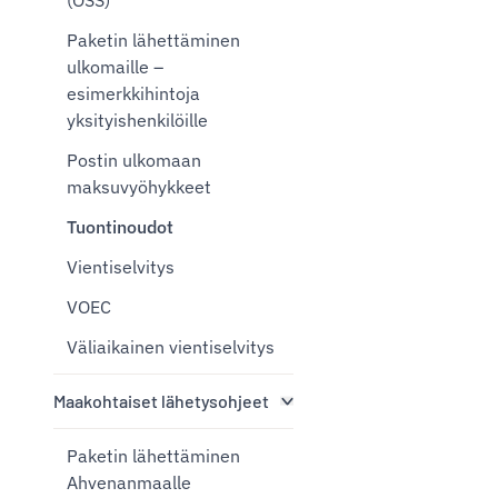
(OSS)
Paketin lähettäminen
ulkomaille –
esimerkkihintoja
yksityishenkilöille
Postin ulkomaan
maksuvyöhykkeet
Tuontinoudot
Vientiselvitys
VOEC
Väliaikainen vientiselvitys
Maakohtaiset lähetysohjeet
Paketin lähettäminen
Ahvenanmaalle