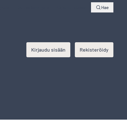
yksiä
Seuraa lähetystä
Kirjaudu sisään
Hae
Kirjaudu sisään
Rekisteröidy