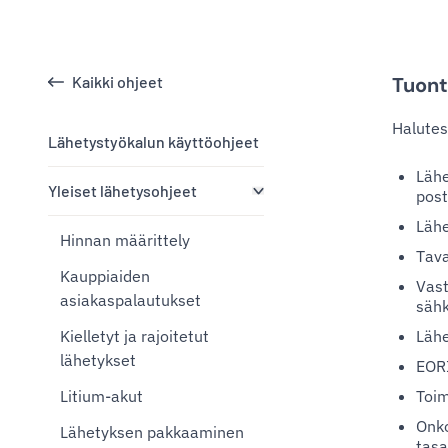
Kaikki ohjeet
Tuont
Halutes
Lähetystyökalun käyttöohjeet
Lähe
Yleiset lähetysohjeet
post
Lähe
Hinnan määrittely
Tav
Kauppiaiden
Vast
asiakaspalautukset
sähk
Kielletyt ja rajoitetut
Lähe
lähetykset
EOR
Litium-akut
Toim
Onko
Lähetyksen pakkaaminen
tasa