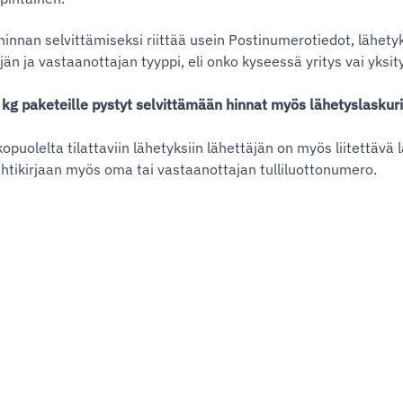
hinnan selvittämiseksi riittää usein Postinumerotiedot, lähetyk
jän ja vastaanottajan tyyppi, eli onko kyseessä yritys vai yksit
 kg paketeille pystyt selvittämään hinnat myös
lähetyslaskur
kopuolelta tilattaviin lähetyksiin lähettäjän on myös liitettä
ahtikirjaan myös oma tai vastaanottajan tulliluottonumero.