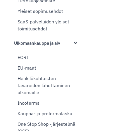
Tietosuojaseloste
Yleiset sopimusehdot
SaaS-palveluiden yleiset
toimitusehdot
Ulkomaankauppa ja alv
EORI
EU-maat
Henkilökohtaisten
tavaroiden lähettäminen
ulkomaille
Incoterms
Kauppa- ja proformalasku
One Stop Shop -järjestelmä