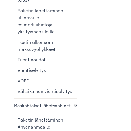
(OSS)
Paketin lähettäminen
ulkomaille –
esimerkkihintoja
yksityishenkilöille
Postin ulkomaan
maksuvyöhykkeet
Tuontinoudot
Vientiselvitys
VOEC
Väliaikainen vientiselvitys
Maakohtaiset lähetysohjeet
Paketin lähettäminen
Ahvenanmaalle