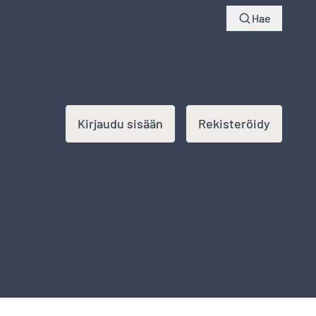
yksiä
Seuraa lähetystä
Kirjaudu sisään
Hae
Kirjaudu sisään
Rekisteröidy