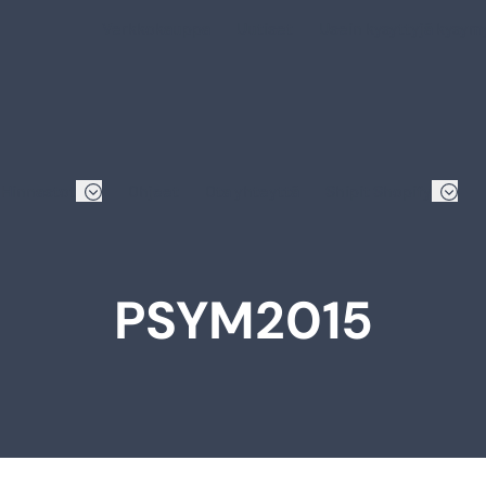
Verkkokauppa
Uutiset
Usein kysyttyjä kysym
Hinnastot
Ohjeet
Ota yhteyttä
Shipit Shopify
PSYM2015