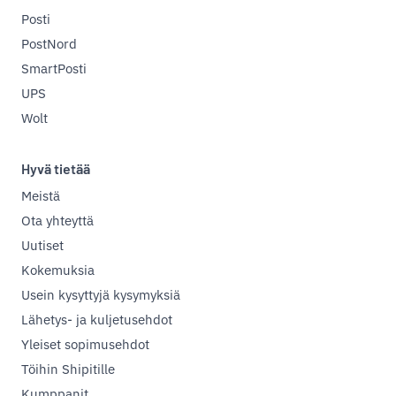
Posti
PostNord
SmartPosti
UPS
Wolt
Hyvä tietää
Meistä
Ota yhteyttä
Uutiset
Kokemuksia
Usein kysyttyjä kysymyksiä
Lähetys- ja kuljetusehdot
Yleiset sopimusehdot
Töihin Shipitille
Kumppanit