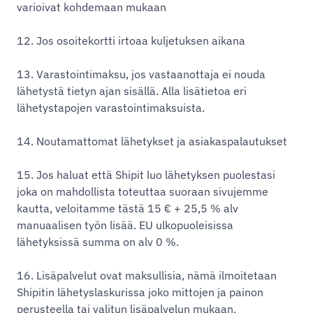
varioivat kohdemaan mukaan
12. Jos osoitekortti irtoaa kuljetuksen aikana
13. Varastointimaksu, jos vastaanottaja ei nouda
lähetystä tietyn ajan sisällä. Alla lisätietoa eri
lähetystapojen varastointimaksuista.
14. Noutamattomat lähetykset ja asiakaspalautukset
15. Jos haluat että Shipit luo lähetyksen puolestasi
joka on mahdollista toteuttaa suoraan sivujemme
kautta, veloitamme tästä 15 € + 25,5 % alv
manuaalisen työn lisää. EU ulkopuoleisissa
lähetyksissä summa on alv 0 %.
16. Lisäpalvelut ovat maksullisia, nämä ilmoitetaan
Shipitin lähetyslaskurissa joko mittojen ja painon
perusteella tai valitun lisäpalvelun mukaan.