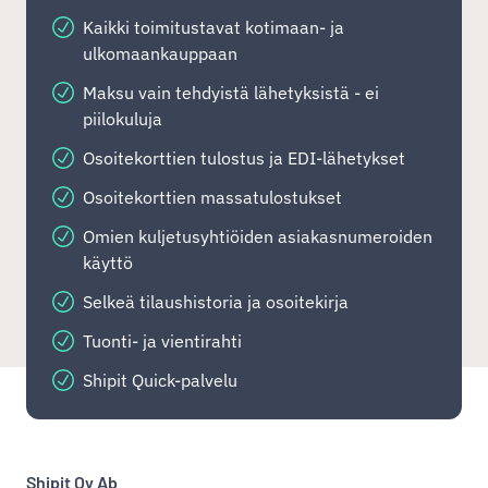
Kaikki toimitustavat kotimaan- ja
ulkomaankauppaan
Maksu vain tehdyistä lähetyksistä - ei
piilokuluja
Osoitekorttien tulostus ja EDI-lähetykset
Osoitekorttien massatulostukset
Omien kuljetusyhtiöiden asiakasnumeroiden
käyttö
Selkeä tilaushistoria ja osoitekirja
Tuonti- ja vientirahti
Shipit Quick-palvelu
Shipit Oy Ab