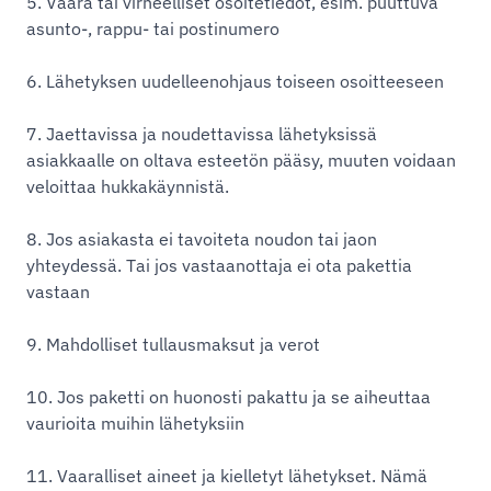
5. Väärä tai virheelliset osoitetiedot, esim. puuttuva
asunto-, rappu- tai postinumero
6. Lähetyksen uudelleenohjaus toiseen osoitteeseen
7. Jaettavissa ja noudettavissa lähetyksissä
asiakkaalle on oltava esteetön pääsy, muuten voidaan
veloittaa hukkakäynnistä.
8. Jos asiakasta ei tavoiteta noudon tai jaon
yhteydessä. Tai jos vastaanottaja ei ota pakettia
vastaan
9. Mahdolliset tullausmaksut ja verot
10. Jos paketti on huonosti pakattu ja se aiheuttaa
vaurioita muihin lähetyksiin
11. Vaaralliset aineet ja kielletyt lähetykset. Nämä