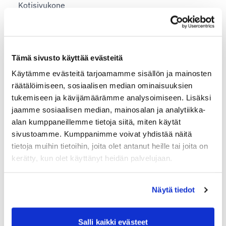
Kotisivukone
Magento 2.0
MyCashflow
Tämä sivusto käyttää evästeitä
OpenCart
Käytämme evästeitä tarjoamamme sisällön ja mainosten
PrestaShop
räätälöimiseen, sosiaalisen median ominaisuuksien
Rehti Store
tukemiseen ja kävijämäärämme analysoimiseen. Lisäksi
jaamme sosiaalisen median, mainosalan ja analytiikka-
Shopify
alan kumppaneillemme tietoja siitä, miten käytät
Valmiskauppa
sivustoamme. Kumppanimme voivat yhdistää näitä
tietoja muihin tietoihin, joita olet antanut heille tai joita on
Vilkas Now ja Suite
kerätty, kun olet käyttänyt heidän palvelujaan.
WooCommerce
Näytä tiedot
Vaihtoehto nykyiselle lähetysjärjestelmällesi
Etsitkö vaihtoehtoa nShiftille?
Salli kaikki evästeet