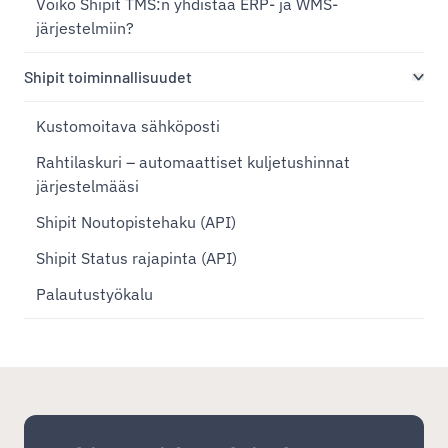
Voiko Shipit TMS:n yhdistää ERP- ja WMS-
järjestelmiin?
Shipit toiminnallisuudet
Kustomoitava sähköposti
Rahtilaskuri – automaattiset kuljetushinnat
järjestelmääsi
Shipit Noutopistehaku (API)
Shipit Status rajapinta (API)
Palautustyökalu