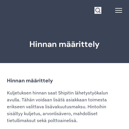
Siirry etusivulle
Open
Hae
Hinnan määrittely
Hinnan määrittely
Kuljetuksen hinnan saat Shipitin lähetystyökalun
avulla. Tähän voidaan lisätä asiakkaan toimesta
erikseen valittava lisävakuutusmaksu. Hintoihin
sisältyy kuljetus, arvonlisävero, mahdolliset
tietullimaksut sekä polttoainelisä.