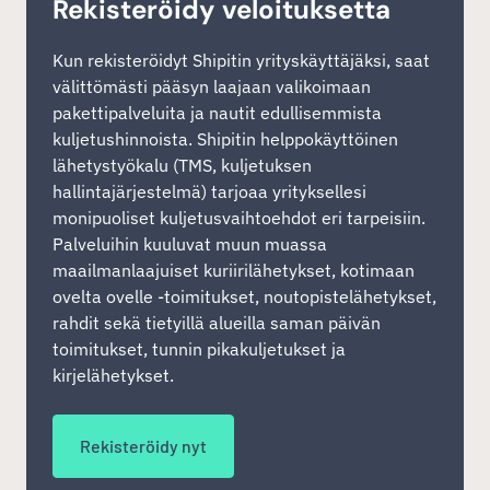
Rekisteröidy veloituksetta
Kun rekisteröidyt Shipitin yrityskäyttäjäksi, saat
välittömästi pääsyn laajaan valikoimaan
pakettipalveluita ja nautit edullisemmista
kuljetushinnoista. Shipitin helppokäyttöinen
lähetystyökalu (TMS, kuljetuksen
hallintajärjestelmä) tarjoaa yrityksellesi
monipuoliset kuljetusvaihtoehdot eri tarpeisiin.
Palveluihin kuuluvat muun muassa
maailmanlaajuiset kuriirilähetykset, kotimaan
ovelta ovelle -toimitukset, noutopistelähetykset,
rahdit sekä tietyillä alueilla saman päivän
toimitukset, tunnin pikakuljetukset ja
kirjelähetykset.
Rekisteröidy nyt