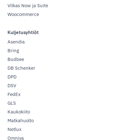
Vilkas Now ja Suite
Woocommerce
Kuljetusyhtiöt
Asendia
Bring
Budbee
DB Schenker
DPD
DSV
FedEx
GLS
Kaukokiito
Matkahuolto
Netlux
Omniva