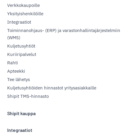
Verkkokaupoille
Yksityishenkilöille
Integraatiot
Toiminnanohjaus- (ERP) ja varastonhallintajärjestelmiin
(WMS)
Kuljetusyhtiöt
Kuriiripalvelut
Rahti
Apteekki
Tee lähetys
Kuljetusyhtiöiden hinnastot yritysasiakkaille
Shipit TMS-hinnasto
Shipit kauppa
Integraatiot