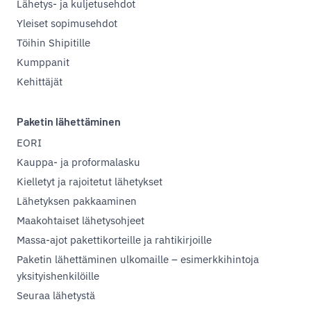
Lähetys- ja kuljetusehdot
Yleiset sopimusehdot
Töihin Shipitille
Kumppanit
Kehittäjät
Paketin lähettäminen
EORI
Kauppa- ja proformalasku
Kielletyt ja rajoitetut lähetykset
Lähetyksen pakkaaminen
Maakohtaiset lähetysohjeet
Massa-ajot pakettikorteille ja rahtikirjoille
Paketin lähettäminen ulkomaille – esimerkkihintoja
yksityishenkilöille
Seuraa lähetystä