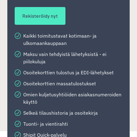
Rekisteröidy nyt
Kaikki toimitustavat kotimaan- ja
ulkomaankauppaan
Maksu vain tehdyistä lähetyksistä - ei
piilokuluja
Osoitekorttien tulostus ja EDI-lähetykset
Osoitekorttien massatulostukset
Omien kuljetusyhtiöiden asiakasnumeroiden
käyttö
Selkeä tilaushistoria ja osoitekirja
Tuonti- ja vientirahti
Shipit Quick-palvelu