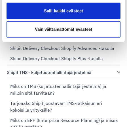
Lisäpalvelut Shipit Delivery Checkoutiin
Salli kaikki evästeet
Shipit Delivery Checkout – asennuspalvelu
Shipit Delivery Checkout Shopify Basic -tasolla
Vain välttämättömät evästeet
Shipit Delivery Checkout Shopify Grow -tasolla
Shipit Delivery Checkout Shopify Advanced -tasolla
Shipit Delivery Checkout Shopify Plus -tasolla
Shipit TMS – kuljetustenhallintajärjestelmä
Mikä on TMS (kuljetustenhallintajärjestelmä) ja
milloin sitä tarvitaan?
Tarjoaako Shipit joustavan TMS-ratkaisun eri
kokoisille yrityksille?
Mikä on ERP (Enterprise Resource Planning) ja missä