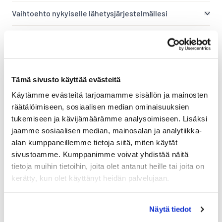
Vaihtoehto nykyiselle lähetysjärjestelmällesi
Etsitkö vaihtoehtoa nShiftille?
Shipit vs. OmaPosti Pro — kumpi ratkaisu sopii
sinulle?
Tämä sivusto käyttää evästeitä
Shipit vs. SmartShip
Käytämme evästeitä tarjoamamme sisällön ja mainosten
Shipit vs. Matkahuollon Yritysportaali
räätälöimiseen, sosiaalisen median ominaisuuksien
tukemiseen ja kävijämäärämme analysoimiseen. Lisäksi
Etsitkö vaihtoehtoa Kuljetusvelholle?
jaamme sosiaalisen median, mainosalan ja analytiikka-
Shipit on kattava vaihtoehto Postin Prinetti-palvelulle
alan kumppaneillemme tietoja siitä, miten käytät
sivustoamme. Kumppanimme voivat yhdistää näitä
Shipit on helppokäyttöinen vaihtoehto poistuvan
tietoja muihin tietoihin, joita olet antanut heille tai joita on
MySchenker-järjestelmän tilalle
kerätty, kun olet käyttänyt heidän palvelujaan.
Shopify-planit ja Shipit Delivery Checkout
Näytä tiedot
Shipit Delivery Checkout – yleiset asennusohjeet