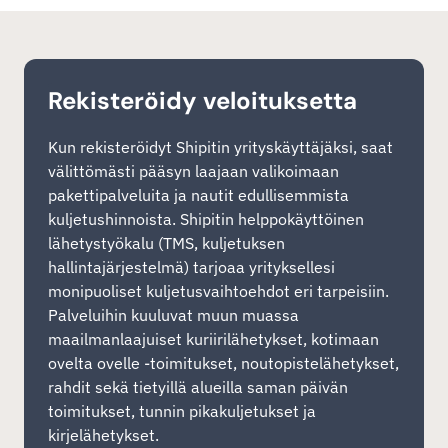
Rekisteröidy veloituksetta
Kun rekisteröidyt Shipitin yrityskäyttäjäksi, saat
välittömästi pääsyn laajaan valikoimaan
pakettipalveluita ja nautit edullisemmista
kuljetushinnoista. Shipitin helppokäyttöinen
lähetystyökalu (TMS, kuljetuksen
hallintajärjestelmä) tarjoaa yrityksellesi
monipuoliset kuljetusvaihtoehdot eri tarpeisiin.
Palveluihin kuuluvat muun muassa
maailmanlaajuiset kuriirilähetykset, kotimaan
ovelta ovelle -toimitukset, noutopistelähetykset,
rahdit sekä tietyillä alueilla saman päivän
toimitukset, tunnin pikakuljetukset ja
kirjelähetykset.