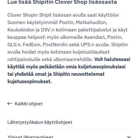
Lue lisää Shipitin Clover Shop lisäosasta
Clover Shopin Shipit lisäosan avulla saat käyttöösi
Suomen käytetyimmät Postin, Matkahuollon,
Kaukokiidon ja DSV:n kotimaan pakettipalvelut ja käyt
kauppaa helposti myös ulkomaille Asendian, Postin,
GLS:n, FedExin, PostNordin sekä UPS:n avulla. Shipitin
avulla hoidat myös kotimaan kuljetustilaukset
rahtipalveluille sekä ulkomaanrahdille.
Voit halutessasi
käyttää myös pelkästään omia kuljetussopimuksiasi
tai yhdistää omat ja Shipitin neuvottelemat
kujetussopimukset.
Kaikki ohjeet
Lähetystyökalun käyttöohjeet
Yleiset lähetysohjeet