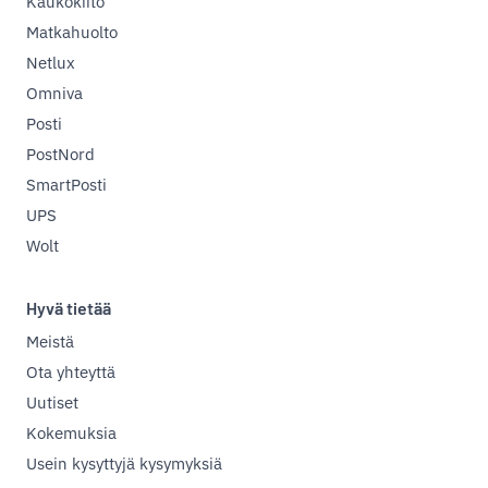
Kaukokiito
Matkahuolto
Netlux
Omniva
Posti
PostNord
SmartPosti
UPS
Wolt
Hyvä tietää
Meistä
Ota yhteyttä
Uutiset
Kokemuksia
Usein kysyttyjä kysymyksiä