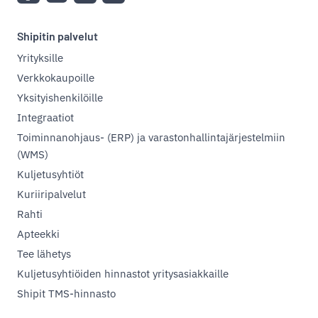
Shipitin palvelut
Yrityksille
Verkkokaupoille
Yksityishenkilöille
Integraatiot
Toiminnanohjaus- (ERP) ja varastonhallintajärjestelmiin
(WMS)
Kuljetusyhtiöt
Kuriiripalvelut
Rahti
Apteekki
Tee lähetys
Kuljetusyhtiöiden hinnastot yritysasiakkaille
Shipit TMS-hinnasto