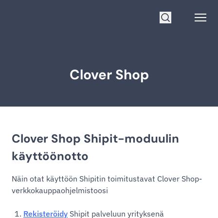
Siirry etusivulle
Open
Hae
Clover Shop
Clover Shop Shipit-moduulin
käyttöönotto
Näin otat käyttöön Shipitin toimitustavat Clover Shop-
verkkokauppaohjelmistoosi
Rekisteröidy
Shipit palveluun yrityksenä