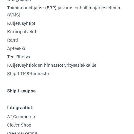
Toiminnanohjaus- (ERP) ja varastonhallintajärjestelmiin
(WMS)
Kuljetusyhtiöt
Kuriiripalvelut
Rahti
Apteekki
Tee lähetys
Kuljetusyhtiöiden hinnastot yritysasiakkaille
Shipit TMS-hinnasto
Shipit kauppa
Integraatiot
AI Commerce
Clover Shop
Creamarketing