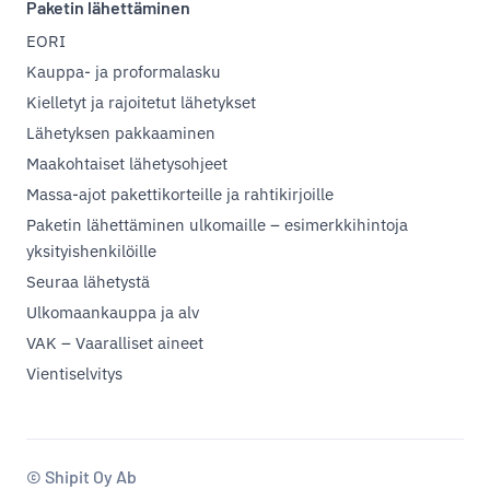
Paketin lähettäminen
EORI
Kauppa- ja proformalasku
Kielletyt ja rajoitetut lähetykset
Lähetyksen pakkaaminen
Maakohtaiset lähetysohjeet
Massa-ajot pakettikorteille ja rahtikirjoille
Paketin lähettäminen ulkomaille – esimerkkihintoja
yksityishenkilöille
Seuraa lähetystä
Ulkomaankauppa ja alv
VAK – Vaaralliset aineet
Vientiselvitys
© Shipit Oy Ab