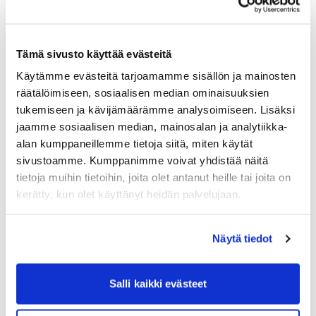
MyCashflow
OpenCart
Tämä sivusto käyttää evästeitä
PrestaShop
Käytämme evästeitä tarjoamamme sisällön ja mainosten
Rehti Store
räätälöimiseen, sosiaalisen median ominaisuuksien
Shopify
tukemiseen ja kävijämäärämme analysoimiseen. Lisäksi
jaamme sosiaalisen median, mainosalan ja analytiikka-
Valmiskauppa
alan kumppaneillemme tietoja siitä, miten käytät
Vilkas Now ja Suite
sivustoamme. Kumppanimme voivat yhdistää näitä
tietoja muihin tietoihin, joita olet antanut heille tai joita on
WooCommerce
kerätty, kun olet käyttänyt heidän palvelujaan.
Vaihtoehto nykyiselle lähetysjärjestelmällesi
Näytä tiedot
Etsitkö vaihtoehtoa nShiftille?
Shipit vs. OmaPosti Pro — kumpi ratkaisu sopii
Salli kaikki evästeet
sinulle?