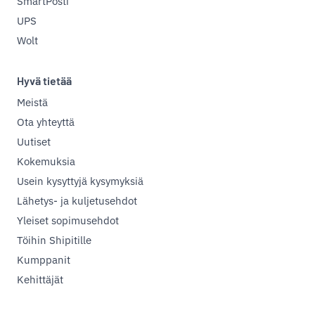
SmartPosti
UPS
Wolt
Hyvä tietää
Meistä
Ota yhteyttä
Uutiset
Kokemuksia
Usein kysyttyjä kysymyksiä
Lähetys- ja kuljetusehdot
Yleiset sopimusehdot
Töihin Shipitille
Kumppanit
Kehittäjät