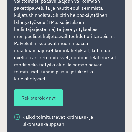
välittömästi pääsyn laajaan valikoimaan
pakettipalveluita ja nautit edullisemmista
kuljetushinnoista. Shipitin helppokäyttöinen
lähetystyökalu (TMS, kuljetuksen
hallintajärjestelmä) tarjoaa yrityksellesi
monipuoliset kuljetusvaihtoehdot eri tarpeisiin.
Palveluihin kuuluvat muun muassa
maailmanlaajuiset kuriirilähetykset, kotimaan
ovelta ovelle -toimitukset, noutopistelähetykset,
rahdit sekä tietyillä alueilla saman päivän
toimitukset, tunnin pikakuljetukset ja
kirjelähetykset.
Rekisteröidy nyt
Kaikki toimitustavat kotimaan- ja
ulkomaankauppaan