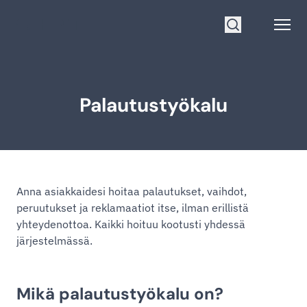
Siirry etusivulle
Open
Hae
Palautustyökalu
Anna asiakkaidesi hoitaa palautukset, vaihdot,
peruutukset ja reklamaatiot itse, ilman erillistä
yhteydenottoa. Kaikki hoituu kootusti yhdessä
järjestelmässä.
Mikä palautustyökalu on?