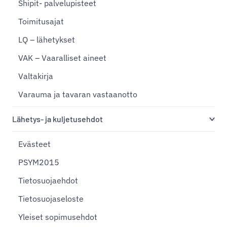
Shipit- palvelupisteet
Toimitusajat
LQ – lähetykset
VAK – Vaaralliset aineet
Valtakirja
Varauma ja tavaran vastaanotto
Lähetys- ja kuljetusehdot
Evästeet
PSYM2015
Tietosuojaehdot
Tietosuojaseloste
Yleiset sopimusehdot