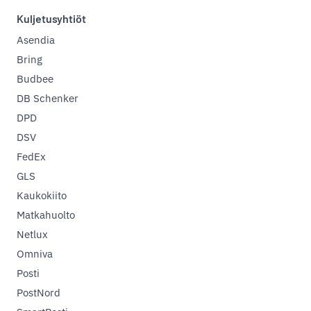
Kuljetusyhtiöt
Asendia
Bring
Budbee
DB Schenker
DPD
DSV
FedEx
GLS
Kaukokiito
Matkahuolto
Netlux
Omniva
Posti
PostNord