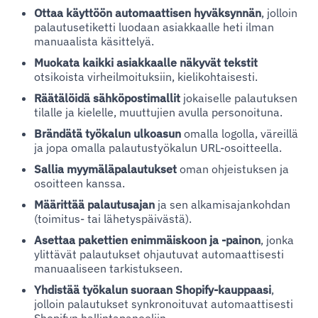
Ottaa käyttöön automaattisen hyväksynnän
, jolloin
palautusetiketti luodaan asiakkaalle heti ilman
manuaalista käsittelyä.
Muokata kaikki asiakkaalle näkyvät tekstit
otsikoista virheilmoituksiin, kielikohtaisesti.
Räätälöidä sähköpostimallit
jokaiselle palautuksen
tilalle ja kielelle, muuttujien avulla personoituna.
Brändätä työkalun ulkoasun
omalla logolla, väreillä
ja jopa omalla palautustyökalun URL-osoitteella.
Sallia myymäläpalautukset
oman ohjeistuksen ja
osoitteen kanssa.
Määrittää palautusajan
ja sen alkamisajankohdan
(toimitus- tai lähetyspäivästä).
Asettaa pakettien enimmäiskoon ja -painon
, jonka
ylittävät palautukset ohjautuvat automaattisesti
manuaaliseen tarkistukseen.
Yhdistää työkalun suoraan Shopify-kauppaasi
,
jolloin palautukset synkronoituvat automaattisesti