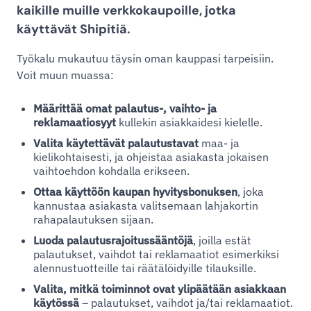
kaikille muille verkkokaupoille, jotka
käyttävät Shipitiä.
Työkalu mukautuu täysin oman kauppasi tarpeisiin.
Voit muun muassa:
Määrittää omat palautus-, vaihto- ja
reklamaatiosyyt
kullekin asiakkaidesi kielelle.
Valita käytettävät palautustavat
maa- ja
kielikohtaisesti, ja ohjeistaa asiakasta jokaisen
vaihtoehdon kohdalla erikseen.
Ottaa käyttöön kaupan hyvitysbonuksen
, joka
kannustaa asiakasta valitsemaan lahjakortin
rahapalautuksen sijaan.
Luoda palautusrajoitussääntöjä
, joilla estät
palautukset, vaihdot tai reklamaatiot esimerkiksi
alennustuotteille tai räätälöidyille tilauksille.
Valita, mitkä toiminnot ovat ylipäätään asiakkaan
käytössä
– palautukset, vaihdot ja/tai reklamaatiot.