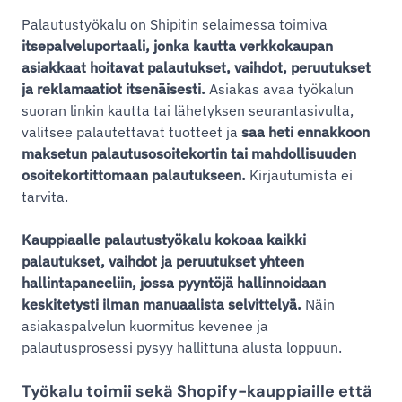
Palautustyökalu on Shipitin selaimessa toimiva
itsepalveluportaali, jonka kautta verkkokaupan
asiakkaat hoitavat palautukset, vaihdot, peruutukset
ja reklamaatiot itsenäisesti.
Asiakas avaa työkalun
suoran linkin kautta tai lähetyksen seurantasivulta,
valitsee palautettavat tuotteet ja
saa heti ennakkoon
maksetun palautusosoitekortin tai mahdollisuuden
osoitekortittomaan palautukseen.
Kirjautumista ei
tarvita.
Kauppiaalle palautustyökalu kokoaa kaikki
palautukset, vaihdot ja peruutukset yhteen
hallintapaneeliin, jossa pyyntöjä hallinnoidaan
keskitetysti ilman manuaalista selvittelyä.
Näin
asiakaspalvelun kuormitus kevenee ja
palautusprosessi pysyy hallittuna alusta loppuun.
Työkalu toimii sekä Shopify-kauppiaille että