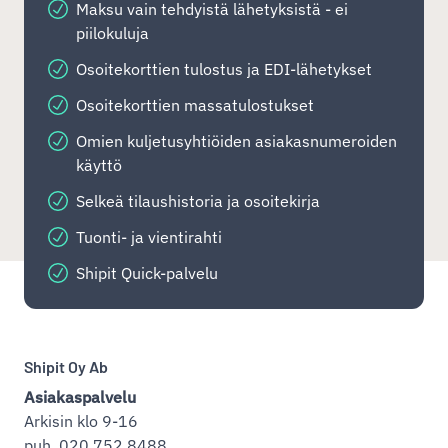
Maksu vain tehdyistä lähetyksistä - ei
piilokuluja
Osoitekorttien tulostus ja EDI-lähetykset
Osoitekorttien massatulostukset
Omien kuljetusyhtiöiden asiakasnumeroiden
käyttö
Selkeä tilaushistoria ja osoitekirja
Tuonti- ja vientirahti
Shipit Quick-palvelu
Shipit Oy Ab
Asiakaspalvelu
Arkisin klo 9-16
puh. 020 752 8488