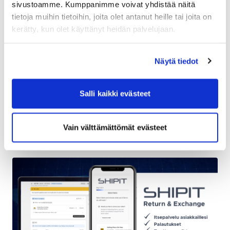
sivustoamme. Kumppanimme voivat yhdistää näitä
tietoja muihin tietoihin, joita olet antanut heille tai joita on
kerätty, kun olet käyttänyt heidän palvelujaan.
Näytä tiedot
Uutuus: Laatikkoehdotukset Shopify-
Salli kaikki evästeet
kaupassasi tekevät pakkaamisesta
entistäkin helpompaa
Vain välttämättömät evästeet
20.07.2026