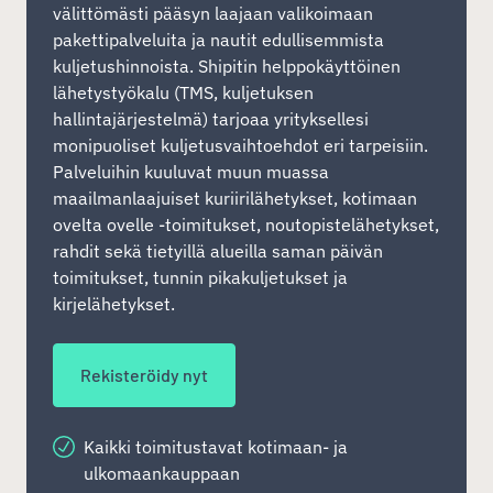
välittömästi pääsyn laajaan valikoimaan
pakettipalveluita ja nautit edullisemmista
kuljetushinnoista. Shipitin helppokäyttöinen
lähetystyökalu (TMS, kuljetuksen
hallintajärjestelmä) tarjoaa yrityksellesi
monipuoliset kuljetusvaihtoehdot eri tarpeisiin.
Palveluihin kuuluvat muun muassa
maailmanlaajuiset kuriirilähetykset, kotimaan
ovelta ovelle -toimitukset, noutopistelähetykset,
rahdit sekä tietyillä alueilla saman päivän
toimitukset, tunnin pikakuljetukset ja
kirjelähetykset.
Rekisteröidy nyt
Kaikki toimitustavat kotimaan- ja
ulkomaankauppaan