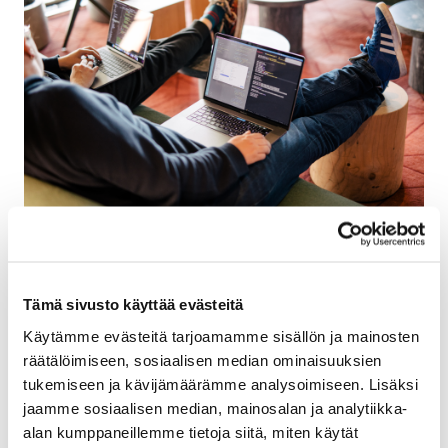
Haetaan Senioritason Full stack -kehittäjää
26.07.2026
Tämä sivusto käyttää evästeitä
Käytämme evästeitä tarjoamamme sisällön ja mainosten
räätälöimiseen, sosiaalisen median ominaisuuksien
tukemiseen ja kävijämäärämme analysoimiseen. Lisäksi
jaamme sosiaalisen median, mainosalan ja analytiikka-
alan kumppaneillemme tietoja siitä, miten käytät