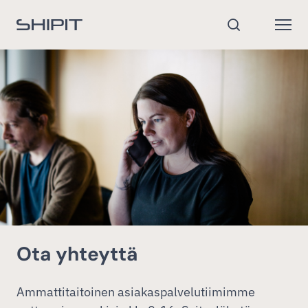
Siirry etusivulle
Open
Hae
Ota yhteyttä
Ammattitaitoinen asiakaspalvelutiimimme