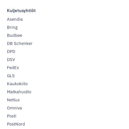
Kuljetusyhtiöt
Asendia
Bring
Budbee
DB Schenker
DPD
DSV
FedEx
GLS
Kaukokiito
Matkahuolto
Netlux
Omniva
Posti
PostNord