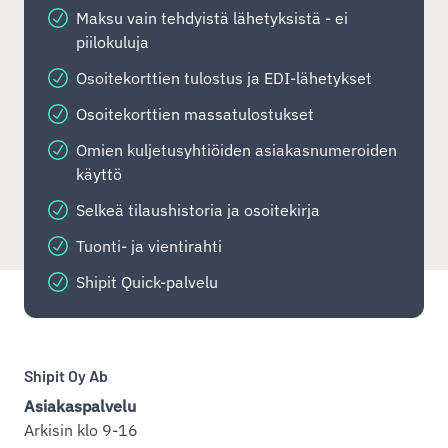
Maksu vain tehdyistä lähetyksistä - ei
piilokuluja
Osoitekorttien tulostus ja EDI-lähetykset
Osoitekorttien massatulostukset
Omien kuljetusyhtiöiden asiakasnumeroiden
käyttö
Selkeä tilaushistoria ja osoitekirja
Tuonti- ja vientirahti
Shipit Quick-palvelu
Shipit Oy Ab
Asiakaspalvelu
Arkisin klo 9-16