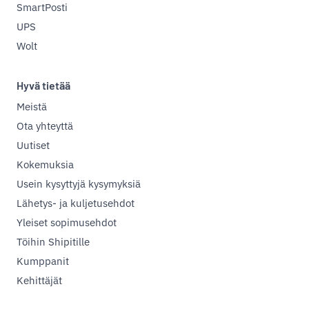
SmartPosti
UPS
Wolt
Hyvä tietää
Meistä
Ota yhteyttä
Uutiset
Kokemuksia
Usein kysyttyjä kysymyksiä
Lähetys- ja kuljetusehdot
Yleiset sopimusehdot
Töihin Shipitille
Kumppanit
Kehittäjät