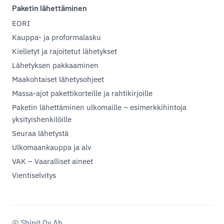
Paketin lähettäminen
EORI
Kauppa- ja proformalasku
Kielletyt ja rajoitetut lähetykset
Lähetyksen pakkaaminen
Maakohtaiset lähetysohjeet
Massa-ajot pakettikorteille ja rahtikirjoille
Paketin lähettäminen ulkomaille – esimerkkihintoja
yksityishenkilöille
Seuraa lähetystä
Ulkomaankauppa ja alv
VAK – Vaaralliset aineet
Vientiselvitys
© Shipit Oy Ab