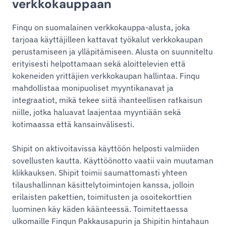
verkkokauppaan
Finqu on suomalainen verkkokauppa-alusta, joka
tarjoaa käyttäjilleen kattavat työkalut verkkokaupan
perustamiseen ja ylläpitämiseen. Alusta on suunniteltu
erityisesti helpottamaan sekä aloittelevien että
kokeneiden yrittäjien verkkokaupan hallintaa. Finqu
mahdollistaa monipuoliset myyntikanavat ja
integraatiot, mikä tekee siitä ihanteellisen ratkaisun
niille, jotka haluavat laajentaa myyntiään sekä
kotimaassa että kansainvälisesti.
Shipit on aktivoitavissa käyttöön helposti valmiiden
sovellusten kautta. Käyttöönotto vaatii vain muutaman
klikkauksen. Shipit toimii saumattomasti yhteen
tilaushallinnan käsittelytoimintojen kanssa, jolloin
erilaisten pakettien, toimitusten ja osoitekorttien
luominen käy käden käänteessä. Toimitettaessa
ulkomaille Finqun Pakkausapurin ja Shipitin hintahaun