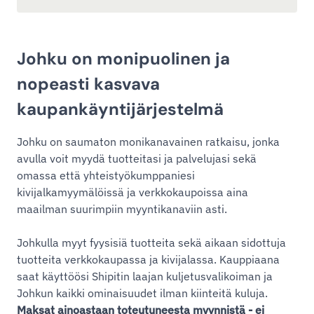
Johku on monipuolinen ja
nopeasti kasvava
kaupankäyntijärjestelmä
Johku on saumaton monikanavainen ratkaisu, jonka
avulla voit myydä tuotteitasi ja palvelujasi sekä
omassa että yhteistyökumppaniesi
kivijalkamyymälöissä ja verkkokaupoissa aina
maailman suurimpiin myyntikanaviin asti.
Johkulla myyt fyysisiä tuotteita sekä aikaan sidottuja
tuotteita verkkokaupassa ja kivijalassa. Kauppiaana
saat käyttöösi Shipitin laajan kuljetusvalikoiman ja
Johkun kaikki ominaisuudet ilman kiinteitä kuluja.
Maksat ainoastaan toteutuneesta myynnistä - ei