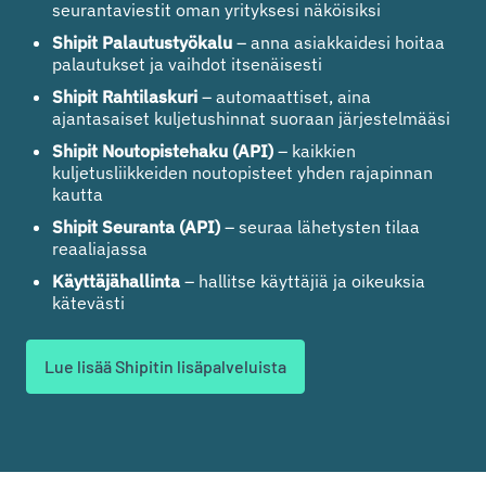
seurantaviestit oman yrityksesi näköisiksi
Shipit Palautustyökalu
– anna asiakkaidesi hoitaa
palautukset ja vaihdot itsenäisesti
Shipit Rahtilaskuri
– automaattiset, aina
ajantasaiset kuljetushinnat suoraan järjestelmääsi
Shipit Noutopistehaku (API)
– kaikkien
kuljetusliikkeiden noutopisteet yhden rajapinnan
kautta
Shipit Seuranta (API)
– seuraa lähetysten tilaa
reaaliajassa
Käyttäjähallinta
– hallitse käyttäjiä ja oikeuksia
kätevästi
Lue lisää Shipitin lisäpalveluista