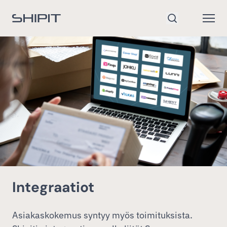
Siirry etusivulle
Open
Hae
Integraatiot
Asiakaskokemus syntyy myös toimituksista.