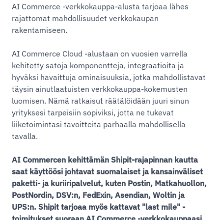
AI Commerce -verkkokauppa-alusta tarjoaa lähes
rajattomat mahdollisuudet verkkokaupan
rakentamiseen.
AI Commerce Cloud -alustaan on vuosien varrella
kehitetty satoja komponentteja, integraatioita ja
hyväksi havaittuja ominaisuuksia, jotka mahdollistavat
täysin ainutlaatuisten verkkokauppa-kokemusten
luomisen. Nämä ratkaisut räätälöidään juuri sinun
yrityksesi tarpeisiin sopiviksi, jotta ne tukevat
liiketoimintasi tavoitteita parhaalla mahdollisella
tavalla.
AI Commercen kehittämän Shipit-rajapinnan kautta
saat käyttöösi johtavat suomalaiset ja kansainväliset
paketti- ja kuriiripalvelut, kuten Postin, Matkahuollon,
PostNordin, DSV:n, FedExin, Asendian, Woltin ja
UPS:n. Shipit tarjoaa myös kattavat "last mile" -
toimitukset suoraan AI Commerce -verkkokauppaasi