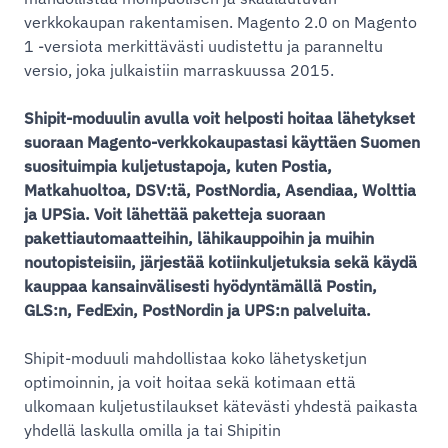
verkkokaupan rakentamisen. Magento 2.0 on Magento
1 -versiota merkittävästi uudistettu ja paranneltu
versio, joka julkaistiin marraskuussa 2015.
Shipit-moduulin avulla voit helposti hoitaa lähetykset
suoraan Magento-verkkokaupastasi käyttäen Suomen
suosituimpia kuljetustapoja, kuten Postia,
Matkahuoltoa, DSV:tä, PostNordia, Asendiaa, Wolttia
ja UPSia. Voit lähettää paketteja suoraan
pakettiautomaatteihin, lähikauppoihin ja muihin
noutopisteisiin, järjestää kotiinkuljetuksia sekä käydä
kauppaa kansainvälisesti hyödyntämällä Postin,
GLS:n, FedExin, PostNordin ja UPS:n palveluita.
Shipit-moduuli mahdollistaa koko lähetysketjun
optimoinnin, ja voit hoitaa sekä kotimaan että
ulkomaan kuljetustilaukset kätevästi yhdestä paikasta
yhdellä laskulla omilla ja tai Shipitin