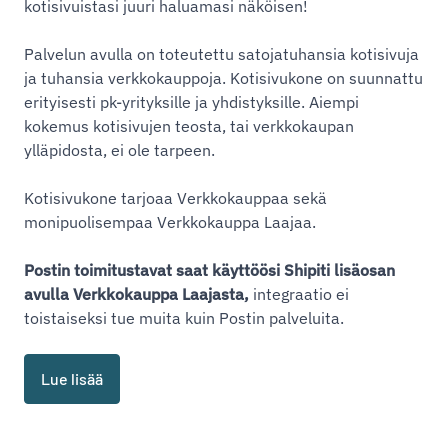
kotisivuistasi juuri haluamasi näköisen!
Palvelun avulla on toteutettu satojatuhansia kotisivuja
ja tuhansia verkkokauppoja. Kotisivukone on suunnattu
erityisesti pk-yrityksille ja yhdistyksille. Aiempi
kokemus kotisivujen teosta, tai verkkokaupan
ylläpidosta, ei ole tarpeen.
Kotisivukone tarjoaa Verkkokauppaa sekä
monipuolisempaa Verkkokauppa Laajaa.
Postin toimitustavat saat käyttöösi Shipiti lisäosan
avulla Verkkokauppa Laajasta,
integraatio ei
toistaiseksi tue muita kuin Postin palveluita.
Lue lisää