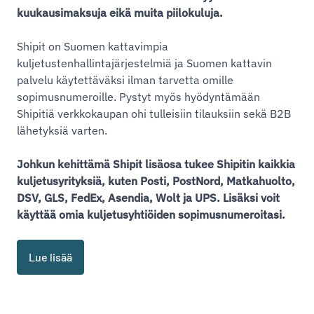
kuukausimaksuja eikä muita piilokuluja.
Shipit on Suomen kattavimpia
kuljetustenhallintajärjestelmiä ja Suomen kattavin
palvelu käytettäväksi ilman tarvetta omille
sopimusnumeroille. Pystyt myös hyödyntämään
Shipitiä verkkokaupan ohi tulleisiin tilauksiin sekä B2B
lähetyksiä varten.
Johkun kehittämä Shipit lisäosa tukee Shipitin kaikkia
kuljetusyrityksiä, kuten Posti, PostNord, Matkahuolto,
DSV, GLS, FedEx, Asendia, Wolt ja UPS. Lisäksi voit
käyttää omia kuljetusyhtiöiden sopimusnumeroitasi.
Lue lisää