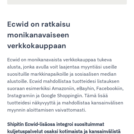
Ecwid on ratkaisu
monikanavaiseen
verkkokauppaan
Ecwid on monikanavaista verkkokauppaa tukeva
alusta, jonka avulla voit laajentaa myyntiäsi useille
suosituille markkinapaikoille ja sosiaalisen median
alustoille. Ecwid mahdollistaa tuotteidesi listauksen
suoraan esimerkiksi Amazoniin, eBayhin, Facebookiin,
Instagramiin ja Google Shoppingiin. Tämä lisää
tuotteidesi näkyvyyttä ja mahdollistaa kansainvälisen
myynnin aloittamisen vaivattomasti.
Shipitin Ecwid-lisäosa integroi suosituimmat
kuljetuspalvelut osaksi kotimaista ja kansainvälistä