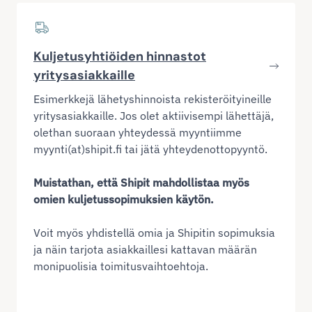
Kuljetusyhtiöiden hinnastot
yritysasiakkaille
Esimerkkejä lähetyshinnoista rekisteröityineille
yritysasiakkaille. Jos olet aktiivisempi lähettäjä,
olethan suoraan yhteydessä myyntiimme
myynti(at)shipit.fi tai jätä yhteydenottopyyntö.
Muistathan, että Shipit mahdollistaa myös
omien kuljetussopimuksien käytön.
Voit myös yhdistellä omia ja Shipitin sopimuksia
ja näin tarjota asiakkaillesi kattavan määrän
monipuolisia toimitusvaihtoehtoja.