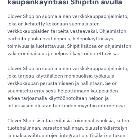
kaupankäyntiäsi Shipitin avulla
Clover Shop on suomalainen verkkokauppaohjelmisto,
joka on kehitetty kokonaan suomalaisten
verkkokauppiaiden tarpeita vastaavaksi. Ohjelmiston
parhaita puolia ovat nopeus, helppokäyttöisyys,
toimivuus ja luotettavuus. Shipit lisäosa on ohjelmiston
vakio-ominaisuus ja helposti käyttöönotettavissa.
Clover Shop on suomalainen verkkokauppaohjelmisto,
joka tarjoaa käyttäjilleen monipuolisia työkaluja
verkkokaupan perustamiseen ja hallintaan. Se on
suunniteltu erityisesti helpottamaan kauppiaiden
arkea tarjoamalla käyttöönotoltaan helpon ja
intuitiivisen alustan tuotteiden myyntiin internetissä.
Clover Shop sisältää erilaisia toiminnallisuuksia, kuten
tuotehallinnan, varastonhallinnan, tilaustenkäsittelyn
ja maksuvaihtoehtojen integraation. Lisäksi se tukee