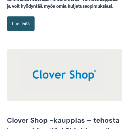
ja voit hyödyntää myös omia kuljetussopimuksiasi.
Lue lisää
Clover Shop -kauppias – tehosta