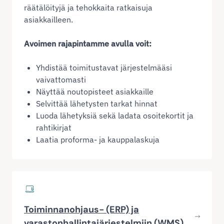
räätälöityjä ja tehokkaita ratkaisuja
asiakkailleen.
Avoimen rajapintamme avulla voit:
Yhdistää toimitustavat järjestelmääsi
vaivattomasti
Näyttää noutopisteet asiakkaille
Selvittää lähetysten tarkat hinnat
Luoda lähetyksiä sekä ladata osoitekortit ja
rahtikirjat
Laatia proforma- ja kauppalaskuja
Toiminnanohjaus- (ERP) ja
varastonhallintajärjestelmiin (WMS)