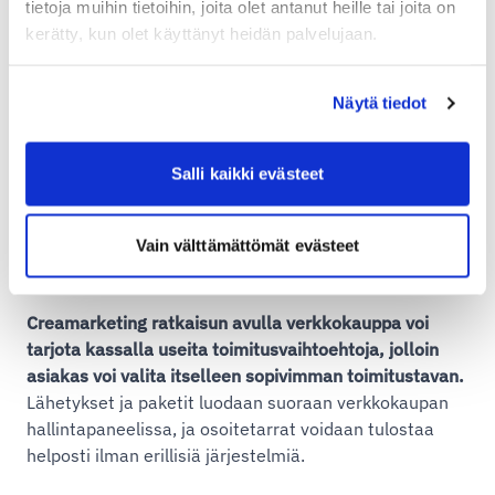
tietoja muihin tietoihin, joita olet antanut heille tai joita on
kerätty, kun olet käyttänyt heidän palvelujaan.
Creamarketingin Shipit-
Näytä tiedot
integraatio
Salli kaikki evästeet
Creamarketing
tarjoaa monipuolisia digitaalisia
palveluita ja erikoistuu nopeiden, optimoitujen
verkkosivustojen, verkkokauppojen ja erilaisten
Vain välttämättömät evästeet
varausjärjestelmien toteuttamiseen yrityksille.
Creamarketing ratkaisun avulla verkkokauppa voi
tarjota kassalla useita toimitusvaihtoehtoja, jolloin
asiakas voi valita itselleen sopivimman toimitustavan.
Lähetykset ja paketit luodaan suoraan verkkokaupan
hallintapaneelissa, ja osoitetarrat voidaan tulostaa
helposti ilman erillisiä järjestelmiä.