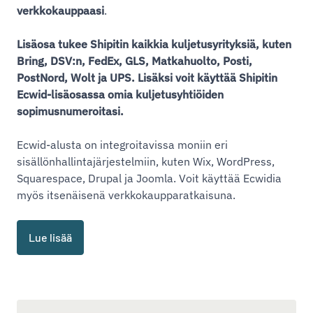
verkkokauppaasi
.
Lisäosa tukee Shipitin kaikkia kuljetusyrityksiä, kuten
Bring, DSV:n, FedEx, GLS, Matkahuolto, Posti,
PostNord, Wolt ja UPS. Lisäksi voit käyttää Shipitin
Ecwid-lisäosassa omia kuljetusyhtiöiden
sopimusnumeroitasi.
Ecwid-alusta on integroitavissa moniin eri
sisällönhallintajärjestelmiin, kuten Wix, WordPress,
Squarespace, Drupal ja Joomla. Voit käyttää Ecwidia
myös itsenäisenä verkkokaupparatkaisuna.
Lue lisää