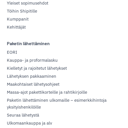
Yleiset sopimusehdot
Töihin Shipitille
Kumppanit
Kehittäjät
Paketin lähettäminen
EORI
Kauppa- ja proformalasku
Kielletyt ja rajoitetut lähetykset
Lähetyksen pakkaaminen
Maakohtaiset lähetysohjeet
Massa-ajot pakettikorteille ja rahtikirjoille
Paketin lähettäminen ulkomaille – esimerkkihintoja
yksityishenkilöille
Seuraa lähetystä
Ulkomaankauppa ja alv