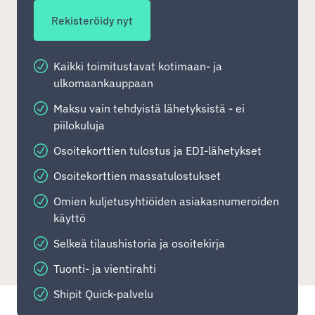
Rekisteröidy nyt
Kaikki toimitustavat kotimaan- ja
ulkomaankauppaan
Maksu vain tehdyistä lähetyksistä - ei
piilokuluja
Osoitekorttien tulostus ja EDI-lähetykset
Osoitekorttien massatulostukset
Omien kuljetusyhtiöiden asiakasnumeroiden
käyttö
Selkeä tilaushistoria ja osoitekirja
Tuonti- ja vientirahti
Shipit Quick-palvelu