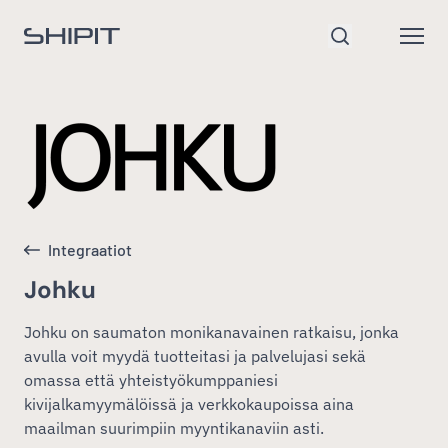
Siirry etusivulle
Open
Hae
Integraatiot
Johku
Johku on saumaton monikanavainen ratkaisu, jonka
avulla voit myydä tuotteitasi ja palvelujasi sekä
omassa että yhteistyökumppaniesi
kivijalkamyymälöissä ja verkkokaupoissa aina
maailman suurimpiin myyntikanaviin asti.