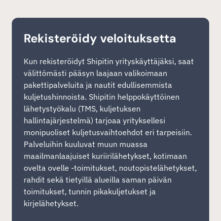
Rekisteröidy veloituksetta
Kun rekisteröidyt Shipitin yrityskäyttäjäksi, saat
välittömästi pääsyn laajaan valikoimaan
pakettipalveluita ja nautit edullisemmista
kuljetushinnoista. Shipitin helppokäyttöinen
lähetystyökalu (TMS, kuljetuksen
hallintajärjestelmä) tarjoaa yrityksellesi
monipuoliset kuljetusvaihtoehdot eri tarpeisiin.
Palveluihin kuuluvat muun muassa
maailmanlaajuiset kuriirilähetykset, kotimaan
ovelta ovelle -toimitukset, noutopistelähetykset,
rahdit sekä tietyillä alueilla saman päivän
toimitukset, tunnin pikakuljetukset ja
kirjelähetykset.