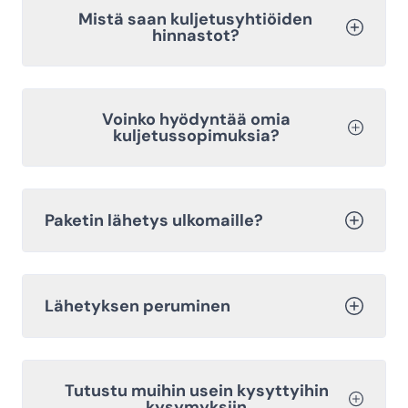
Mistä saan kuljetusyhtiöiden
hinnastot?
Voinko hyödyntää omia
kuljetussopimuksia?
Paketin lähetys ulkomaille?
Lähetyksen peruminen
Tutustu muihin usein kysyttyihin
kysymyksiin