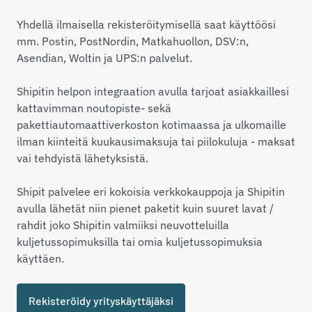
Yhdellä ilmaisella rekisteröitymisellä saat käyttöösi
mm. Postin, PostNordin, Matkahuollon, DSV:n,
Asendian, Woltin ja UPS:n palvelut.
Shipitin helpon integraation avulla tarjoat asiakkaillesi
kattavimman noutopiste- sekä
pakettiautomaattiverkoston kotimaassa ja ulkomaille
ilman kiinteitä kuukausimaksuja tai piilokuluja - maksat
vai tehdyistä lähetyksistä.
Shipit palvelee eri kokoisia verkkokauppoja ja Shipitin
avulla lähetät niin pienet paketit kuin suuret lavat /
rahdit joko Shipitin valmiiksi neuvotteluilla
kuljetussopimuksilla tai omia kuljetussopimuksia
käyttäen.
Rekisteröidy yrityskäyttäjäksi