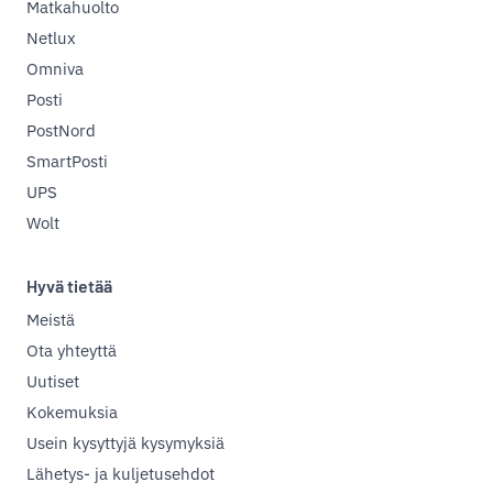
Matkahuolto
Netlux
Omniva
Posti
PostNord
SmartPosti
UPS
Wolt
Hyvä tietää
Meistä
Ota yhteyttä
Uutiset
Kokemuksia
Usein kysyttyjä kysymyksiä
Lähetys- ja kuljetusehdot