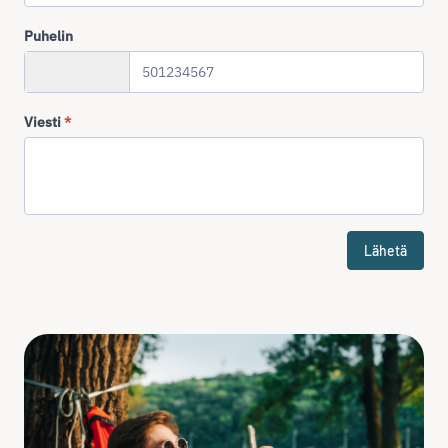
Puhelin
+358
Viesti
*
Lähetä