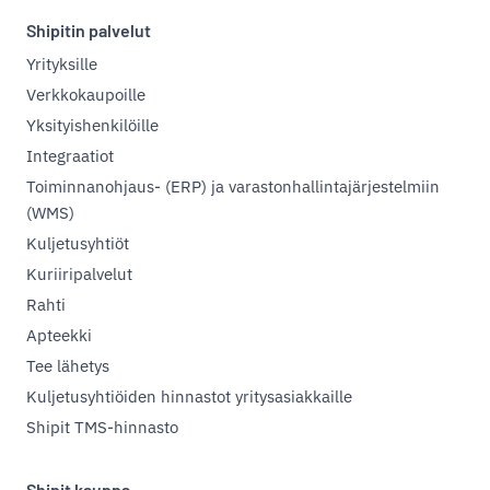
Shipitin palvelut
Yrityksille
Verkkokaupoille
Yksityishenkilöille
Integraatiot
Toiminnanohjaus- (ERP) ja varastonhallintajärjestelmiin
(WMS)
Kuljetusyhtiöt
Kuriiripalvelut
Rahti
Apteekki
Tee lähetys
Kuljetusyhtiöiden hinnastot yritysasiakkaille
Shipit TMS-hinnasto
Shipit kauppa