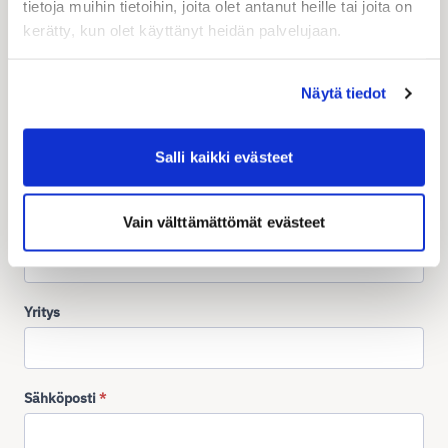
tietoja muihin tietoihin, joita olet antanut heille tai joita on
kattavista toimitustavoista
kerätty, kun olet käyttänyt heidän palvelujaan.
verkkokauppaasi!
Näytä tiedot
Ota yhteyttä asiakaspalveluumme! Palvelumme arkisin
klo 9-16 ja vastaamme sinulle viimeistään seuraavana
työpäivänä.
Salli kaikki evästeet
Vain välttämättömät evästeet
Nimi
*
Yritys
Sähköposti
*