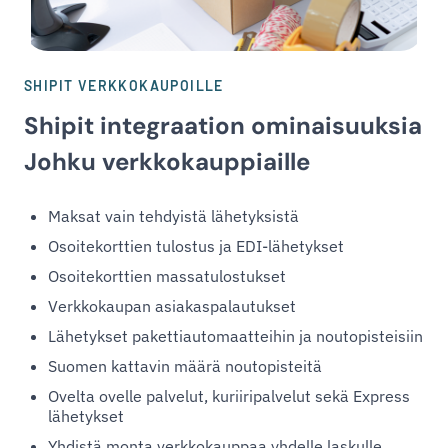
SHIPIT VERKKOKAUPOILLE
Shipit integraation ominaisuuksia
Johku verkkokauppiaille
Maksat vain tehdyistä lähetyksistä
Osoitekorttien tulostus ja EDI-lähetykset
Osoitekorttien massatulostukset
Verkkokaupan asiakaspalautukset
Lähetykset pakettiautomaatteihin ja noutopisteisiin
Suomen kattavin määrä noutopisteitä
Ovelta ovelle palvelut, kuriiripalvelut sekä Express
lähetykset
Yhdistä monta verkkokauppaa yhdelle laskulle