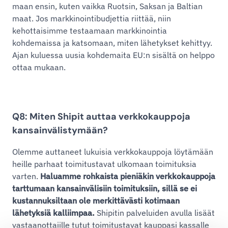
maan ensin, kuten vaikka Ruotsin, Saksan ja Baltian
maat. Jos markkinointibudjettia riittää, niin
kehottaisimme testaamaan markkinointia
kohdemaissa ja katsomaan, miten lähetykset kehittyy.
Ajan kuluessa uusia kohdemaita EU:n sisältä on helppo
ottaa mukaan.
Q8: Miten Shipit auttaa verkkokauppoja
kansainvälistymään?
Olemme auttaneet lukuisia verkkokauppoja löytämään
heille parhaat toimitustavat ulkomaan toimituksia
varten.
Haluamme rohkaista pieniäkin verkkokauppoja
tarttumaan kansainvälisiin toimituksiin, sillä se ei
kustannuksiltaan ole merkittävästi kotimaan
lähetyksiä kalliimpaa.
Shipitin palveluiden avulla lisäät
vastaanottajille tutut toimitustavat kauppasi kassalle