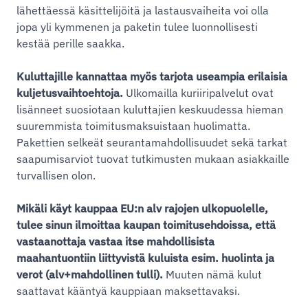
lähettäessä käsittelijöitä ja lastausvaiheita voi olla
jopa yli kymmenen ja paketin tulee luonnollisesti
kestää perille saakka.
Kuluttajille kannattaa myös tarjota useampia erilaisia
kuljetusvaihtoehtoja.
Ulkomailla kuriiripalvelut ovat
lisänneet suosiotaan kuluttajien keskuudessa hieman
suuremmista toimitusmaksuistaan huolimatta.
Pakettien selkeät seurantamahdollisuudet sekä tarkat
saapumisarviot tuovat tutkimusten mukaan asiakkaille
turvallisen olon.
Mikäli käyt kauppaa EU:n alv rajojen ulkopuolelle,
tulee sinun ilmoittaa kaupan toimitusehdoissa, että
vastaanottaja vastaa itse mahdollisista
maahantuontiin liittyvistä kuluista esim. huolinta ja
verot (alv+mahdollinen tulli).
Muuten nämä kulut
saattavat kääntyä kauppiaan maksettavaksi.