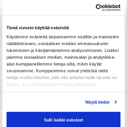
ja nostat samalla kaupan konversiota. Sopivimpien
toimitusvaihtoehtojen valinnassa autamme
mielellämme ja täysin ilmaiseksi!
Tämä sivusto käyttää evästeitä
Käytämme evästeitä tarjoamamme sisällön ja mainosten
räätälöimiseen, sosiaalisen median ominaisuuksien
Q9: Miten ulkomaan pakettien lähetys
tukemiseen ja kävijämäärämme analysoimiseen. Lisäksi
aloitetaan käytännössä?
jaamme sosiaalisen median, mainosalan ja analytiikka-
alan kumppaneillemme tietoja siitä, miten käytät
Rekisteröidy palvelumme käyttäjäksi
sivustoamme. Kumppanimme voivat yhdistää näitä
Lataa Shipit-lisäosa verkkokauppaasi (valtaosalle
tietoja muihin tietoihin, joita olet antanut heille tai joita on
alustoista ilmainen). Ohjeet tätä varten saat
kerätty, kun olet käyttänyt heidän palvelujaan.
suoraan sähköpostiisi.
Luo maksusuhde Shipitin kanssa. Maksusuhteen
luominen ei luo itsessään mitään kuluja. Mikäli
Näytä tiedot
verkkokaupassa ei ole lähetyksiä, ei ole myöskään
kuluja.
Valitse haluamasi toimitustavat verkkokauppaasi ja
Salli kaikki evästeet
hinnoittele ne. Shipitin kautta käytössäsi on kaikki