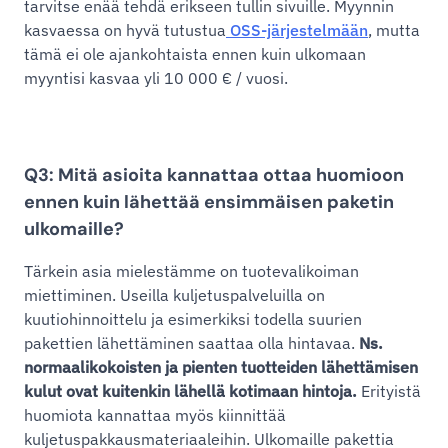
tarvitse enää tehdä erikseen tullin sivuille. Myynnin
kasvaessa on hyvä tutustua
OSS-järjestelmään
, mutta
tämä ei ole ajankohtaista ennen kuin ulkomaan
myyntisi kasvaa yli 10 000 € / vuosi.
Q3: Mitä asioita kannattaa ottaa huomioon
ennen kuin lähettää ensimmäisen paketin
ulkomaille?
Tärkein asia mielestämme on tuotevalikoiman
miettiminen. Useilla kuljetuspalveluilla on
kuutiohinnoittelu ja esimerkiksi todella suurien
pakettien lähettäminen saattaa olla hintavaa.
Ns.
normaalikokoisten ja pienten tuotteiden lähettämisen
kulut ovat kuitenkin lähellä kotimaan hintoja.
Erityistä
huomiota kannattaa myös kiinnittää
kuljetuspakkausmateriaaleihin. Ulkomaille pakettia