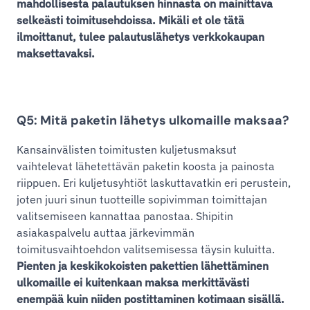
mahdollisesta palautuksen hinnasta on mainittava
selkeästi toimitusehdoissa. Mikäli et ole tätä
ilmoittanut, tulee palautuslähetys verkkokaupan
maksettavaksi.
Q5: Mitä paketin lähetys ulkomaille maksaa?
Kansainvälisten toimitusten kuljetusmaksut
vaihtelevat lähetettävän paketin koosta ja painosta
riippuen. Eri kuljetusyhtiöt laskuttavatkin eri perustein,
joten juuri sinun tuotteille sopivimman toimittajan
valitsemiseen kannattaa panostaa. Shipitin
asiakaspalvelu auttaa järkevimmän
toimitusvaihtoehdon valitsemisessa täysin kuluitta.
Pienten ja keskikokoisten pakettien lähettäminen
ulkomaille ei kuitenkaan maksa merkittävästi
enempää kuin niiden postittaminen kotimaan sisällä.