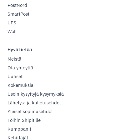
PostNord
SmartPosti
UPS
Wolt
Hyvä tietää
Meistä
Ota yhteyttä
Uutiset
Kokemuksia
Usein kysyttyjä kysymyksiä
Lähetys- ja kuljetusehdot
Yleiset sopimusehdot
Töihin Shipitille
Kumppanit
Kehittäjät