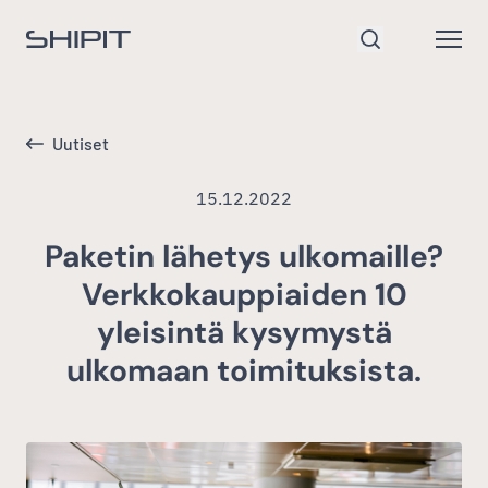
Siirry etusivulle
Open
Hae
Uutiset
15.12.2022
Paketin lähetys ulkomaille?
Verkkokauppiaiden 10
yleisintä kysymystä
ulkomaan toimituksista.