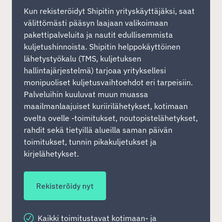
Kun rekisteröidyt Shipitin yrityskäyttäjäksi, saat
välittömästi pääsyn laajaan valikoimaan
pakettipalveluita ja nautit edullisemmista
kuljetushinnoista. Shipitin helppokäyttöinen
lähetystyökalu (TMS, kuljetuksen
hallintajärjestelmä) tarjoaa yrityksellesi
monipuoliset kuljetusvaihtoehdot eri tarpeisiin.
Palveluihin kuuluvat muun muassa
maailmanlaajuiset kuriirilähetykset, kotimaan
ovelta ovelle -toimitukset, noutopistelähetykset,
rahdit sekä tietyillä alueilla saman päivän
toimitukset, tunnin pikakuljetukset ja
kirjelähetykset.
Rekisteröidy nyt
Kaikki toimitustavat kotimaan- ja