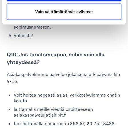
yleisimmät toimitusvaihtoehdot. Huom: mikäli
sinulla on jo olemassa oleva sopimusnumero, voit
Vain välttämättömät evästeet
hyödyntää sitä myös Shipitin kautta. Tällöin ilmoitat
meille olemassa olevan toimistusyhtiön ja
sopimusnumeron.
Valmista!
Q10: Jos tarvitsen apua, mihin voin olla
yhteydessä?
Asiakaspalvelumme palvelee jokaisena arkipäivänä klo
9-16.
Voit hoitaa nopeasti asiasi verkkosivujemme chatin
kautta
laittamalla meille viestiä osoitteeseen
asiakaspalvelu[at]shipit.fi
tai soittamalla numeroon +358 (0) 20 752 8488.