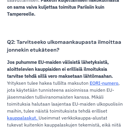
saavuttamisen.
Paketin kuljettamisen näkökulmasta
on sama vaiva kuljettaa toimitus Pariisiin kuin
Tampereelle.
Q2: Tarvitseeko ulkomaankaupasta ilmoittaa
jonnekin etukäteen?
Jos puhumme EU-maiden välisistä lähetyksistä,
aloittelevien kauppiaiden ei erillisiä ilmoituksia
tarvitse tehdä sillä vero maksetaan lähtömaahan.
Yrityksen tulee hakea tullilta maksuton
EORI-numero
,
jota käytetään tunnisteena asioinnissa muiden EU-
jäsenmaiden tulliviranomaisten kanssa. Mikäli
toimituksia halutaan laajentaa EU-maiden ulkopuolisiin
maihin, tulee näistä toimituksista tehdä erilliset
kauppalaskut.
Useimmat verkkokauppa-alustat
tukevat kuitenkin kauppalaskujen tekemistä, eikä niitä