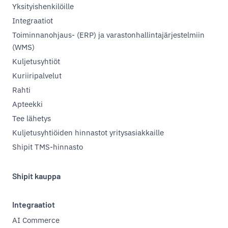
Yksityishenkilöille
Integraatiot
Toiminnanohjaus- (ERP) ja varastonhallintajärjestelmiin
(WMS)
Kuljetusyhtiöt
Kuriiripalvelut
Rahti
Apteekki
Tee lähetys
Kuljetusyhtiöiden hinnastot yritysasiakkaille
Shipit TMS-hinnasto
Shipit kauppa
Integraatiot
AI Commerce