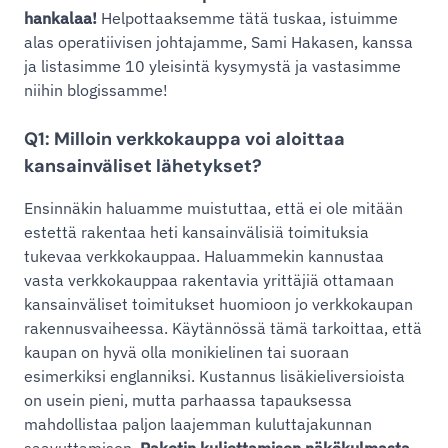
hankalaa!
Helpottaaksemme tätä tuskaa, istuimme
alas operatiivisen johtajamme, Sami Hakasen, kanssa
ja listasimme 10 yleisintä kysymystä ja vastasimme
niihin blogissamme!
Q1: Milloin verkkokauppa voi aloittaa
kansainväliset lähetykset?
Ensinnäkin haluamme muistuttaa, että ei ole mitään
estettä rakentaa heti kansainvälisiä toimituksia
tukevaa verkkokauppaa. Haluammekin kannustaa
vasta verkkokauppaa rakentavia yrittäjiä ottamaan
kansainväliset toimitukset huomioon jo verkkokaupan
rakennusvaiheessa. Käytännössä tämä tarkoittaa, että
kaupan on hyvä olla monikielinen tai suoraan
esimerkiksi englanniksi. Kustannus lisäkieliversioista
on usein pieni, mutta parhaassa tapauksessa
mahdollistaa paljon laajemman kuluttajakunnan