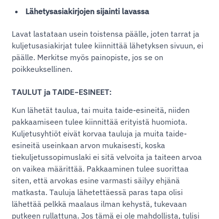
Lähetysasiakirjojen sijainti lavassa
Lavat lastataan usein toistensa päälle, joten tarrat ja
kuljetusasiakirjat tulee kiinnittää lähetyksen sivuun, ei
päälle. Merkitse myös painopiste, jos se on
poikkeuksellinen.
TAULUT ja TAIDE-ESINEET:
Kun lähetät taulua, tai muita taide-esineitä, niiden
pakkaamiseen tulee kiinnittää erityistä huomiota.
Kuljetusyhtiöt eivät korvaa tauluja ja muita taide-
esineitä useinkaan arvon mukaisesti, koska
tiekuljetussopimuslaki ei sitä velvoita ja taiteen arvoa
on vaikea määrittää. Pakkaaminen tulee suorittaa
siten, että arvokas esine varmasti säilyy ehjänä
matkasta. Tauluja lähetettäessä paras tapa olisi
lähettää pelkkä maalaus ilman kehystä, tukevaan
putkeen rullattuna. Jos tämä ei ole mahdollista, tulisi