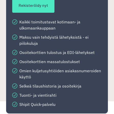
Rekisteröidy nyt
Kaikki toimitustavat kotimaan- ja
ulkomaankauppaan
Maksu vain tehdyistä lähetyksistä - ei
piilokuluja
Osoitekorttien tulostus ja EDI-lähetykset
Osoitekorttien massatulostukset
Omien kuljetusyhtiöiden asiakasnumeroiden
käyttö
Selkeä tilaushistoria ja osoitekirja
Tuonti- ja vientirahti
Shipit Quick-palvelu