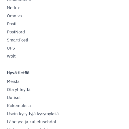
Netlux
Omniva
Posti
PostNord
SmartPosti
UPS
Wolt
Hyvä tietää
Meistä
Ota yhteyttä
Uutiset
Kokemuksia
Usein kysyttyjä kysymyksiä
Lähetys- ja kuljetusehdot