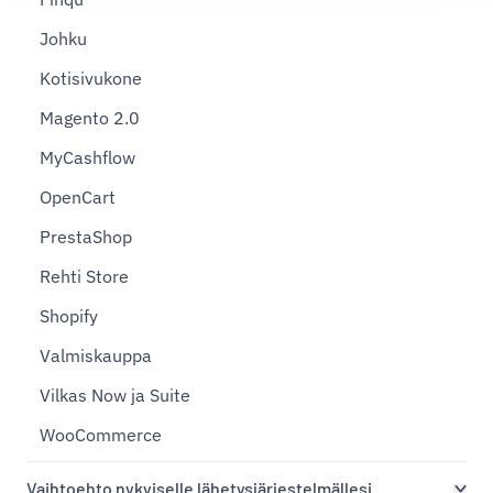
Johku
Kotisivukone
Magento 2.0
MyCashflow
OpenCart
PrestaShop
Rehti Store
Shopify
Valmiskauppa
Vilkas Now ja Suite
WooCommerce
Vaihtoehto nykyiselle lähetysjärjestelmällesi