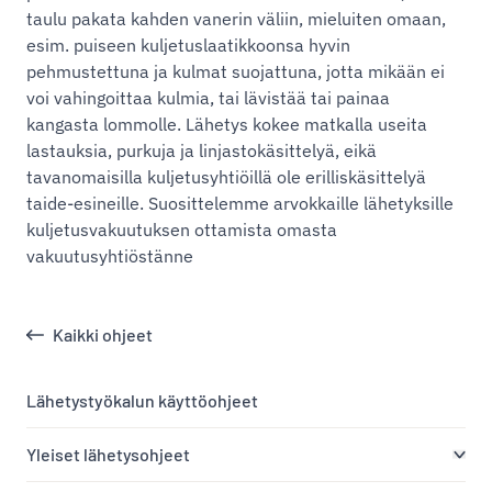
taulu pakata kahden vanerin väliin, mieluiten omaan,
esim. puiseen kuljetuslaatikkoonsa hyvin
pehmustettuna ja kulmat suojattuna, jotta mikään ei
voi vahingoittaa kulmia, tai lävistää tai painaa
kangasta lommolle. Lähetys kokee matkalla useita
lastauksia, purkuja ja linjastokäsittelyä, eikä
tavanomaisilla kuljetusyhtiöillä ole erilliskäsittelyä
taide-esineille. Suosittelemme arvokkaille lähetyksille
kuljetusvakuutuksen ottamista omasta
vakuutusyhtiöstänne
Kaikki ohjeet
Lähetystyökalun käyttöohjeet
Yleiset lähetysohjeet