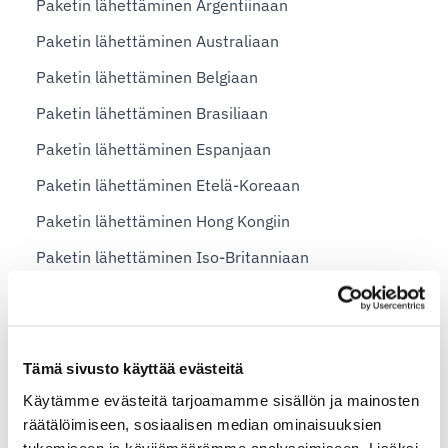
Paketin lähettäminen Argentiinaan
Paketin lähettäminen Australiaan
Paketin lähettäminen Belgiaan
Paketin lähettäminen Brasiliaan
Paketin lähettäminen Espanjaan
Paketin lähettäminen Etelä-Koreaan
Paketin lähettäminen Hong Kongiin
Paketin lähettäminen Iso-Britanniaan
Paketin lähettäminen Italiaan
Paketin lähettäminen Japaniin
Paketin lähettäminen Kiinaan
Tämä sivusto käyttää evästeitä
Käytämme evästeitä tarjoamamme sisällön ja mainosten
Paketin lähettäminen Macaoon (Macau)
räätälöimiseen, sosiaalisen median ominaisuuksien
Paketin lähettäminen Maltalle
tukemiseen ja kävijämäärämme analysoimiseen. Lisäksi