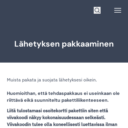
Siirry etusivulle
Open
Hae
Lähetyksen pakkaaminen
Muista pakata ja suojata lähetyksesi oikein.
Huomioithan, että tehdaspakkaus ei useinkaan ole
riittävä eikä suunniteltu pakettiliikenteeseen.
Liitä tulostamasi osoitekortti pakettiin siten että
viivakoodi näkyy kokonaisuudessaan selkeästi.
Viivakoodin tulee olla koneellisesti luettavissa ilman