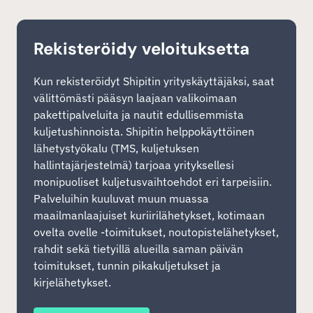
Rekisteröidy veloituksetta
Kun rekisteröidyt Shipitin yrityskäyttäjäksi, saat
välittömästi pääsyn laajaan valikoimaan
pakettipalveluita ja nautit edullisemmista
kuljetushinnoista. Shipitin helppokäyttöinen
lähetystyökalu (TMS, kuljetuksen
hallintajärjestelmä) tarjoaa yrityksellesi
monipuoliset kuljetusvaihtoehdot eri tarpeisiin.
Palveluihin kuuluvat muun muassa
maailmanlaajuiset kuriirilähetykset, kotimaan
ovelta ovelle -toimitukset, noutopistelähetykset,
rahdit sekä tietyillä alueilla saman päivän
toimitukset, tunnin pikakuljetukset ja
kirjelähetykset.