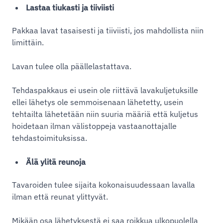
Lastaa tiukasti ja tiiviisti
Pakkaa lavat tasaisesti ja tiiviisti, jos mahdollista niin
limittäin.
Lavan tulee olla päällelastattava.
Tehdaspakkaus ei usein ole riittävä lavakuljetuksille
ellei lähetys ole semmoisenaan lähetetty, usein
tehtailta lähetetään niin suuria määriä että kuljetus
hoidetaan ilman välistoppeja vastaanottajalle
tehdastoimituksissa.
Älä ylitä reunoja
Tavaroiden tulee sijaita kokonaisuudessaan lavalla
ilman että reunat ylittyvät.
Mikään osa lähetyksestä ei saa roikkua ulkopuolella