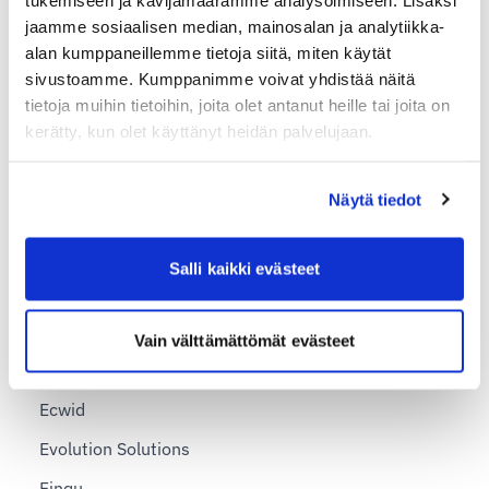
jaamme sosiaalisen median, mainosalan ja analytiikka-
Paketin lähettäminen Norjaan
alan kumppaneillemme tietoja siitä, miten käytät
Paketin lähettäminen Ruotsiin
sivustoamme. Kumppanimme voivat yhdistää näitä
tietoja muihin tietoihin, joita olet antanut heille tai joita on
Paketin lähettäminen Saksaan
kerätty, kun olet käyttänyt heidän palvelujaan.
Paketin lähettäminen Saudi-Arabiaan
Paketin lähettäminen Vietnamiin
Näytä tiedot
Paketin lähettäminen Yhdysvaltoihin
Salli kaikki evästeet
Integraatiot
AI Commerce
Vain välttämättömät evästeet
Clover Shop
Ecwid
Evolution Solutions
Finqu