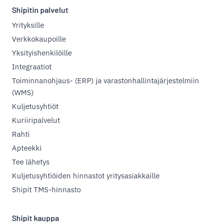
Shipitin palvelut
Yrityksille
Verkkokaupoille
Yksityishenkilöille
Integraatiot
Toiminnanohjaus- (ERP) ja varastonhallintajärjestelmiin
(WMS)
Kuljetusyhtiöt
Kuriiripalvelut
Rahti
Apteekki
Tee lähetys
Kuljetusyhtiöiden hinnastot yritysasiakkaille
Shipit TMS-hinnasto
Shipit kauppa