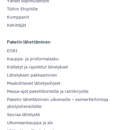
Yleiset sopimusehdot
Töihin Shipitille
Kumppanit
Kehittäjät
Paketin lähettäminen
EORI
Kauppa- ja proformalasku
Kielletyt ja rajoitetut lähetykset
Lähetyksen pakkaaminen
Maakohtaiset lähetysohjeet
Massa-ajot pakettikorteille ja rahtikirjoille
Paketin lähettäminen ulkomaille – esimerkkihintoja
yksityishenkilöille
Seuraa lähetystä
Ulkomaankauppa ja alv