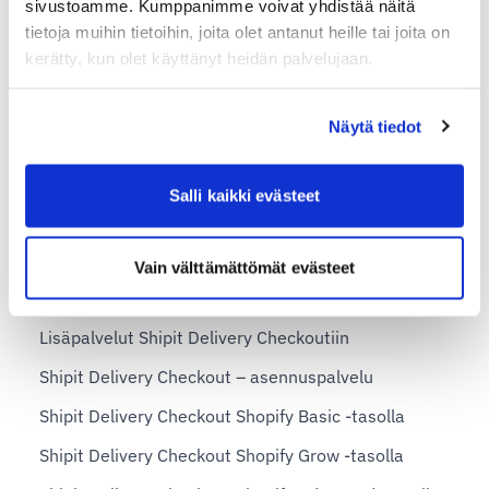
sivustoamme. Kumppanimme voivat yhdistää näitä
Shipit vs. SmartShip
tietoja muihin tietoihin, joita olet antanut heille tai joita on
Shipit vs. Matkahuollon Yritysportaali
kerätty, kun olet käyttänyt heidän palvelujaan.
Etsitkö vaihtoehtoa Kuljetusvelholle?
Shipit on kattava vaihtoehto Postin Prinetti-palvelulle
Näytä tiedot
Shipit on helppokäyttöinen vaihtoehto poistuvan
MySchenker-järjestelmän tilalle
Salli kaikki evästeet
Shopify-planit ja Shipit Delivery Checkout
Vain välttämättömät evästeet
Shipit Delivery Checkout – yleiset asennusohjeet
Lisäpalvelut Shipit Delivery Checkoutiin
Shipit Delivery Checkout – asennuspalvelu
Shipit Delivery Checkout Shopify Basic -tasolla
Shipit Delivery Checkout Shopify Grow -tasolla