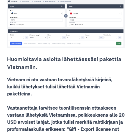
Huomioitavia asioita lähettäessäsi pakettia
Vietnamiin.
Vietnam ei ota vastaan tavaralähetyksiä kirjeinä,
kaikki lähetykset tulisi lähettää Vietnamiin
paketteina.
Vastaanottaja tarvitsee tuontilisenssin ottaakseen
vastaan lähetyksiä Vietnamissa, poikkeuksena alle 20
USD arvoiset lahjat, jotka tulisi merkitä rahtikirjaan ja
proformalaskulle erikseen: "Gift - Export license not