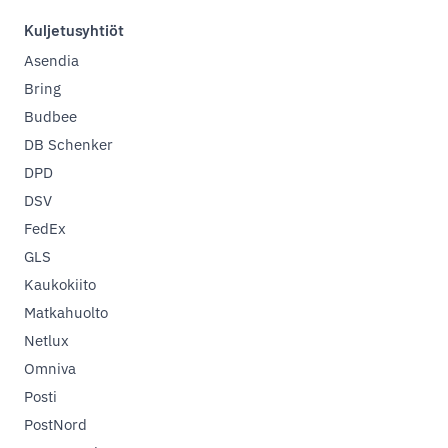
Kuljetusyhtiöt
Asendia
Bring
Budbee
DB Schenker
DPD
DSV
FedEx
GLS
Kaukokiito
Matkahuolto
Netlux
Omniva
Posti
PostNord