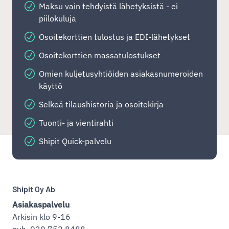
Maksu vain tehdyistä lähetyksistä - ei
piilokuluja
Osoitekorttien tulostus ja EDI-lähetykset
Osoitekorttien massatulostukset
Omien kuljetusyhtiöiden asiakasnumeroiden
käyttö
Selkeä tilaushistoria ja osoitekirja
Tuonti- ja vientirahti
Shipit Quick-palvelu
Shipit Oy Ab
Asiakaspalvelu
Arkisin klo 9-16
puh. 020 752 8488