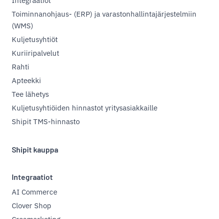
Integraatiot
Toiminnanohjaus- (ERP) ja varastonhallintajärjestelmiin
(WMS)
Kuljetusyhtiöt
Kuriiripalvelut
Rahti
Apteekki
Tee lähetys
Kuljetusyhtiöiden hinnastot yritysasiakkaille
Shipit TMS-hinnasto
Shipit kauppa
Integraatiot
AI Commerce
Clover Shop