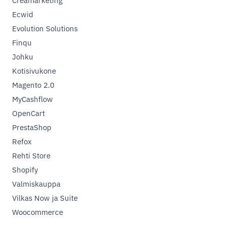
Creamarketing
Ecwid
Evolution Solutions
Finqu
Johku
Kotisivukone
Magento 2.0
MyCashflow
OpenCart
PrestaShop
Refox
Rehti Store
Shopify
Valmiskauppa
Vilkas Now ja Suite
Woocommerce