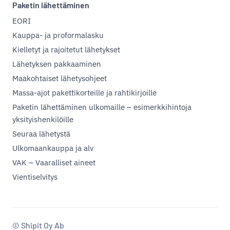
Paketin lähettäminen
EORI
Kauppa- ja proformalasku
Kielletyt ja rajoitetut lähetykset
Lähetyksen pakkaaminen
Maakohtaiset lähetysohjeet
Massa-ajot pakettikorteille ja rahtikirjoille
Paketin lähettäminen ulkomaille – esimerkkihintoja
yksityishenkilöille
Seuraa lähetystä
Ulkomaankauppa ja alv
VAK – Vaaralliset aineet
Vientiselvitys
© Shipit Oy Ab