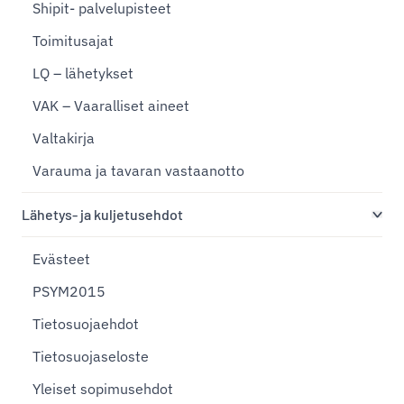
Shipit- palvelupisteet
Toimitusajat
LQ – lähetykset
VAK – Vaaralliset aineet
Valtakirja
Varauma ja tavaran vastaanotto
Lähetys- ja kuljetusehdot
Evästeet
PSYM2015
Tietosuojaehdot
Tietosuojaseloste
Yleiset sopimusehdot