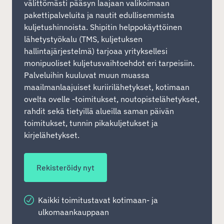
välittömästi pääsyn laajaan valikoimaan
pakettipalveluita ja nautit edullisemmista
kuljetushinnoista. Shipitin helppokäyttöinen
lähetystyökalu (TMS, kuljetuksen
hallintajärjestelmä) tarjoaa yrityksellesi
monipuoliset kuljetusvaihtoehdot eri tarpeisiin.
Palveluihin kuuluvat muun muassa
maailmanlaajuiset kuriirilähetykset, kotimaan
ovelta ovelle -toimitukset, noutopistelähetykset,
rahdit sekä tietyillä alueilla saman päivän
toimitukset, tunnin pikakuljetukset ja
kirjelähetykset.
Rekisteröidy nyt
Kaikki toimitustavat kotimaan- ja
ulkomaankauppaan