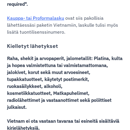
required".
Kauppa- tai Proformalasku
ovat siis pakollisia
lähettäessäsi paketin Vietnamiin, laskulle tulisi myös
lisätä tuontilisenssinumero.
Kielletyt lähetykset
Raha, shekit ja arvopaperit, jalometallit: Platina, kulta
ja hopea valmistettuna tai valmistamattomana,
jalokivet, korut sekä muut arvoesineet,
tupakkatuotteet, käytetyt postimerkit,
ruokasäilykkeet, alkoholi,
kosmetiikkatuotteet, Matkapuhelimet,
radiolähettimet ja vastaanottimet sekä poliittiset
julkaisut.
Vietnam ei ota vastaan tavaraa tai esineitä sisältäviä
kirjelähetyksiä.