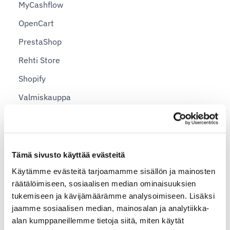
MyCashflow
OpenCart
PrestaShop
Rehti Store
Shopify
Valmiskauppa
Vilkas Now ja Suite
WooCommerce
Tämä sivusto käyttää evästeitä
Vaihtoehto nykyiselle lähetysjärjestelmällesi
Käytämme evästeitä tarjoamamme sisällön ja mainosten
räätälöimiseen, sosiaalisen median ominaisuuksien
Etsitkö vaihtoehtoa nShiftille?
tukemiseen ja kävijämäärämme analysoimiseen. Lisäksi
Shipit vs. OmaPosti Pro — kumpi ratkaisu sopii
jaamme sosiaalisen median, mainosalan ja analytiikka-
sinulle?
alan kumppaneillemme tietoja siitä, miten käytät