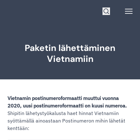
Siirry etusivulle
Open
Hae
Paketin lähettäminen
Vietnamiin
Vietnamin postinumeroformaatti muuttui vuonna
2020, uusi postinumeroformaatti on kuusi numeroa.
Shipitin lähetystyökalusta haet hinnat Vietnamiin
syöttämällä ainoastaan Postinumeron mihin lähetät
kenttään: