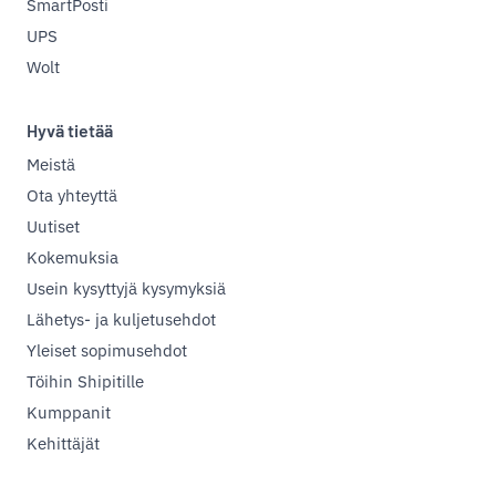
SmartPosti
UPS
Wolt
Hyvä tietää
Meistä
Ota yhteyttä
Uutiset
Kokemuksia
Usein kysyttyjä kysymyksiä
Lähetys- ja kuljetusehdot
Yleiset sopimusehdot
Töihin Shipitille
Kumppanit
Kehittäjät