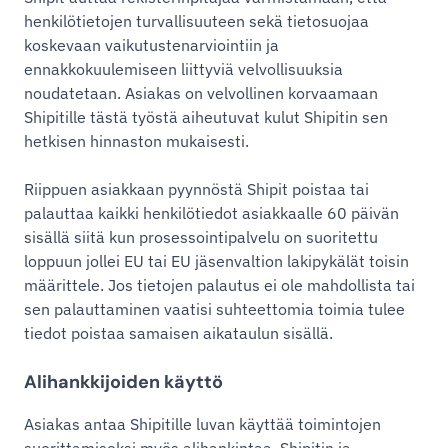
henkilötietojen turvallisuuteen sekä tietosuojaa
koskevaan vaikutustenarviointiin ja
ennakkokuulemiseen liittyviä velvollisuuksia
noudatetaan. Asiakas on velvollinen korvaamaan
Shipitille tästä työstä aiheutuvat kulut Shipitin sen
hetkisen hinnaston mukaisesti.
Riippuen asiakkaan pyynnöstä Shipit poistaa tai
palauttaa kaikki henkilötiedot asiakkaalle 60 päivän
sisällä siitä kun prosessointipalvelu on suoritettu
loppuun jollei EU tai EU jäsenvaltion lakipykälät toisin
määrittele. Jos tietojen palautus ei ole mahdollista tai
sen palauttaminen vaatisi suhteettomia toimia tulee
tiedot poistaa samaisen aikataulun sisällä.
Alihankkijoiden käyttö
Asiakas antaa Shipitille luvan käyttää toimintojen