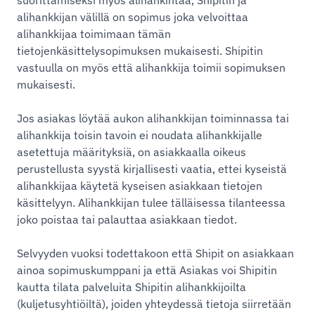
suorittamiseksi myös alihankintaa, Shipitin ja
alihankkijan välillä on sopimus joka velvoittaa
alihankkijaa toimimaan tämän
tietojenkäsittelysopimuksen mukaisesti. Shipitin
vastuulla on myös että alihankkija toimii sopimuksen
mukaisesti.
Jos asiakas löytää aukon alihankkijan toiminnassa tai
alihankkija toisin tavoin ei noudata alihankkijalle
asetettuja määrityksiä, on asiakkaalla oikeus
perustellusta syystä kirjallisesti vaatia, ettei kyseistä
alihankkijaa käytetä kyseisen asiakkaan tietojen
käsittelyyn. Alihankkijan tulee tälläisessa tilanteessa
joko poistaa tai palauttaa asiakkaan tiedot.
Selvyyden vuoksi todettakoon että Shipit on asiakkaan
ainoa sopimuskumppani ja että Asiakas voi Shipitin
kautta tilata palveluita Shipitin alihankkijoilta
(kuljetusyhtiöiltä), joiden yhteydessä tietoja siirretään