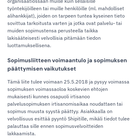
organisaatiossaan muille kuin sellaisille
työntekijöilleen tai muille henkilöille (ml. mahdolliset
alihankkijat), joiden on tarpeen tuntea kyseinen tieto
sovittua tarkoitusta varten ja jotka ovat palvelu- tai
muiden sopimustensa perusteella taikka
lakisääteisesti velvollisia pitämään tiedon
luottamuksellisena.
Sopimusliitteen voimaantulo ja sopimuksen
päättymisen vaikutukset
Tämä liite tulee voimaan 25.5.2018 ja pysyy voimassa
sopimuksen voimassaoloa koskevien ehtojen
mukaisesti kunnes osapuoli irtisanoo
palvelusopimuksen irtisanomisaikaa noudattaen tai
sopimus muusta syystä päättyy. Asiakkaalla on
velvollisuus esittää pyyntö Shipitille, mikäli tiedot tulee
palauttaa sille ennen sopimusvelvoitteiden
lakkaamista.