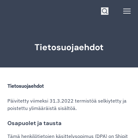
Siirry etusivulle
Open
Hae
Tietosuojaehdot
Tietosuojaehdot
Päivitetty viimeksi 31.3.2022 termistöä selkiytetty ja
poistettu ylimääräistä sisältöä.
Osapuolet ja tausta
Tämä henkilötietojen käsittelysopimus (DPA) on Shipit