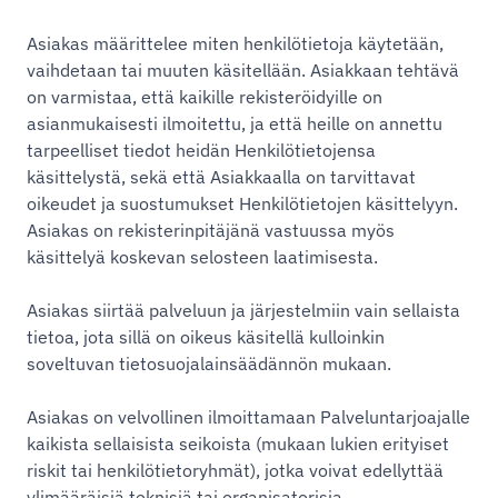
Asiakas määrittelee miten henkilötietoja käytetään,
vaihdetaan tai muuten käsitellään. Asiakkaan tehtävä
on varmistaa, että kaikille rekisteröidyille on
asianmukaisesti ilmoitettu, ja että heille on annettu
tarpeelliset tiedot heidän Henkilötietojensa
käsittelystä, sekä että Asiakkaalla on tarvittavat
oikeudet ja suostumukset Henkilötietojen käsittelyyn.
Asiakas on rekisterinpitäjänä vastuussa myös
käsittelyä koskevan selosteen laatimisesta.
Asiakas siirtää palveluun ja järjestelmiin vain sellaista
tietoa, jota sillä on oikeus käsitellä kulloinkin
soveltuvan tietosuojalainsäädännön mukaan.
Asiakas on velvollinen ilmoittamaan Palveluntarjoajalle
kaikista sellaisista seikoista (mukaan lukien erityiset
riskit tai henkilötietoryhmät), jotka voivat edellyttää
ylimääräisiä teknisiä tai organisatorisia