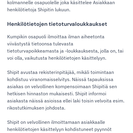
kolmannelle osapuolelle joka käsittelee Asiakkaan
henkilötietoja Shipitin lukuun.
Henkilötietojen tietoturvaloukkaukset
Kumpikin osapuoli ilmoittaa ilman aiheetonta
viivästystä tietoonsa tulevasta
tietoturvapoikkeamasta ja -loukkauksesta, jolla on, tai
voi olla, vaikutusta henkilötietojen käsittelyyn.
Shipit avustaa rekisterinpitäjää, mikäli toimintaan
kohdistuu viranomaisselvitys. Näissä tapauksissa
asiakas on velvollinen kompensoimaan Shipitiä sen
hetkisen hinnaston mukaisesti. Shipit informoi
asiakasta näissä asioissa ellei laki toisin velvoita esim.
rikostutkimuksen johdosta.
Shipit on velvollinen ilmoittamaan asiakkaalle
henkilötietojen käsittelyyn kohdistuneet pyynnöt