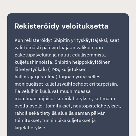
Rekisteröidy veloituksetta
Kun rekisteröidyt Shipitin yrityskäyttäjäksi, saat
välittömästi pääsyn laajaan valikoimaan
pakettipalveluita ja nautit edullisemmista
kuljetushinnoista. Shipitin helppokäyttöinen
lähetystyökalu (TMS, kuljetuksen
hallintajärjestelmä) tarjoaa yrityksellesi
monipuoliset kuljetusvaihtoehdot eri tarpeisiin.
Palveluihin kuuluvat muun muassa
maailmanlaajuiset kuriirilähetykset, kotimaan
ovelta ovelle -toimitukset, noutopistelähetykset,
rahdit sekä tietyillä alueilla saman päivän
toimitukset, tunnin pikakuljetukset ja
kirjelähetykset.