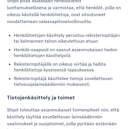
Shipit pitää Asiakkaan henkilötiedot
luottamuksellisena ja varmistaa, että henkilöt, joilla on
oikeus käsitellä henkilötietoja, ovat sitoutuneet
noudattamaan salassapitovelvollisuutta.
Henkilötietojen käsittely perustuu rekisterinpitäjän
tai kolmannen tahon oikeutettuun etuun
Henkilö-osapuoli on saanut asianmukaisen tiedon
henkilötietojen käsittelystä
Rekisterinpitäjällä on oikeus siirtää ja hallita
henkilötietoja kyseisessä tapauksessa
Rekisterinpitäjä käsittelee tietoja sovellettavan
tietosuojalainsäädännön mukaisesti.
Tietojenkäsittely ja toimet
Shipit toteuttaa asianmukaiset toimenpiteet niin, että
käsittely täyttää sovellettavan lainsäädännön
vaatimukset ja suojatoimet, joilla pyritään estämään