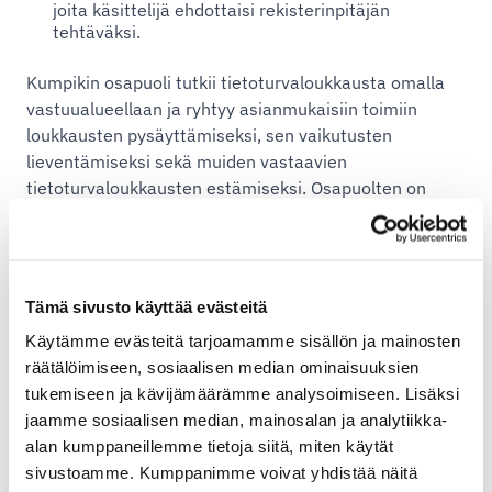
joita käsittelijä ehdottaisi rekisterinpitäjän
tehtäväksi.
Kumpikin osapuoli tutkii tietoturvaloukkausta omalla
vastuualueellaan ja ryhtyy asianmukaisiin toimiin
loukkausten pysäyttämiseksi, sen vaikutusten
lieventämiseksi sekä muiden vastaavien
tietoturvaloukkausten estämiseksi. Osapuolten on
dokumentoitava ja ilmoitettava toiselle osapuolelle
tutkimuksensa tulokset ja toteutetut toimet. Osapuolet
tekevät kohtuulliseksi katsottavaa yhteistyötä
voidakseen täyttää tietosuojaliitteen ja lainsäädännön
Tämä sivusto käyttää evästeitä
mukaiset velvollisuutensa.
Käytämme evästeitä tarjoamamme sisällön ja mainosten
räätälöimiseen, sosiaalisen median ominaisuuksien
Auditoinnit
tukemiseen ja kävijämäärämme analysoimiseen. Lisäksi
Asiakkaalla on lupa selvittää omalla kustannuksellaan
jaamme sosiaalisen median, mainosalan ja analytiikka-
tai kolmannen osapuolen avulla että Shipit noudattaa
alan kumppaneillemme tietoja siitä, miten käytät
tätä tietojenkäsittelysopimusta. Kyseiset selvitykset
sivustoamme. Kumppanimme voivat yhdistää näitä