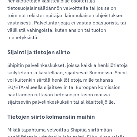
henkilötietojen käsittelijöille osoitettuja
tietosuojalainsäädännön velvoitteita tai jos se on
toiminut rekisterinpitäjän lainmukaisen ohjeistuksen
vastaisesti. Palveluntarjoaja ei vastaa epäsuorista tai
välillistä vahingoista, kuten ansion tai tuoton
menetyksistä.
Sijainti ja tietojen siirto
Shipitin palvelinkeskukset, joissa kaikkia henkilötietoja
säilytetään ja käsitellään, sijaitsevat Suomessa. Shipit
voi kuitenkin siirtää henkilötietoja mille tahansa
EU/ETA-alueella sijaitseviin tai Euroopan komission
päättämien riittävän tietosuojan tason maissa
sijaitseviin palvelinkeskuksiin tai alikäsittelijöille.
Tietojen siirto kolmansiin maihin
Mikäli tapahtuma velvoittaa Shipitiä siirtämään