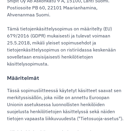
Shipit Oy Ab Askonkatu 9 A, 15100, Lahti Suomi.
Postiosoite PB 60, 22101 Maarianhamina,
Ahvenanmaa Suomi.
Tämä tietojenkäsittelysopimus on määritelty (EU)
679/2016 (GDPR) mukaisesti ja tulevat voimaan
25.5.2018, mikäli yleiset sopimusehdot ja
tietojenkäsittelysopimus on ristiriidassa keskenään
sovelletaan ensisijaisesti henkilötietojen
käsittelysopimusta.
Määritelmät
Tässä sopimusliitteessä käytetyt käsitteet saavat sen
merkityssisällön, joka niille on annettu Euroopan
Unionin asetuksessa luonnollisten henkilöiden
suojelusta henkilötietojen käsittelyssä sekä näiden
tietojen vapaasta liikkuvuudesta ("Tietosuoja-asetus").