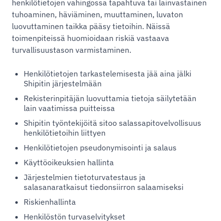
henkilötietojen vahingossa tapahtuva tai lainvastainen
tuhoaminen, häviäminen, muuttaminen, luvaton
luovuttaminen taikka pääsy tietoihin. Näissä
toimenpiteissä huomioidaan riskiä vastaava
turvallisuustason varmistaminen.
Henkilötietojen tarkastelemisesta jää aina jälki
Shipitin järjestelmään
Rekisterinpitäjän luovuttamia tietoja säilytetään
lain vaatimissa puitteissa
Shipitin työntekijöitä sitoo salassapitovelvollisuus
henkilötietoihin liittyen
Henkilötietojen pseudonymisointi ja salaus
Käyttöoikeuksien hallinta
Järjestelmien tietoturvatestaus ja
salasanaratkaisut tiedonsiirron salaamiseksi
Riskienhallinta
Henkilöstön turvaselvitykset