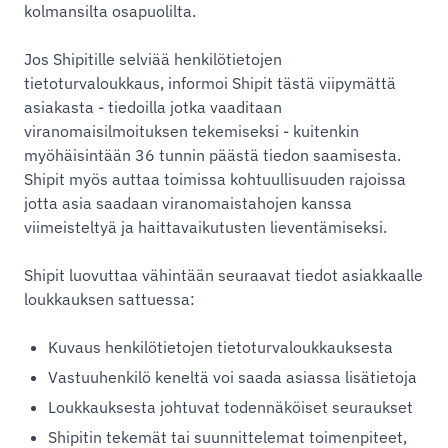
kolmansilta osapuolilta.
Jos Shipitille selviää henkilötietojen
tietoturvaloukkaus, informoi Shipit tästä viipymättä
asiakasta - tiedoilla jotka vaaditaan
viranomaisilmoituksen tekemiseksi - kuitenkin
myöhäisintään 36 tunnin päästä tiedon saamisesta.
Shipit myös auttaa toimissa kohtuullisuuden rajoissa
jotta asia saadaan viranomaistahojen kanssa
viimeisteltyä ja haittavaikutusten lieventämiseksi.
Shipit luovuttaa vähintään seuraavat tiedot asiakkaalle
loukkauksen sattuessa:
Kuvaus henkilötietojen tietoturvaloukkauksesta
Vastuuhenkilö keneltä voi saada asiassa lisätietoja
Loukkauksesta johtuvat todennäköiset seuraukset
Shipitin tekemät tai suunnittelemat toimenpiteet,