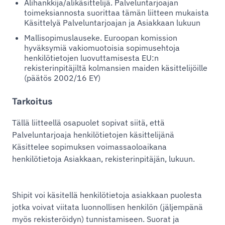
Alihankkija/alikäsittelijä. Palveluntarjoajan
toimeksiannosta suorittaa tämän liitteen mukaista
Käsittelyä Palveluntarjoajan ja Asiakkaan lukuun
Mallisopimuslauseke. Euroopan komission
hyväksymiä vakiomuotoisia sopimusehtoja
henkilötietojen luovuttamisesta EU:n
rekisterinpitäjiltä kolmansien maiden käsittelijöille
(päätös 2002/16 EY)
Tarkoitus
Tällä liitteellä osapuolet sopivat siitä, että
Palveluntarjoaja henkilötietojen käsittelijänä
Käsittelee sopimuksen voimassaoloaikana
henkilötietoja Asiakkaan, rekisterinpitäjän, lukuun.
Shipit voi käsitellä henkilötietoja asiakkaan puolesta
jotka voivat viitata luonnollisen henkilön (jäljempänä
myös rekisteröidyn) tunnistamiseen. Suorat ja