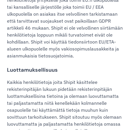
henkilötietoja yritykselle joka toimii EU:n ulkopuolella
tai kansalliselle järjestölle joka toimii EU / EEA
ulkopuolella on asiakas itse velvollinen tarkistamaan
että tarvittavat suojaukset ovat paikoillaan GDPR
artikkeli 46 mukaan. Shipit ei ole velvollinen siirtämään
henkilötietoja loppuun mikäli turvatoimet eivät ole
kohdillaan. Shipit voi käyttää tiedonsiirtoon EU/ETA-
alueen ulkopuolelle myös vakiosopimuslausakkeita ja
asianmukaisia tietosuojatoimia.
Luottamuksellisuus
Kaikkia henkilötietoja joita Shipit käsittelee
rekisterinpitäjän lukuun pidetään rekisterinpitäjän
luottamuksellisina tietoina ja olemaan luovuttamatta
tai paljastamatta niitä kenellekään kolmannelle
osapuolelle tai käyttämättä tietoja muuhun kuin
sovittuun tarkoitukseen. Shipit sitoutuu myös olemaan
luovuttamatta ja paljastamatta henkilötietoja omassa