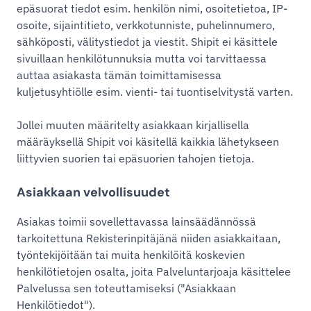
epäsuorat tiedot esim. henkilön nimi, osoitetietoa, IP-
osoite, sijaintitieto, verkkotunniste, puhelinnumero,
sähköposti, välitystiedot ja viestit. Shipit ei käsittele
sivuillaan henkilötunnuksia mutta voi tarvittaessa
auttaa asiakasta tämän toimittamisessa
kuljetusyhtiölle esim. vienti- tai tuontiselvitystä varten.
Jollei muuten määritelty asiakkaan kirjallisella
määräyksellä Shipit voi käsitellä kaikkia lähetykseen
liittyvien suorien tai epäsuorien tahojen tietoja.
Asiakkaan velvollisuudet
Asiakas toimii sovellettavassa lainsäädännössä
tarkoitettuna Rekisterinpitäjänä niiden asiakkaitaan,
työntekijöitään tai muita henkilöitä koskevien
henkilötietojen osalta, joita Palveluntarjoaja käsittelee
Palvelussa sen toteuttamiseksi ("Asiakkaan
Henkilötiedot").