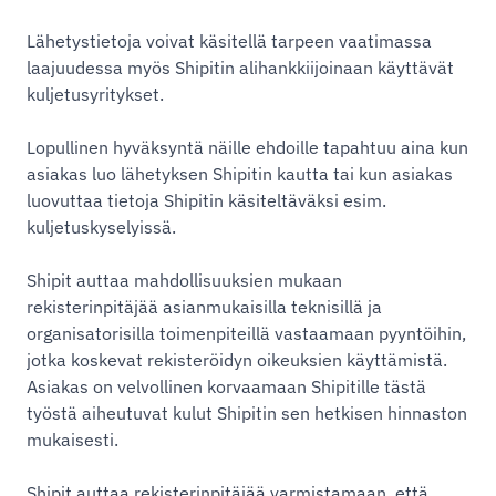
Lähetystietoja voivat käsitellä tarpeen vaatimassa
laajuudessa myös Shipitin alihankkiijoinaan käyttävät
kuljetusyritykset.
Lopullinen hyväksyntä näille ehdoille tapahtuu aina kun
asiakas luo lähetyksen Shipitin kautta tai kun asiakas
luovuttaa tietoja Shipitin käsiteltäväksi esim.
kuljetuskyselyissä.
Shipit auttaa mahdollisuuksien mukaan
rekisterinpitäjää asianmukaisilla teknisillä ja
organisatorisilla toimenpiteillä vastaamaan pyyntöihin,
jotka koskevat rekisteröidyn oikeuksien käyttämistä.
Asiakas on velvollinen korvaamaan Shipitille tästä
työstä aiheutuvat kulut Shipitin sen hetkisen hinnaston
mukaisesti.
Shipit auttaa rekisterinpitäjää varmistamaan, että