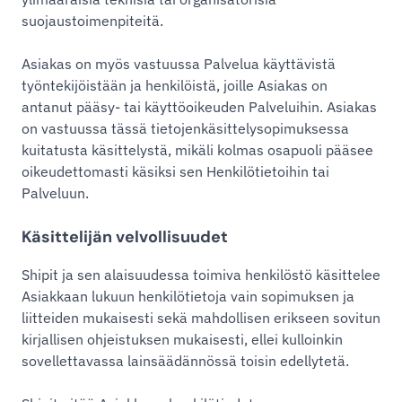
suojaustoimenpiteitä.
Asiakas on myös vastuussa Palvelua käyttävistä
työntekijöistään ja henkilöistä, joille Asiakas on
antanut pääsy- tai käyttöoikeuden Palveluihin. Asiakas
on vastuussa tässä tietojenkäsittelysopimuksessa
kuitatusta käsittelystä, mikäli kolmas osapuoli pääsee
oikeudettomasti käsiksi sen Henkilötietoihin tai
Palveluun.
Käsittelijän velvollisuudet
Shipit ja sen alaisuudessa toimiva henkilöstö käsittelee
Asiakkaan lukuun henkilötietoja vain sopimuksen ja
liitteiden mukaisesti sekä mahdollisen erikseen sovitun
kirjallisen ohjeistuksen mukaisesti, ellei kulloinkin
sovellettavassa lainsäädännössä toisin edellytetä.