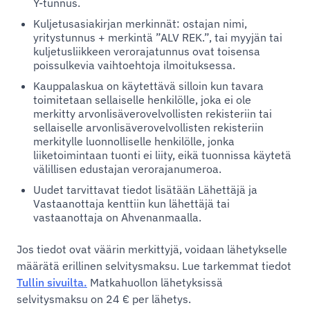
Y-tunnus.
Kuljetusasiakirjan merkinnät: ostajan nimi,
yritystunnus + merkintä ”ALV REK.”, tai myyjän tai
kuljetusliikkeen verorajatunnus ovat toisensa
poissulkevia vaihtoehtoja ilmoituksessa.
Kauppalaskua on käytettävä silloin kun tavara
toimitetaan sellaiselle henkilölle, joka ei ole
merkitty arvonlisäverovelvollisten rekisteriin tai
sellaiselle arvonlisäverovelvollisten rekisteriin
merkitylle luonnolliselle henkilölle, jonka
liiketoimintaan tuonti ei liity, eikä tuonnissa käytetä
välillisen edustajan verorajanumeroa.
Uudet tarvittavat tiedot lisätään Lähettäjä ja
Vastaanottaja kenttiin kun lähettäjä tai
vastaanottaja on Ahvenanmaalla.
Jos tiedot ovat väärin merkittyjä, voidaan lähetykselle
määrätä erillinen selvitysmaksu. Lue tarkemmat tiedot
Tullin sivuilta.
Matkahuollon lähetyksissä
selvitysmaksu on 24 € per lähetys.