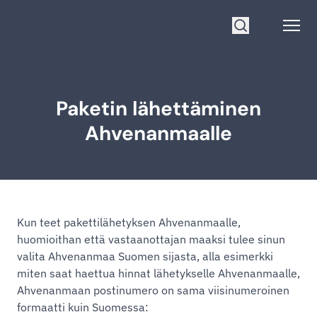
Siirry etusivulle
Open
Hae
Paketin lähettäminen
Ahvenanmaalle
Kun teet pakettilähetyksen Ahvenanmaalle,
huomioithan että vastaanottajan maaksi tulee sinun
valita Ahvenanmaa Suomen sijasta, alla esimerkki
miten saat haettua hinnat lähetykselle Ahvenanmaalle,
Ahvenanmaan postinumero on sama viisinumeroinen
formaatti kuin Suomessa: