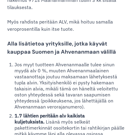
tilauksesta.
Myös rahdista peritään ALV, mikä hoituu samalla
veroprosentilla kuin itse tuote.
Alla lisätietoa yrityksille, jotka käyvät
kauppaa Suomen ja Ahvenanmaan välillä
Jos myyt tuotteen Ahvenanmaalle tulee sinun
myydä alv 0 %, muuten Ahvenanmaalainen
vastaanottaja joutuu maksamaan lähetyksestä
tupla alvin. Yksityishenkilö ei pysty hakemaan
takaisin alvia, mikäli tämä on häneltä veloitettu
oston yhteydessä sekä tavaran saapumisen
yhteydessä (poikkeuksena, jos lähettäjällä on
Ahvenanmaan verorajanumero).
1.7 lähtien peritään alv kaikista
kuljetuksista.
Lisänä myös selkeät
pakettimerkinnät osoitekortin tai rahtikirjan päälle
mitkä käymme läpi alla olevassa osiossa.