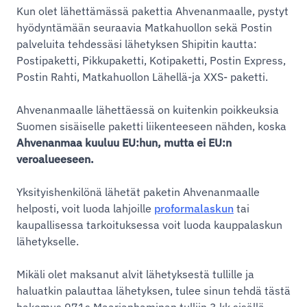
Kun olet lähettämässä pakettia Ahvenanmaalle, pystyt
hyödyntämään seuraavia Matkahuollon sekä Postin
palveluita tehdessäsi lähetyksen Shipitin kautta:
Postipaketti, Pikkupaketti, Kotipaketti, Postin Express,
Postin Rahti, Matkahuollon Lähellä-ja XXS- paketti.
Ahvenanmaalle lähettäessä on kuitenkin poikkeuksia
Suomen sisäiselle paketti liikenteeseen nähden, koska
Ahvenanmaa kuuluu EU:hun, mutta ei EU:n
veroalueeseen.
Yksityishenkilönä lähetät paketin Ahvenanmaalle
helposti, voit luoda lahjoille
proformalaskun
tai
kaupallisessa tarkoituksessa voit luoda kauppalaskun
lähetykselle.
Mikäli olet maksanut alvit lähetyksestä tullille ja
haluatkin palauttaa lähetyksen, tulee sinun tehdä tästä
hakemus 971s Maarianhaminan tulliin 3 kk sisällä