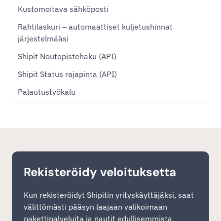
Kustomoitava sähköposti
Rahtilaskuri – automaattiset kuljetushinnat
järjestelmääsi
Shipit Noutopistehaku (API)
Shipit Status rajapinta (API)
Palautustyökalu
Rekisteröidy veloituksetta
Kun rekisteröidyt Shipitin yrityskäyttäjäksi, saat
välittömästi pääsyn laajaan valikoimaan
pakettipalveluita ja nautit edullisemmista