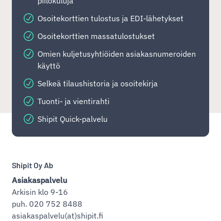
piilokuluja
Osoitekorttien tulostus ja EDI-lähetykset
Osoitekorttien massatulostukset
Omien kuljetusyhtiöiden asiakasnumeroiden
käyttö
Selkeä tilaushistoria ja osoitekirja
Tuonti- ja vientirahti
Shipit Quick-palvelu
Shipit Oy Ab
Asiakaspalvelu
Arkisin klo 9-16
puh. 020 752 8488
asiakaspalvelu(at)shipit.fi