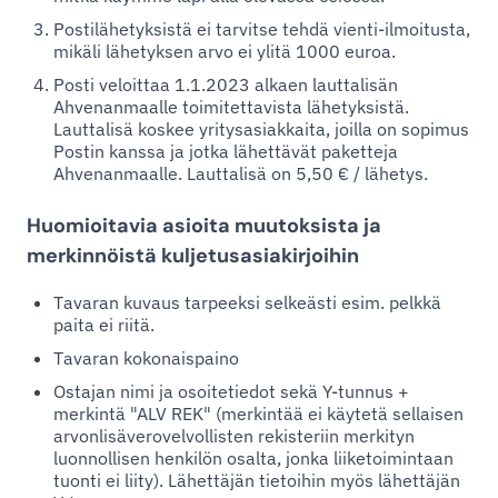
Postilähetyksistä ei tarvitse tehdä vienti-ilmoitusta,
mikäli lähetyksen arvo ei ylitä 1000 euroa.
Posti veloittaa 1.1.2023 alkaen lauttalisän
Ahvenanmaalle toimitettavista lähetyksistä.
Lauttalisä koskee yritysasiakkaita, joilla on sopimus
Postin kanssa ja jotka lähettävät paketteja
Ahvenanmaalle. Lauttalisä on 5,50 € / lähetys.
Huomioitavia asioita muutoksista ja
merkinnöistä kuljetusasiakirjoihin
Tavaran kuvaus tarpeeksi selkeästi esim. pelkkä
paita ei riitä.
Tavaran kokonaispaino
Ostajan nimi ja osoitetiedot sekä Y-tunnus +
merkintä "ALV REK" (merkintää ei käytetä sellaisen
arvonlisäverovelvollisten rekisteriin merkityn
luonnollisen henkilön osalta, jonka liiketoimintaan
tuonti ei liity). Lähettäjän tietoihin myös lähettäjän