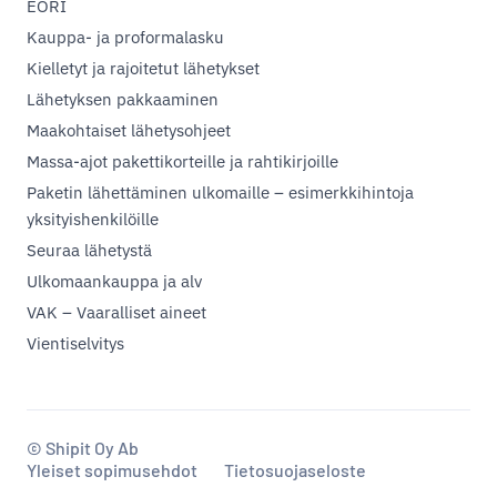
EORI
Kauppa- ja proformalasku
Kielletyt ja rajoitetut lähetykset
Lähetyksen pakkaaminen
Maakohtaiset lähetysohjeet
Massa-ajot pakettikorteille ja rahtikirjoille
Paketin lähettäminen ulkomaille – esimerkkihintoja
yksityishenkilöille
Seuraa lähetystä
Ulkomaankauppa ja alv
VAK – Vaaralliset aineet
Vientiselvitys
© Shipit Oy Ab
Yleiset sopimusehdot
Tietosuojaseloste