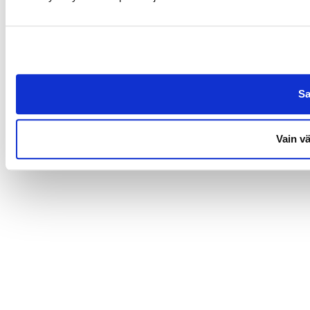
Sa
Vain v