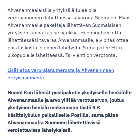
Ahvenanmaalaisilla yrityksillä tulee olla
verorajanumero lähettäessä tavaroita Suomeen. Myös
Ahvenanmaalle paketteja lähettävän Suomalaisen
yrityksen kannattaa se hankkia. Huomioithan, että
lähettäessäsi tavaraa Ahvenanmaalle, alv pitää ottaa
pois laskusta jo ennen lähetystä. Sama pätee EU:n
ulkopuolelle lähettäessä. Ts. vienti on verotonta.
Lisätietoa verorajanumerosta ja Ahvenanmaan
erityisasemasta.
Huom! Kun lähetät postipaketin yksityiselle henkilölle
Ahvenanmaalle ja arvo ylittää verotusarvon, joutuu
yksityinen henkilö maksamaan tästä 3 €
käsittelykulun paikalliselle Postille, sama pätee
Ahvenanmaalta Suomeen lähetettävissä
verotettavissa lähetyksissä.