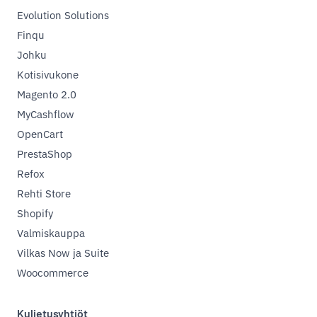
Evolution Solutions
Finqu
Johku
Kotisivukone
Magento 2.0
MyCashflow
OpenCart
PrestaShop
Refox
Rehti Store
Shopify
Valmiskauppa
Vilkas Now ja Suite
Woocommerce
Kuljetusyhtiöt