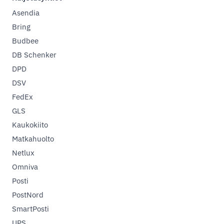
Asendia
Bring
Budbee
DB Schenker
DPD
DSV
FedEx
GLS
Kaukokiito
Matkahuolto
Netlux
Omniva
Posti
PostNord
SmartPosti
UPS