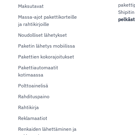
paketti
Maksutavat
Shipiti
Massa-ajot pakettikorteille
pelkäst
ja rahtikirjoille
Noudolliset lähetykset
Paketin lähetys mobiilissa
Pakettien kokorajoitukset
Pakettiautomaatit
kotimaassa
Polttoainelisä
Rahdituspaino
Rahtikirja
Reklamaatiot
Renkaiden lähettäminen ja