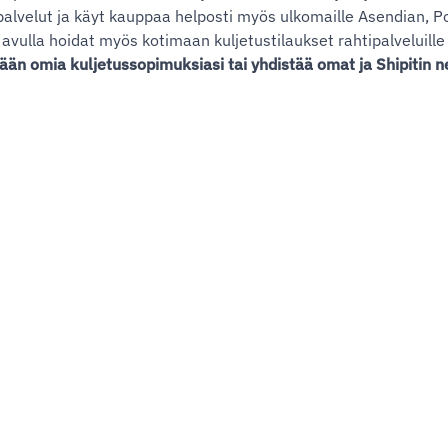
palvelut ja käyt kauppaa helposti myös ulkomaille Asendian, Po
n avulla hoidat myös kotimaan kuljetustilaukset rahtipalveluill
ään omia kuljetussopimuksiasi tai yhdistää omat ja Shipitin