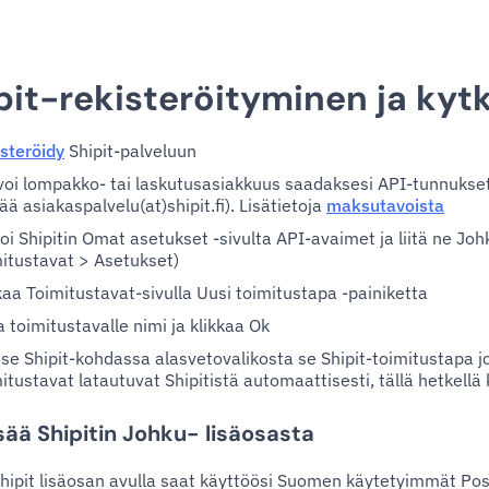
pit-rekisteröityminen ja ky
steröidy
Shipit-palveluun
voi lompakko- tai laskutusasiakkuus saadaksesi API-tunnukset
ää asiakaspalvelu(at)shipit.fi). Lisätietoja
maksutavoista
oi Shipitin Omat asetukset -sivulta API-avaimet ja liitä ne Joh
itustavat > Asetukset)
kaa Toimitustavat-sivulla Uusi toimitustapa -painiketta
 toimitustavalle nimi ja klikkaa Ok
tse Shipit-kohdassa alasvetovalikosta se Shipit-toimitustapa j
itustavat latautuvat Shipitistä automaattisesti, tällä hetkellä
isää Shipitin Johku- lisäosasta
hipit lisäosan avulla saat käyttöösi Suomen käytetyimmät Pos