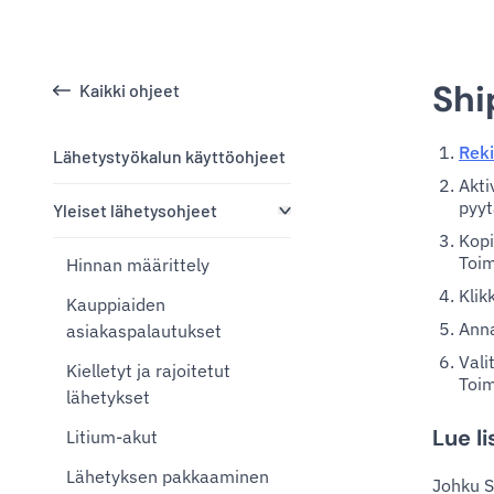
Shi
Kaikki ohjeet
Reki
Lähetystyökalun käyttöohjeet
Akti
pyyt
Yleiset lähetysohjeet
Kopi
Toim
Hinnan määrittely
Klik
Kauppiaiden
Anna
asiakaspalautukset
Vali
Kielletyt ja rajoitetut
Toim
lähetykset
Lue l
Litium-akut
Lähetyksen pakkaaminen
Johku S