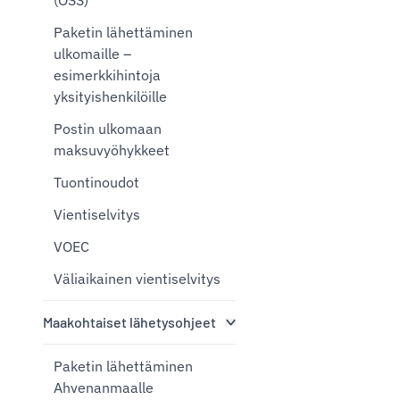
(OSS)
Paketin lähettäminen
ulkomaille –
esimerkkihintoja
yksityishenkilöille
Postin ulkomaan
maksuvyöhykkeet
Tuontinoudot
Vientiselvitys
VOEC
Väliaikainen vientiselvitys
Maakohtaiset lähetysohjeet
Paketin lähettäminen
Ahvenanmaalle