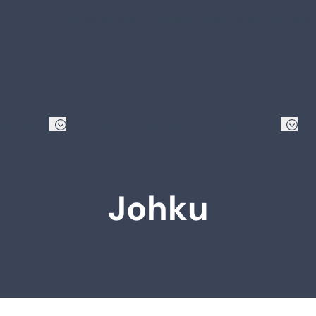
Verkkokauppa
Uutiset
Usein kysyttyjä kysym
Hinnastot
Ohjeet
Ota yhteyttä
Shipit Shopify
Johku