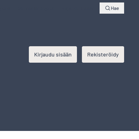
yksiä
Seuraa lähetystä
Kirjaudu sisään
Hae
Kirjaudu sisään
Rekisteröidy