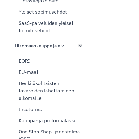
Tietosuojaseloste
Yleiset sopimusehdot
SaaS-palveluiden yleiset
toimitusehdot
Ulkomaankauppa ja alv
EORI
EU-maat
Henkilökohtaisten
tavaroiden lähettäminen
ulkomaille
Incoterms
Kauppa- ja proformalasku
One Stop Shop -järjestelmä