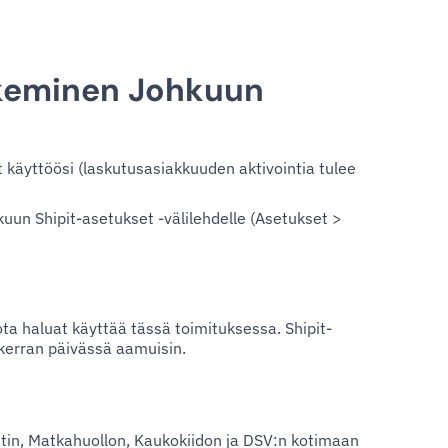
tkeminen Johkuun
 käyttöösi (laskutusasiakkuuden aktivointia tulee
kuun Shipit-asetukset -välilehdelle (Asetukset >
ota haluat käyttää tässä toimituksessa. Shipit-
 kerran päivässä aamuisin.
tin, Matkahuollon, Kaukokiidon ja DSV:n kotimaan