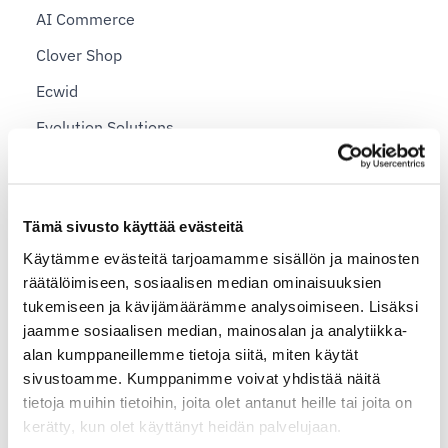
AI Commerce
Clover Shop
Ecwid
Evolution Solutions
Finqu
Johku
Tämä sivusto käyttää evästeitä
Kotisivukone
Käytämme evästeitä tarjoamamme sisällön ja mainosten
Magento 2.0
räätälöimiseen, sosiaalisen median ominaisuuksien
tukemiseen ja kävijämäärämme analysoimiseen. Lisäksi
MyCashflow
jaamme sosiaalisen median, mainosalan ja analytiikka-
OpenCart
alan kumppaneillemme tietoja siitä, miten käytät
sivustoamme. Kumppanimme voivat yhdistää näitä
PrestaShop
tietoja muihin tietoihin, joita olet antanut heille tai joita on
Rehti Store
kerätty, kun olet käyttänyt heidän palvelujaan.