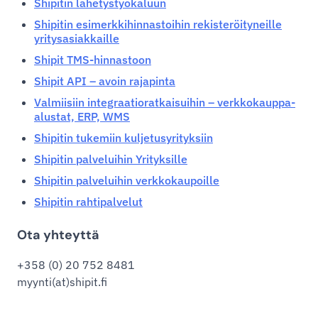
Shipitin lähetystyökaluun
Shipitin esimerkkihinnastoihin rekisteröityneille
yritysasiakkaille
Shipit TMS-hinnastoon
Shipit API – avoin rajapinta
Valmiisiin integraatioratkaisuihin – verkkokauppa-
alustat, ERP, WMS
Shipitin tukemiin kuljetusyrityksiin
Shipitin palveluihin Yrityksille
Shipitin palveluihin verkkokaupoille
Shipitin rahtipalvelut
Ota yhteyttä
+358 (0) 20 752 8481
myynti(at)shipit.fi