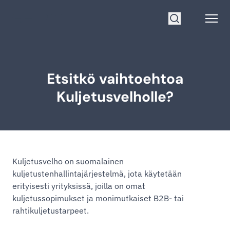
Siirry etusivulle
Open
Hae
Etsitkö vaihtoehtoa
Kuljetusvelholle?
Kuljetusvelho on suomalainen
kuljetustenhallintajärjestelmä, jota käytetään
erityisesti yrityksissä, joilla on omat
kuljetussopimukset ja monimutkaiset B2B- tai
rahtikuljetustarpeet.