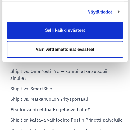
Shopify
Valmiskauppa
Näytä tiedot
Vilkas Now ja Suite
Salli kaikki evästeet
WooCommerce
Vaihtoehto nykyiselle lähetysjärjestelmällesi
Vain välttämättömät evästeet
Etsitkö vaihtoehtoa nShiftille?
Shipit vs. OmaPosti Pro — kumpi ratkaisu sopii
sinulle?
Shipit vs. SmartShip
Shipit vs. Matkahuollon Yritysportaali
Etsitkö vaihtoehtoa Kuljetusvelholle?
Shipit on kattava vaihtoehto Postin Prinetti-palvelulle