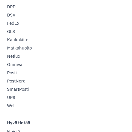
DPD
DSV
FedEx
GLS
Kaukokiito
Matkahuolto
Netlux
Omniva
Posti
PostNord
SmartPosti
UPS
Wolt
Hyvä tietää
Meistä