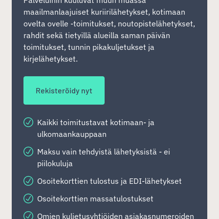
Palveluihin kuuluvat muun muassa
maailmanlaajuiset kuriirilähetykset, kotimaan
ovelta ovelle -toimitukset, noutopistelähetykset,
rahdit sekä tietyillä alueilla saman päivän
toimitukset, tunnin pikakuljetukset ja
kirjelähetykset.
Rekisteröidy nyt
Kaikki toimitustavat kotimaan- ja
ulkomaankauppaan
Maksu vain tehdyistä lähetyksistä - ei
piilokuluja
Osoitekorttien tulostus ja EDI-lähetykset
Osoitekorttien massatulostukset
Omien kuljetusyhtiöiden asiakasnumeroiden