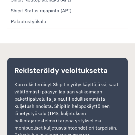
Shipit Status rajapinta (API)
Palautustyökalu
Rekisteröidy veloituksetta
Kun rekisteröidyt Shipitin yrityskäyttäjäksi, saat
välittömästi pääsyn laajaan valikoimaan
pakettipalveluita ja nautit edullisemmista
kuljetushinnoista. Shipitin helppokäyttöinen
lähetystyökalu (TMS, kuljetuksen
hallintajärjestelmä) tarjoaa yrityksellesi
monipuoliset kuljetusvaihtoehdot eri tarpeisiin.