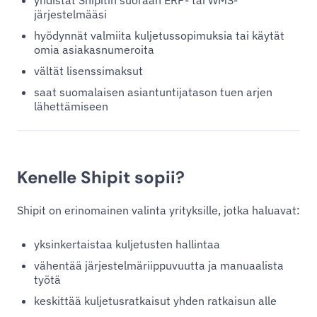
yhdistät Shipitin suoraan ERP- tai WMS-
järjestelmääsi
hyödynnät valmiita kuljetussopimuksia tai käytät
omia asiakasnumeroita
vältät lisenssimaksut
saat suomalaisen asiantuntijatason tuen arjen
lähettämiseen
Kenelle Shipit sopii?
Shipit on erinomainen valinta yrityksille, jotka haluavat:
yksinkertaistaa kuljetusten hallintaa
vähentää järjestelmäriippuvuutta ja manuaalista
työtä
keskittää kuljetusratkaisut yhden ratkaisun alle