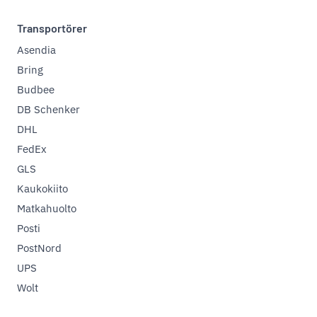
Transportörer
Asendia
Bring
Budbee
DB Schenker
DHL
FedEx
GLS
Kaukokiito
Matkahuolto
Posti
PostNord
UPS
Wolt