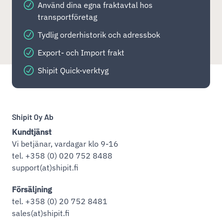
Använd dina egna fraktavtal hos
transportföretag
Tydlig orderhistorik och adressbok
Export- och Import frakt
Shipit Quick-verktyg
Shipit Oy Ab
Kundtjänst
Vi betjänar, vardagar klo 9-16
tel. +358 (0) 020 752 8488
support(at)shipit.fi
Försäljning
tel. +358 (0) 20 752 8481
sales(at)shipit.fi