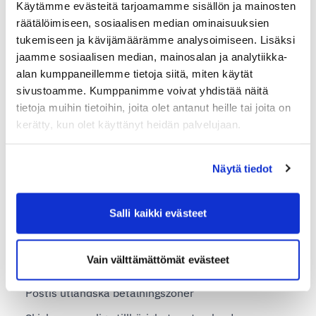
Käytämme evästeitä tarjoamamme sisällön ja mainosten
Skicka paket till Vietnam
räätälöimiseen, sosiaalisen median ominaisuuksien
tukemiseen ja kävijämäärämme analysoimiseen. Lisäksi
Skicka paket till USA
jaamme sosiaalisen median, mainosalan ja analytiikka-
alan kumppaneillemme tietoja siitä, miten käytät
Utrikeshandel och moms
sivustoamme. Kumppanimme voivat yhdistää näitä
tietoja muihin tietoihin, joita olet antanut heille tai joita on
Exportdeklaration
kerätty, kun olet käyttänyt heidän palvelujaan.
Temporär exportdeklaration
EORI
Näytä tiedot
EU-länder
Salli kaikki evästeet
Handels- och proformafaktura
Import leveranser
Vain välttämättömät evästeet
Incoterms
Postis utländska betalningszoner