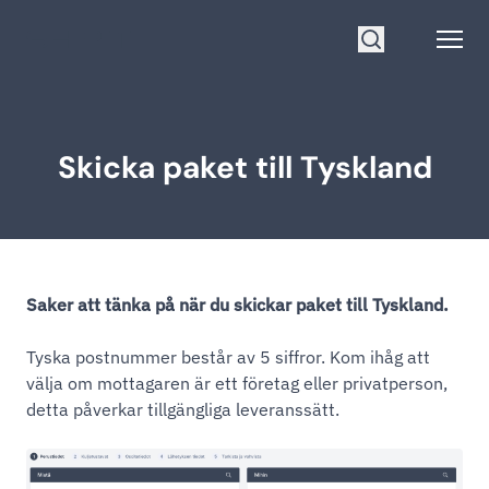
Gå till startsidan
Open
Sök
Skicka paket till Tyskland
Saker att tänka på när du skickar paket till Tyskland.
Tyska postnummer består av 5 siffror. Kom ihåg att
välja om mottagaren är ett företag eller privatperson,
detta påverkar tillgängliga leveranssätt.