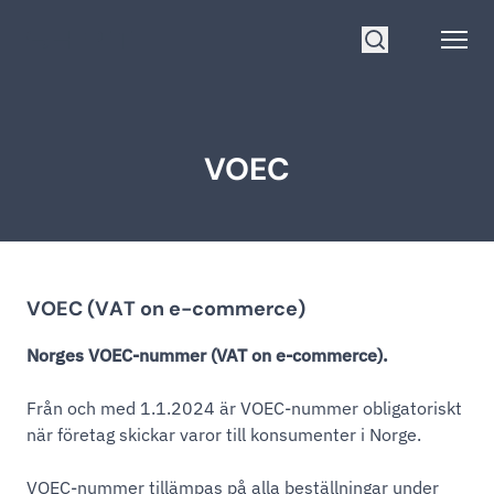
Gå till startsidan
Open
Sök
VOEC
VOEC (VAT on e-commerce)
Norges VOEC-nummer (VAT on e-commerce).
Från och med 1.1.2024 är VOEC-nummer obligatoriskt
när företag skickar varor till konsumenter i Norge.
VOEC-nummer tillämpas på alla beställningar under