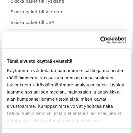
Skicka paket till Tyskland
Skicka paket till Vietnam
Skicka paket till USA
Utrikeshandel och moms
Exportdeklaration
Tämä sivusto käyttää evästeitä
Temporär exportdeklaration
Käytämme evästeitä tarjoamamme sisällön ja mainosten
EORI
räätälöimiseen, sosiaalisen median ominaisuuksien
EU-länder
tukemiseen ja kävijämäärämme analysoimiseen. Lisäksi
jaamme sosiaalisen median, mainosalan ja analytiikka-
Handels- och proformafaktura
alan kumppaneillemme tietoja siitä, miten käytät
Import leveranser
sivustoamme. Kumppanimme voivat yhdistää näitä
tietoja muihin tietoihin, joita olet antanut heille tai joita on
Incoterms
kerätty, kun olet käyttänyt heidän palvelujaan.
Postis utländska betalningszoner