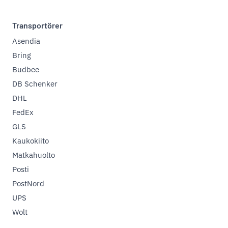
Transportörer
Asendia
Bring
Budbee
DB Schenker
DHL
FedEx
GLS
Kaukokiito
Matkahuolto
Posti
PostNord
UPS
Wolt