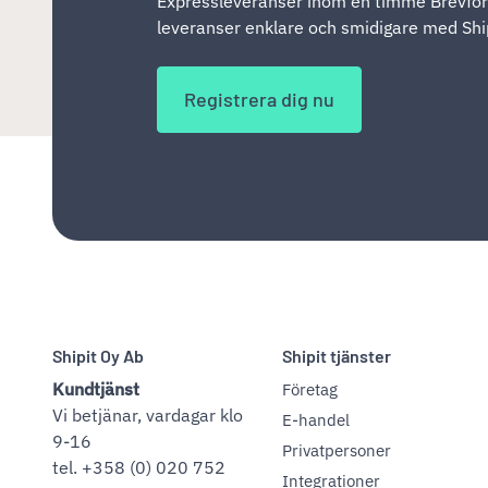
Expressleveranser inom en timme Brevför
leveranser enklare och smidigare med Ship
Registrera dig nu
Shipit Oy Ab
Shipit tjänster
Kundtjänst
Företag
Vi betjänar, vardagar klo
E-handel
9-16
Privatpersoner
tel. +358 (0) 020 752
Integrationer