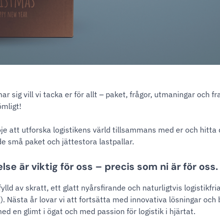
ar sig vill vi tacka er för allt – paket, frågor, utmaningar och f
ömligt!
öje att utforska logistikens värld tillsammans med er och hitta
de små paket och jättestora lastpallar.
lse är viktig för oss – precis som ni är för oss.
fylld av skratt, ett glatt nyårsfirande och naturligtvis logistikfri
. Nästa år lovar vi att fortsätta med innovativa lösningar och
med en glimt i ögat och med passion för logistik i hjärtat.