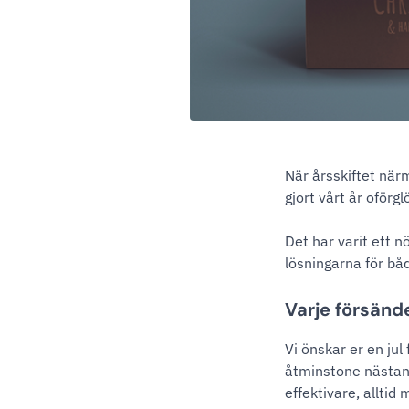
När årsskiftet närm
gjort vårt år oförgl
Det har varit ett n
lösningarna för bå
Varje försände
Vi önskar er en jul 
åtminstone nästan)
effektivare, alltid 