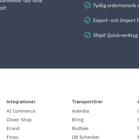
sändelser Gör dina
Tydlig orderhistorik
it!
Export- och Import f
Shipit Quick-verktyg
Integrationer
Transportörer
AI Commerce
Asendia
Clover Shop
Bring
Ecwid
Budbee
Finqu
DB Schenker