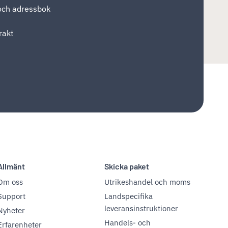
 och adressbok
rakt
Allmänt
Skicka paket
Om oss
Utrikeshandel och moms
Support
Landspecifika
leveransinstruktioner
Nyheter
Handels- och
Erfarenheter