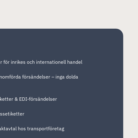
 för inrikes och internationell handel
enomförda försändelser – inga dolda
iketter & EDI-försändelser
ssetiketter
aktavtal hos transportföretag