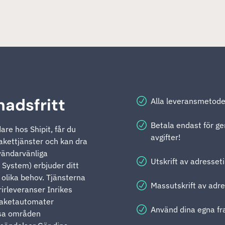
nadsfritt
Alla leveransmetoder
Betala endast för g
re hos Shipit, får du
avgifter!
pakettjänster och kan dra
nvändarvänliga
Utskrift av adresset
System) erbjuder ditt
 olika behov. Tjänsterna
Massutskrift av adre
rirleveranser Inrikes
paketautomater
Använd dina egna fr
ssa områden