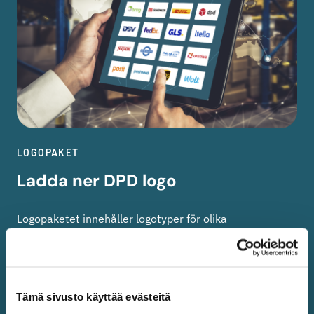
LOGOPAKET
Ladda ner DPD logo
Logopaketet innehåller logotyper för olika
transportföretag och Shipit.fi i PNG- och SVG-format.
Du kan ladda ner paketet genom att logga in på vår
webbplats med dina användaruppgifter. Om du inte har
något användarkonto än kan du registrera dig som
Tämä sivusto käyttää evästeitä
företagsanvändare, varefter du kan logga in på