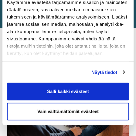
Käytämme evästeitä tarjoamamme sisällön ja mainosten
webbplatsen och ladda ner logopaketet.
räätälöimiseen, sosiaalisen median ominaisuuksien
tukemiseen ja kävijämäärämme analysoimiseen. Lisäksi
jaamme sosiaalisen median, mainosalan ja analytiikka-
alan kumppaneillemme tietoja siitä, miten käytät
sivustoamme. Kumppanimme voivat yhdistää näitä
tietoja muihin tietoihin, joita olet antanut heille tai joita on
Senaste nytt och aktuella
kerätty, kun olet käyttänyt heidän palvelujaan.
ärenden
Näytä tiedot
Salli kaikki evästeet
Vain välttämättömät evästeet