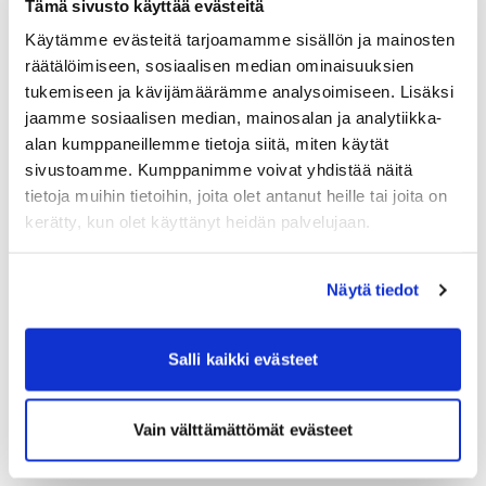
Tämä sivusto käyttää evästeitä
Käytämme evästeitä tarjoamamme sisällön ja mainosten
räätälöimiseen, sosiaalisen median ominaisuuksien
Matkahuolto underhållsavbrott sön 2.8.2026
tukemiseen ja kävijämäärämme analysoimiseen. Lisäksi
kl. 8:00
jaamme sosiaalisen median, mainosalan ja analytiikka-
alan kumppaneillemme tietoja siitä, miten käytät
July 2nd, 2026
sivustoamme. Kumppanimme voivat yhdistää näitä
tietoja muihin tietoihin, joita olet antanut heille tai joita on
kerätty, kun olet käyttänyt heidän palvelujaan.
Näytä tiedot
Salli kaikki evästeet
Vain välttämättömät evästeet