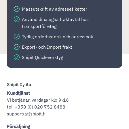
Massutskrift av adressetiketter
Använd dina egna fraktavtal hos
transportföretag
Tydlig orderhistorik och adressbok
Export- och Import frakt
Shipit Quick-verktyg
Shipit Oy Ab
Kundtjänst
Vi betjänar, vardagar klo 9-16
tel. +358 (0) 020 752 8488
support(at)shipit.fi
Försäljning