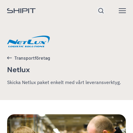
Gå till startsidan
Open
Sök
Transportföretag
Netlux
Skicka Netlux paket enkelt med vårt leveransverktyg.