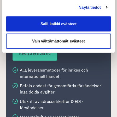
kurirleveranser Inrikes hem och
Näytä tiedot
företagsleveranser Ombud och paketautomater
Frakttjänster Samma dag-leveranser i vissa
områden Expressleveranser inom en timme
Salli kaikki evästeet
Brevförsändelser Gör dina leveranser enklare
och smidigare med Shipit!
Vain välttämättömät evästeet
Registrera dig nu
Alla leveransmetoder för inrikes och
internationell handel
Betala endast för genomförda försändelser –
inga dolda avgifter!
Utskrift av adressetiketter & EDI-
försändelser
Massutskrift av adressetiketter