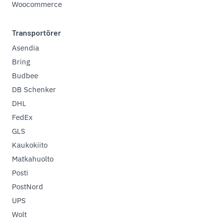
Woocommerce
Transportörer
Asendia
Bring
Budbee
DB Schenker
DHL
FedEx
GLS
Kaukokiito
Matkahuolto
Posti
PostNord
UPS
Wolt