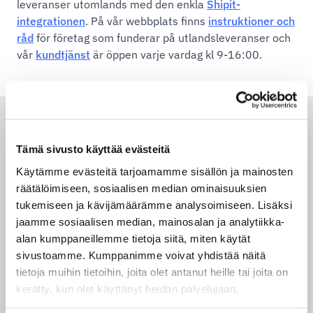
leveranser utomlands med den enkla
Shipit-
integrationen
. På vår webbplats finns
instruktioner och
råd
för företag som funderar på utlandsleveranser och
vår
kundtjänst
är öppen varje vardag kl 9-16:00.
Tämä sivusto käyttää evästeitä
Registrera dig kostnadsfritt
Käytämme evästeitä tarjoamamme sisällön ja mainosten
räätälöimiseen, sosiaalisen median ominaisuuksien
När du registrerar dig som företagsanvändare
tukemiseen ja kävijämäärämme analysoimiseen. Lisäksi
hos Shipit, får du omedelbar tillgång till ett brett
jaamme sosiaalisen median, mainosalan ja analytiikka-
utbud av pakettjänster och kan dra nytta av
alan kumppaneillemme tietoja siitä, miten käytät
förmånliga fraktpriser. Shipits användarvänliga
sivustoamme. Kumppanimme voivat yhdistää näitä
fraktverktyg (TMS, Transport Management
tietoja muihin tietoihin, joita olet antanut heille tai joita on
System) erbjuder ditt företag många olika
kerätty, kun olet käyttänyt heidän palvelujaan.
leveransalternativ för olika behov. Tjänsterna
inkluderar bland annat: Internationella