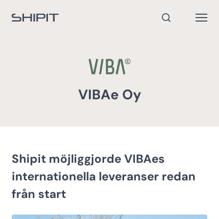
Gå till startsidan
Open
Sök
VIBAe Oy
Shipit möjliggjorde VIBAes
internationella leveranser redan
från start