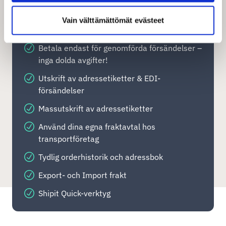
Alla leveransmetoder för inrikes och
Vain välttämättömät evästeet
internationell handel
Betala endast för genomförda försändelser –
inga dolda avgifter!
Utskrift av adressetiketter & EDI-
försändelser
Massutskrift av adressetiketter
Använd dina egna fraktavtal hos
transportföretag
Tydlig orderhistorik och adressbok
Export- och Import frakt
Shipit Quick-verktyg