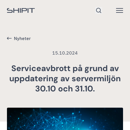
Gå till startsidan
Open
Sök
Nyheter
15.10.2024
Serviceavbrott på grund av
uppdatering av servermiljön
30.10 och 31.10.