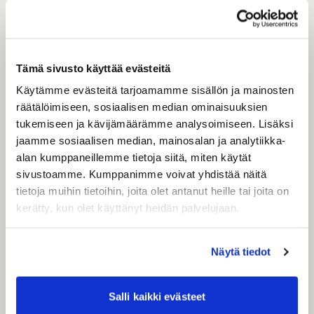
När du registrerar dig som företagsanvändare
hos Shipit, får du omedelbar tillgång till ett brett
utbud av pakettjänster och kan dra nytta av
Tämä sivusto käyttää evästeitä
förmånliga fraktpriser. Shipits användarvänliga
Käytämme evästeitä tarjoamamme sisällön ja mainosten
fraktverktyg (TMS, Transport Management
räätälöimiseen, sosiaalisen median ominaisuuksien
System) erbjuder ditt företag många olika
tukemiseen ja kävijämäärämme analysoimiseen. Lisäksi
leveransalternativ för olika behov. Tjänsterna
jaamme sosiaalisen median, mainosalan ja analytiikka-
inkluderar bland annat: Internationella
alan kumppaneillemme tietoja siitä, miten käytät
kurirleveranser Inrikes hem och
sivustoamme. Kumppanimme voivat yhdistää näitä
företagsleveranser Ombud och paketautomater
tietoja muihin tietoihin, joita olet antanut heille tai joita on
Frakttjänster Samma dag-leveranser i vissa
kerätty, kun olet käyttänyt heidän palvelujaan.
områden Expressleveranser inom en timme
Brevförsändelser Gör dina leveranser enklare
och smidigare med Shipit!
Näytä tiedot
Registrera dig nu
Salli kaikki evästeet