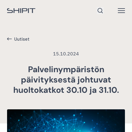
Siirry etusivulle
Open
Hae
Uutiset
15.10.2024
Palvelinympäristön
päivityksestä johtuvat
huoltokatkot 30.10 ja 31.10.