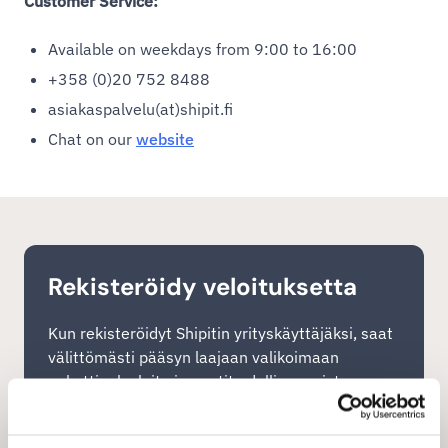
Customer Service:
Available on weekdays from 9:00 to 16:00
+358 (0)20 752 8488
asiakaspalvelu(at)shipit.fi
Chat on our
website
Rekisteröidy veloituksetta
Kun rekisteröidyt Shipitin yrityskäyttäjäksi, saat
välittömästi pääsyn laajaan valikoimaan
pakettipalveluita ja nautit edullisemmista
kuljetushinnoista. Shipitin helppokäyttöinen
lähetystyökalu (TMS, kuljetuksen