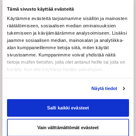
hallintajärjestelmä) tarjoaa yrityksellesi
monipuoliset kuljetusvaihtoehdot eri tarpeisiin.
Tämä sivusto käyttää evästeitä
Palveluihin kuuluvat muun muassa
Käytämme evästeitä tarjoamamme sisällön ja mainosten
maailmanlaajuiset kuriirilähetykset, kotimaan
räätälöimiseen, sosiaalisen median ominaisuuksien
ovelta ovelle -toimitukset, noutopistelähetykset,
tukemiseen ja kävijämäärämme analysoimiseen. Lisäksi
rahdit sekä tietyillä alueilla saman päivän
jaamme sosiaalisen median, mainosalan ja analytiikka-
toimitukset, tunnin pikakuljetukset ja
alan kumppaneillemme tietoja siitä, miten käytät
kirjelähetykset.
sivustoamme. Kumppanimme voivat yhdistää näitä
tietoja muihin tietoihin, joita olet antanut heille tai joita on
kerätty, kun olet käyttänyt heidän palvelujaan.
Rekisteröidy nyt
Näytä tiedot
Kaikki toimitustavat kotimaan- ja
ulkomaankauppaan
Salli kaikki evästeet
Maksu vain tehdyistä lähetyksistä - ei
piilokuluja
Vain välttämättömät evästeet
Osoitekorttien tulostus ja EDI-lähetykset