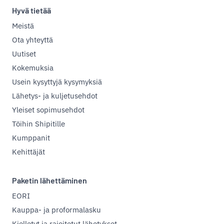
Hyvä tietää
Meistä
Ota yhteyttä
Uutiset
Kokemuksia
Usein kysyttyjä kysymyksiä
Lähetys- ja kuljetusehdot
Yleiset sopimusehdot
Töihin Shipitille
Kumppanit
Kehittäjät
Paketin lähettäminen
EORI
Kauppa- ja proformalasku
Kielletyt ja rajoitetut lähetykset