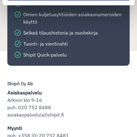
Osoitekorttien massatulostukset
Omien kuljetusyhtiöiden asiakasnumeroiden
käyttö
Selkeä tilaushistoria ja osoitekirja
Tuonti- ja vientirahti
Shipit Quick-palvelu
Shipit Oy Ab
Asiakaspalvelu
Arkisin klo 9-16
puh. 020 752 8488
asiakaspalvelu(at)shipit.fi
Myynti
puh. +358 (0) 20 752 8481