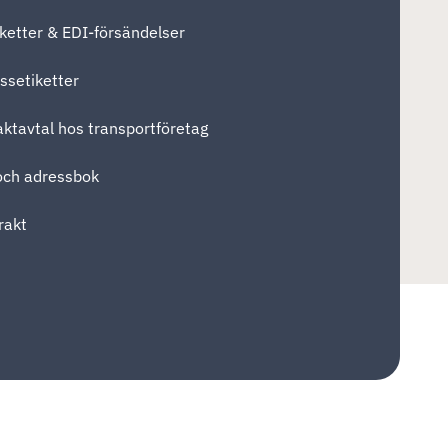
iketter & EDI-försändelser
ssetiketter
aktavtal hos transportföretag
 och adressbok
rakt