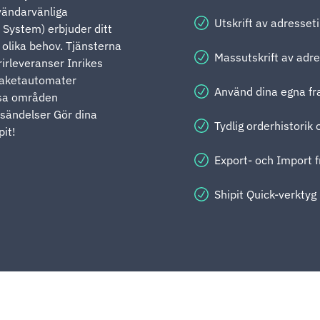
nvändarvänliga
Utskrift av adresset
System) erbjuder ditt
 olika behov. Tjänsterna
Massutskrift av adre
rirleveranser Inrikes
paketautomater
Använd dina egna fr
ssa områden
sändelser Gör dina
Tydlig orderhistorik
it!
Export- och Import f
Shipit Quick-verktyg