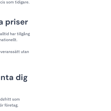
cis som tidigare.
a priser
lltid har tillgång
ationellt.
everanssätt utan
anta dig
dsfritt som
ör företag.