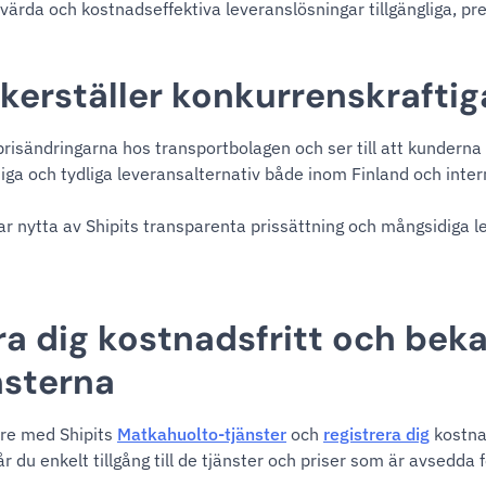
värda och kostnadseffektiva leveranslösningar tillgängliga, pre
äkerställer konkurrenskraftig
t prisändringarna hos transportbolagen och ser till att kunderna a
tiga och tydliga leveransalternativ både inom Finland och intern
r nytta av Shipits transparenta prissättning och mångsidiga l
ra dig kostnadsfritt och bek
nsterna
re med Shipits
Matkahuolto-tjänster
och
registrera dig
kostna
r du enkelt tillgång till de tjänster och priser som är avsedda f