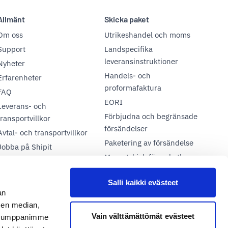
Allmänt
Skicka paket
Om oss
Utrikeshandel och moms
Support
Landspecifika
leveransinstruktioner
Nyheter
Handels- och
Erfarenheter
proformafaktura
FAQ
EORI
Leverans- och
Förbjudna och begränsade
transportvillkor
försändelser
Avtal- och transportvillkor
Paketering av försändelse
Jobba på Shipit
Massutskick för paketlappar
Partners
och fraktsedlar
Salli kaikki evästeet
Spåra ditt paket
an
ADR – Farligt gods
sen median,
Exportdeklaration
Vain välttämättömät evästeet
. Kumppanimme