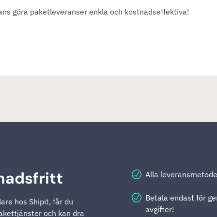
ans göra paketleveranser enkla och kostnadseffektiva!
nadsfritt
Alla leveransmetoder
Betala endast för g
re hos Shipit, får du
avgifter!
pakettjänster och kan dra