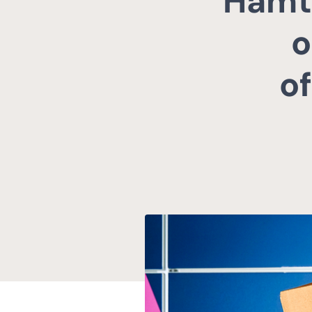
Hämtp
o
of