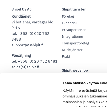
Shipit Oy Ab
Shipit tjänster
Kundtjänst
Företag
Vi betjänar, vardagar klo
E-handel
9-16
Privatpersoner
tel. +358 (0) 020 752
Integrationer
8488
Transportföretag
support(at)shipit.fi
Kurirtjänster
Försäljning
Frakt
tel. +358 (0) 20 752 8481
sales(at)shipit.fi
Shipit webshop
Adress
Askonkatu 9 A
Tämä sivusto käyttää eväs
15100, Lahtis
Käytämme evästeitä tarjoa
ominaisuuksien tukemisee
mainosalan ja analytiikka