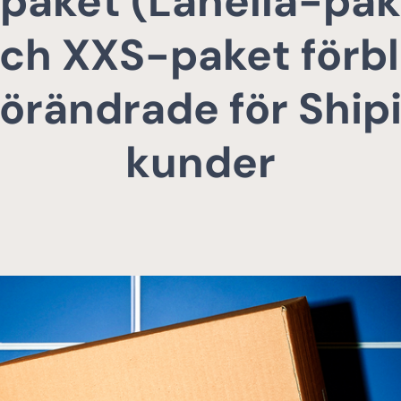
aket (Lähellä-pak
ch XXS-paket förbl
örändrade för Ship
kunder