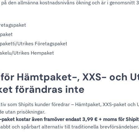
 på den allmänna kostnadsnivåns ökning och är i genomsnitt 3
retagspaket
mpaket
aketti/Utrikes Företagspaket
akelu/Utrikes Hempaket
 för Hämtpaket-, XXS- och U
t förändras inte
ativ som Shipits kunder föredrar – Hämtpaket, XXS-paket och
de utan prisökningar.
paket kostar även framöver endast 3,99 € + moms för Shipit
abbt och spårbart alternativ till traditionella brevförsändelser.