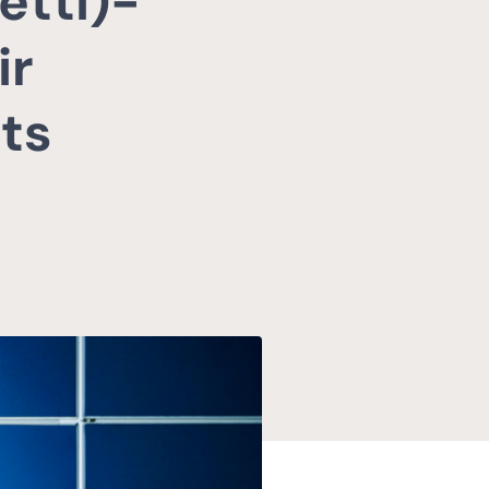
etti)-
ir
its