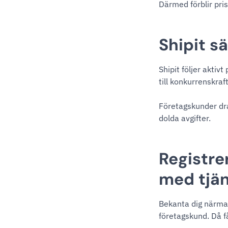
Därmed förblir pris
Shipit s
Shipit följer aktiv
till konkurrenskraf
Företagskunder dra
dolda avgifter.
Registre
med tjä
Bekanta dig närma
företagskund. Då få