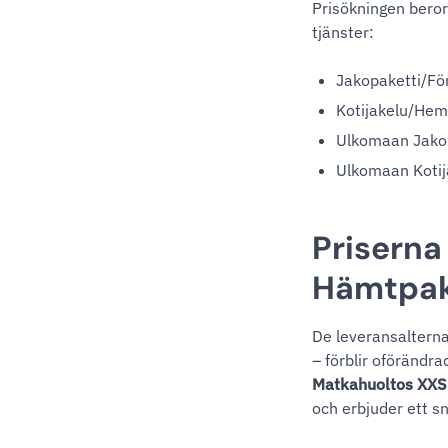
Prisökningen beror
tjänster:
Jakopaketti/Fö
Kotijakelu/He
Ulkomaan Jakop
Ulkomaan Kotij
Priserna
Hämtpake
De leveransaltern
– förblir oförändra
Matkahuoltos XXS-
och erbjuder ett sn