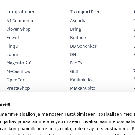
Integrationer
Transportörer
AI Commerce
Asendia
Clover Shop
Bring
Ecwid
Budbee
Finqu
DB Schenker
Lunni
DHL
Magento 2.0
FedEx
MyCashflow
GLS
OpenCart
Kaukokiito
PrestaShop
Matkahuolto
Shopify
Posti
teitä
Valmiskauppa
PostNord
Vilkas Now och Suite
UPS
mamme sisällön ja mainosten räätälöimiseen, sosiaalisen medi
n ja kävijämäärämme analysoimiseen. Lisäksi jaamme sosiaali
Woocommerce
Wolt
-alan kumppaneillemme tietoja siitä, miten käytät sivustoamme