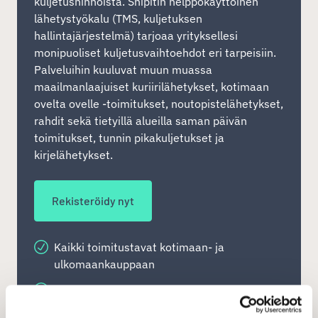
kuljetushinnoista. Shipitin helppokäyttöinen
lähetystyökalu (TMS, kuljetuksen
hallintajärjestelmä) tarjoaa yrityksellesi
monipuoliset kuljetusvaihtoehdot eri tarpeisiin.
Palveluihin kuuluvat muun muassa
maailmanlaajuiset kuriirilähetykset, kotimaan
ovelta ovelle -toimitukset, noutopistelähetykset,
rahdit sekä tietyillä alueilla saman päivän
toimitukset, tunnin pikakuljetukset ja
kirjelähetykset.
Rekisteröidy nyt
Kaikki toimitustavat kotimaan- ja
ulkomaankauppaan
Maksu vain tehdyistä lähetyksistä - ei
piilokuluja