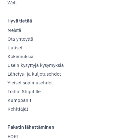
Wolt
Hyvä tietää
Meistä
Ota yhteyttä
Uutiset
Kokemuksia
Usein kysyttyjä kysymyksiä
Lähetys- ja kuljetusehdot
Yleiset sopimusehdot
Töihin Shipitille
Kumppanit
Kehittäjät
Paketin lähettäminen
EORI