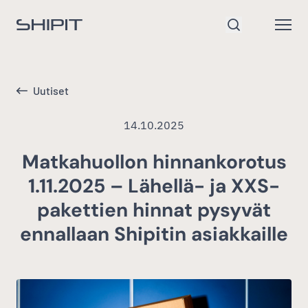
Siirry etusivulle
Open
Hae
Uutiset
14.10.2025
Matkahuollon hinnankorotus
1.11.2025 – Lähellä- ja XXS-
pakettien hinnat pysyvät
ennallaan Shipitin asiakkaille