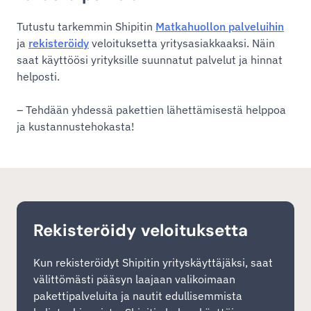
Tutustu tarkemmin Shipitin
Matkahuollon palveluihin
ja
rekisteröidy
veloituksetta yritysasiakkaaksi. Näin
saat käyttöösi yrityksille suunnatut palvelut ja hinnat
helposti.
– Tehdään yhdessä pakettien lähettämisestä helppoa
ja kustannustehokasta!
Rekisteröidy veloituksetta
Kun rekisteröidyt Shipitin yrityskäyttäjäksi, saat
välittömästi pääsyn laajaan valikoimaan
pakettipalveluita ja nautit edullisemmista