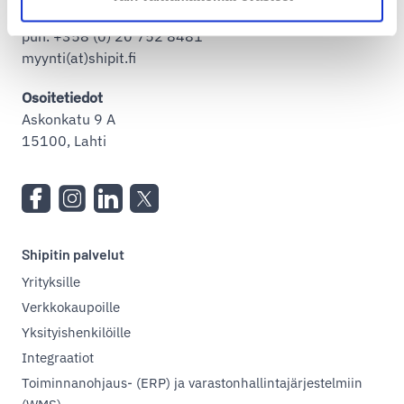
Myynti
puh. +358 (0) 20 752 8481
myynti(at)shipit.fi
Osoitetiedot
Askonkatu 9 A
15100, Lahti
Shipitin palvelut
Yrityksille
Verkkokaupoille
Yksityishenkilöille
Integraatiot
Toiminnanohjaus- (ERP) ja varastonhallintajärjestelmiin