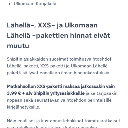
Ulkomaan Kotijakelu
Lähellä-, XXS- ja Ulkomaan
Lähellä -pakettien hinnat eivät
muutu
Shipitin asiakkaiden suosimat toimitusvaihtoehdot
Lähellä-paketti, XXS-paketti ja Ulkomaan Lähellä -
paketti säilyvät ennallaan ilman hinnankorotuksia.
Matkahuollon XXS-paketti maksaa jatkossakin vain
3,99 € + alv Shipitin yritysasiakkaille
ja se tarjoaakin
nopean sekä seurattavan vaihtoehdon perinteisille
kirjelähetyksille.
Näin edulliset ja kustannustehokkaat toimitusratkaisut
ovat edelleen käytettävissä kuten ennenkin.