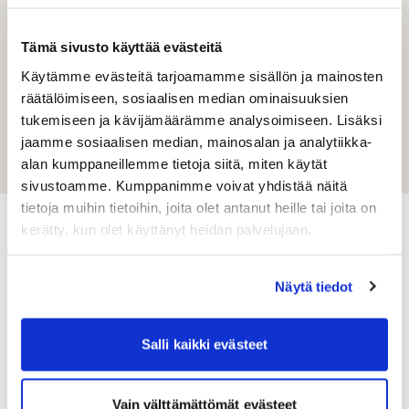
Osoitekorttien tulostus ja EDI-lähetykset
Tämä sivusto käyttää evästeitä
Osoitekorttien massatulostukset
Käytämme evästeitä tarjoamamme sisällön ja mainosten
Omien kuljetusyhtiöiden asiakasnumeroiden
räätälöimiseen, sosiaalisen median ominaisuuksien
käyttö
tukemiseen ja kävijämäärämme analysoimiseen. Lisäksi
Selkeä tilaushistoria ja osoitekirja
jaamme sosiaalisen median, mainosalan ja analytiikka-
alan kumppaneillemme tietoja siitä, miten käytät
Tuonti- ja vientirahti
sivustoamme. Kumppanimme voivat yhdistää näitä
Shipit Quick-palvelu
tietoja muihin tietoihin, joita olet antanut heille tai joita on
kerätty, kun olet käyttänyt heidän palvelujaan.
Näytä tiedot
Shipit Oy Ab
Asiakaspalvelu
Arkisin klo 9-16
Salli kaikki evästeet
puh. 020 752 8488
asiakaspalvelu(at)shipit.fi
Vain välttämättömät evästeet